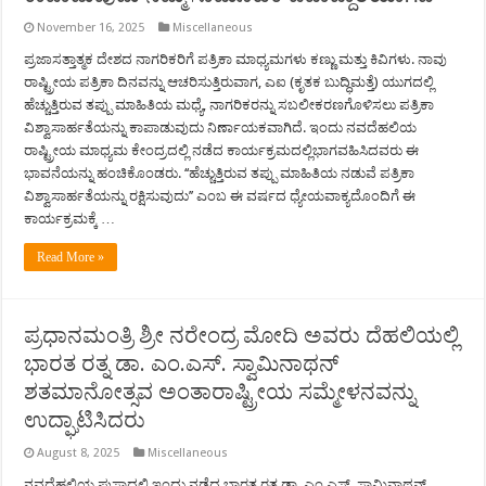
November 16, 2025
Miscellaneous
ಪ್ರಜಾಸತ್ತಾತ್ಮಕ ದೇಶದ ನಾಗರಿಕರಿಗೆ ಪತ್ರಿಕಾ ಮಾಧ್ಯಮಗಳು ಕಣ್ಣು ಮತ್ತು ಕಿವಿಗಳು. ನಾವು
ರಾಷ್ಟ್ರೀಯ ಪತ್ರಿಕಾ ದಿನವನ್ನು ಆಚರಿಸುತ್ತಿರುವಾಗ, ಎಐ (ಕೃತಕ ಬುದ್ಧಿಮತ್ತೆ) ಯುಗದಲ್ಲಿ
ಹೆಚ್ಚುತ್ತಿರುವ ತಪ್ಪು ಮಾಹಿತಿಯ ಮಧ್ಯೆ, ನಾಗರಿಕರನ್ನು ಸಬಲೀಕರಣಗೊಳಿಸಲು ಪತ್ರಿಕಾ
ವಿಶ್ವಾಸಾರ್ಹತೆಯನ್ನು ಕಾಪಾಡುವುದು ನಿರ್ಣಾಯಕವಾಗಿದೆ. ಇಂದು ನವದೆಹಲಿಯ
ರಾಷ್ಟ್ರೀಯ ಮಾಧ್ಯಮ ಕೇಂದ್ರದಲ್ಲಿ ನಡೆದ ಕಾರ್ಯಕ್ರಮದಲ್ಲಿಭಾಗವಹಿಸಿದವರು ಈ
ಭಾವನೆಯನ್ನು ಹಂಚಿಕೊಂಡರು. ‘‘ಹೆಚ್ಚುತ್ತಿರುವ ತಪ್ಪು ಮಾಹಿತಿಯ ನಡುವೆ ಪತ್ರಿಕಾ
ವಿಶ್ವಾಸಾರ್ಹತೆಯನ್ನು ರಕ್ಷಿಸುವುದು’’ ಎಂಬ ಈ ವರ್ಷದ ಧ್ಯೇಯವಾಕ್ಯದೊಂದಿಗೆ ಈ
ಕಾರ್ಯಕ್ರಮಕ್ಕೆ …
Read More »
ಪ್ರಧಾನಮಂತ್ರಿ ಶ್ರೀ ನರೇಂದ್ರ ಮೋದಿ ಅವರು ದೆಹಲಿಯಲ್ಲಿ
ಭಾರತ ರತ್ನ ಡಾ. ಎಂ.ಎಸ್. ಸ್ವಾಮಿನಾಥನ್
ಶತಮಾನೋತ್ಸವ ಅಂತಾರಾಷ್ಟ್ರೀಯ ಸಮ್ಮೇಳನವನ್ನು
ಉದ್ಘಾಟಿಸಿದರು
August 8, 2025
Miscellaneous
ನವದೆಹಲಿಯ ಪುಸಾದಲ್ಲಿ ಇಂದು ನಡೆದ ಭಾರತ ರತ್ನ ಡಾ. ಎಂ.ಎಸ್. ಸ್ವಾಮಿನಾಥನ್