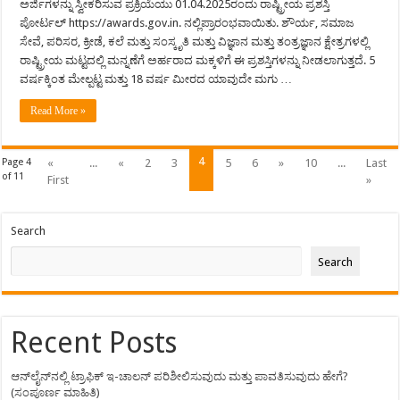
ಅರ್ಜಿಗಳನ್ನು ಸ್ವೀಕರಿಸುವ ಪ್ರಕ್ರಿಯೆಯು 01.04.2025ರಂದು ರಾಷ್ಟ್ರೀಯ ಪ್ರಶಸ್ತಿ
ಪೋರ್ಟಲ್‌ https://awards.gov.in. ನಲ್ಲಿಪ್ರಾರಂಭವಾಯಿತು. ಶೌರ್ಯ, ಸಮಾಜ
ಸೇವೆ, ಪರಿಸರ, ಕ್ರೀಡೆ, ಕಲೆ ಮತ್ತು ಸಂಸ್ಕೃತಿ ಮತ್ತು ವಿಜ್ಞಾನ ಮತ್ತು ತಂತ್ರಜ್ಞಾನ ಕ್ಷೇತ್ರಗಳಲ್ಲಿ
ರಾಷ್ಟ್ರೀಯ ಮಟ್ಟದಲ್ಲಿ ಮನ್ನಣೆಗೆ ಅರ್ಹರಾದ ಮಕ್ಕಳಿಗೆ ಈ ಪ್ರಶಸ್ತಿಗಳನ್ನು ನೀಡಲಾಗುತ್ತದೆ. 5
ವರ್ಷಕ್ಕಿಂತ ಮೇಲ್ಪಟ್ಟ ಮತ್ತು 18 ವರ್ಷ ಮೀರದ ಯಾವುದೇ ಮಗು …
Read More »
4
Page 4
«
...
«
2
3
5
6
»
10
...
Last
of 11
First
»
Search
Search
Recent Posts
ಆನ್‌ಲೈನ್‌ನಲ್ಲಿ ಟ್ರಾಫಿಕ್ ಇ-ಚಾಲನ್ ಪರಿಶೀಲಿಸುವುದು ಮತ್ತು ಪಾವತಿಸುವುದು ಹೇಗೆ?
(ಸಂಪೂರ್ಣ ಮಾಹಿತಿ)