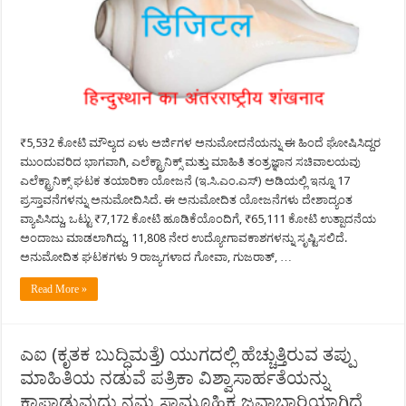
₹5,532 ಕೋಟಿ ಮೌಲ್ಯದ ಏಳು ಅರ್ಜಿಗಳ ಅನುಮೋದನೆಯನ್ನು ಈ ಹಿಂದೆ ಘೋಷಿಸಿದ್ದರ
ಮುಂದುವರಿದ ಭಾಗವಾಗಿ, ಎಲೆಕ್ಟ್ರಾನಿಕ್ಸ್ ಮತ್ತು ಮಾಹಿತಿ ತಂತ್ರಜ್ಞಾನ ಸಚಿವಾಲಯವು
ಎಲೆಕ್ಟ್ರಾನಿಕ್ಸ್ ಘಟಕ ತಯಾರಿಕಾ ಯೋಜನೆ (ಇ.ಸಿ.ಎಂ.ಎಸ್) ಅಡಿಯಲ್ಲಿ ಇನ್ನೂ 17
ಪ್ರಸ್ತಾವನೆಗಳನ್ನು ಅನುಮೋದಿಸಿದೆ. ಈ ಅನುಮೋದಿತ ಯೋಜನೆಗಳು ದೇಶಾದ್ಯಂತ
ವ್ಯಾಪಿಸಿದ್ದು, ಒಟ್ಟು ₹7,172 ಕೋಟಿ ಹೂಡಿಕೆಯೊಂದಿಗೆ, ₹65,111 ಕೋಟಿ ಉತ್ಪಾದನೆಯ
ಅಂದಾಜು ಮಾಡಲಾಗಿದ್ದು, 11,808 ನೇರ ಉದ್ಯೋಗಾವಕಾಶಗಳನ್ನು ಸೃಷ್ಟಿಸಲಿದೆ.
ಅನುಮೋದಿತ ಘಟಕಗಳು 9 ರಾಜ್ಯಗಳಾದ ಗೋವಾ, ಗುಜರಾತ್, …
Read More »
ಎಐ (ಕೃತಕ ಬುದ್ಧಿಮತ್ತೆ) ಯುಗದಲ್ಲಿ ಹೆಚ್ಚುತ್ತಿರುವ ತಪ್ಪು
ಮಾಹಿತಿಯ ನಡುವೆ ಪತ್ರಿಕಾ ವಿಶ್ವಾಸಾರ್ಹತೆಯನ್ನು
ಕಾಪಾಡುವುದು ನಮ್ಮ ಸಾಮೂಹಿಕ ಜವಾಬ್ದಾರಿಯಾಗಿದೆ