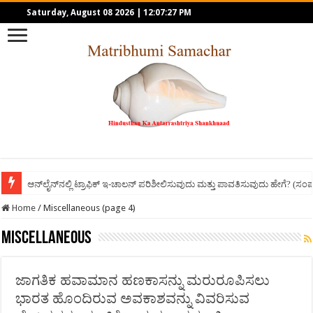
Saturday, August 08 2026
|
12:07:27 PM
ಆನ್‌ಲೈನ್‌ನಲ್ಲಿ ಟ್ರಾಫಿಕ್ ಇ-ಚಾಲನ್ ಪರಿಶೀಲಿಸುವುದು ಮತ್ತು ಪಾವತಿಸುವುದು ಹೇಗೆ? (ಸಂ
Home
/
Miscellaneous (page 4)
Miscellaneous
ಜಾಗತಿಕ ಹವಾಮಾನ ಹಣಕಾಸನ್ನು ಮರುರೂಪಿಸಲು
ಭಾರತ ಹೊಂದಿರುವ ಅವಕಾಶವನ್ನು ವಿವರಿಸುವ