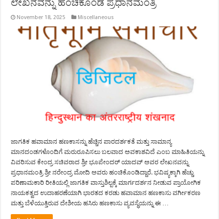
ಲೇಖನವನ್ನು ಹಂಚಿಕೊಂಡ ಪ್ರಧಾನಮಂತ್ರಿ
November 18, 2025
Miscellaneous
ಜಾಗತಿಕ ಹವಾಮಾನ ಹಣಕಾಸನ್ನು ಹೆಚ್ಚಿನ ಪಾರದರ್ಶಕತೆ ಮತ್ತು ಸಾಮಾನ್ಯ
ಮಾನದಂಡಗಳೊಂದಿಗೆ ಮರುರೂಪಿಸಲು ಬಲವಾದ ಅವಕಾಶವಿದೆ ಎಂಬ ಮಾಹಿತಿಯನ್ನು
ವಿವರಿಸುವ ಕೇಂದ್ರ ಸಚಿವರಾದ ಶ್ರೀ ಭೂಪೇಂದರ್ ಯಾದವ್ ಅವರ ಲೇಖನವನ್ನು
ಪ್ರಧಾನಮಂತ್ರಿ ಶ್ರೀ ನರೇಂದ್ರ ಮೋದಿ ಅವರು ಹಂಚಿಕೊಂಡಿದ್ದಾರೆ. ಭವಿಷ್ಯಕ್ಕಾಗಿ ಹೆಚ್ಚು
ಪರಿಣಾಮಕಾರಿ ರೀತಿಯಲ್ಲಿ ಜಾಗತಿಕ ವಾಸ್ತುಶಿಲ್ಪಕ್ಕೆ ಮಾರ್ಗದರ್ಶನ ನೀಡುವ ಪ್ರಾಯೋಗಿಕ
ನಾಯಕತ್ವದ ಉದಾಹರಣೆಯಾಗಿ ಭಾರತದ ಕರಡು ಹವಾಮಾನ ಹಣಕಾಸು ವರ್ಗೀಕರಣ
ಮತ್ತು ಬೆಳೆಯುತ್ತಿರುವ ದೇಶೀಯ ಹಸಿರು ಹಣಕಾಸು ವ್ಯವಸ್ಥೆಯನ್ನು ಈ …