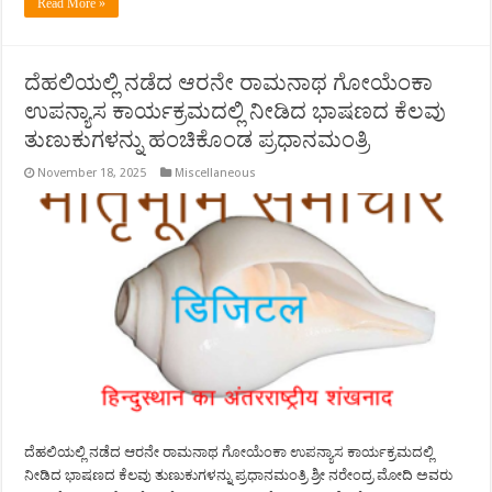
Read More »
ದೆಹಲಿಯಲ್ಲಿ ನಡೆದ ಆರನೇ ರಾಮನಾಥ ಗೋಯೆಂಕಾ
ಉಪನ್ಯಾಸ ಕಾರ್ಯಕ್ರಮದಲ್ಲಿ ನೀಡಿದ ಭಾಷಣದ ಕೆಲವು
ತುಣುಕುಗಳನ್ನು ಹಂಚಿಕೊಂಡ ಪ್ರಧಾನಮಂತ್ರಿ
November 18, 2025
Miscellaneous
ದೆಹಲಿಯಲ್ಲಿ ನಡೆದ ಆರನೇ ರಾಮನಾಥ ಗೋಯೆಂಕಾ ಉಪನ್ಯಾಸ ಕಾರ್ಯಕ್ರಮದಲ್ಲಿ
ನೀಡಿದ ಭಾಷಣದ ಕೆಲವು ತುಣುಕುಗಳನ್ನು ಪ್ರಧಾನಮಂತ್ರಿ ಶ್ರೀ ನರೇಂದ್ರ ಮೋದಿ ಅವರು