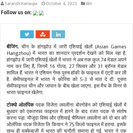
Saransh Kanaujia
October 4, 2023
खेल
LEAP India IPO: ₹2,480 करोड़ का आईपीओ खुला, KKR समर्थित कंपनी में द
Follow us on:
SGB 2020-21 Series-XI: समय से पहले भुनाने (Premature Redemption)
प्रहार: द उज्ज्वल निकम स्टोरी – कसाब केस से लेकर कोर्टरूम ड्रामे तक,
बीजिंग.
चीन के हांगझोउ में जारी एशियाई खेलों (Asian Games
भारत का Model BIT: विदेशी निवेश सुरक्षा और नीतिगत स्वायत्तता के बीच
Hangzhou) में भारत का शानदार प्रदर्शन देखने को मिल रहा है.
भारत-चीन सीमा वार्ता 2026: LAC पर शांति और कूटनीतिक संवाद का नय
हांगझोउ में जारी एशियाई खेलों में भारत ने अब तक कुल 74 मेडल अपने
नाम कर लिए हैं, जिनमें 16 गोल्ड, 27 स‍िल्वर और 31 ब्रॉन्ज मेडल
कच्चे तेल की चमक और डॉलर के दबाव के बीच मैदान में उतरा RBI: जानिए रुपय
शामिल हैं. भारत ने एशियन गेम्स पुरुष हॉकी के फाइनल में एंट्री कर ली
है. सेमीफाइनल में भारत ने कोर‍िया को 5-3 से मात दे दी. दूसरा
सेमीफाइनल चीन और जापान के बीच खेला जाएगा. इस मैच के विनर से
भारत फाइनल खेलेगा.
टोक्यो ओलंपिक
पदक विजेता लवलीना बोरगोहेन को एशियाई खेलों में
बुधवार को एकतरफा फाइनल में हारने के बाद रजत पदक से संतोष
करना पड़ा. मौजूदा विश्व और एशियाई चैम्पियन लवलीना को दो बार की
ओलंपिक पदक विजेता लि कियान ने 75 किलो फाइनल में हराया. इसके
साथ ही मुक्केबाजी में भारत की चुनौती समाप्त हो गई. भारत ने एक