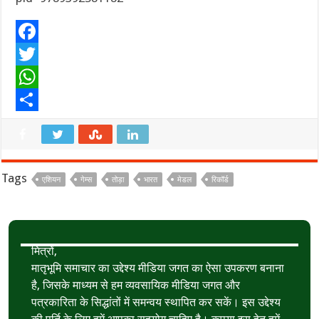
F
a
T
c
w
W
e
i
h
S
b
t
a
h
o
t
t
a
Tags
एशियन
गेम्स
तोड़ा
भारत
मेडल
रिकॉर्ड
o
e
s
r
k
r
A
e
p
मित्रों,
p
मातृभूमि समाचार का उद्देश्य मीडिया जगत का ऐसा उपकरण बनाना
है, जिसके माध्यम से हम व्यवसायिक मीडिया जगत और
पत्रकारिता के सिद्धांतों में समन्वय स्थापित कर सकें। इस उद्देश्य