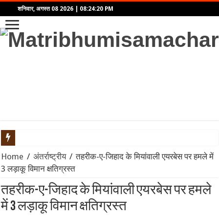
शनिवार, अगस्त 08 2026
|
08:24:20 PM
राष्ट्रगान और राष्ट्रगीत के सम्मान को लेकर कड़ा हुआ कानून: अनादर या
Home
/
अंतर्राष्ट्रीय
/
तहरीक-ए-जिहाद के मियांवाली एयरबेस पर हमले में
3 लड़ाकू विमान क्षतिग्रस्त
अतीक अहमद के बेटों अली और उमर को हाईकोर्ट से मिली पैरोल, कड़े पहरे में
तहरीक-ए-जिहाद के मियांवाली एयरबेस पर हमले
अमरनाथ यात्रा पर मौसम की मार: 8 अगस्त को जम्मू से यात्रा अस्थायी रूप
में 3 लड़ाकू विमान क्षतिग्रस्त
भारत की वायु रक्षा में बड़ा कदम: छठी पीढ़ी के लड़ाकू विमान (6th Generat