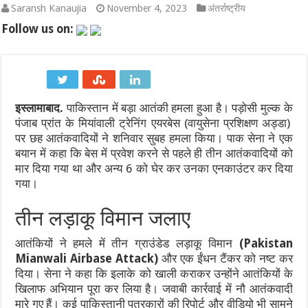
Saransh Kanaujia
November 4, 2023
अंतर्राष्ट्रीय
2027 वनडे वर्ल्ड कप: अफगानिस्तान ने सीधे क्वालिफाई कर रचा इतिहास, आ
Follow us on:
भारत बनाम श्रीलंका टेस्ट सीरीज 2026: श्रीलंका क्रिकेट का बड़ा फैसला, स्टे
ऋषभ पंत का उत्तराखंड प्रेम: गृह राज्य में पहला घर बनाने की इच्छा, सीएम ध
इस्लामाबाद.
पाकिस्तान में बड़ा आतंकी हमला हुआ है। पड़ोसी मुल्क के
भारत सरकार का Meta पर बड़ा एक्शन: डीपफेक और प्रोपेगैंडा रोकने के लिए
पंजाब प्रांत के मियांवाली ट्रेनिंग एयरबेस (वायुसेना प्रशिक्षण अड्डा)
दिल्ली कैबिनेट का बड़ा फैसला: ‘दिल्ली प्राइवेट यूनिवर्सिटीज बिल 2026’ क
पर छह आतंकवादियों ने शनिवार सुबह हमला किया। पाक सेना ने एक
बयान में कहा कि बेस में प्रवेश करने से पहले ही तीन आतंकवादियों को
प्रयागराज में अबान अहमद के अंतिम संस्कार को लेकर सुरक्षा अलर्ट, कसारी-
मार दिया गया था और अन्य 6 को घेर कर उनका एनकाउंटर कर दिया
गया।
तीन लड़ाकू विमान जलाए
आतंकियों ने हमले में तीन ग्राउंडेड लड़ाकू विमान
(Pakistan
Mianwali Airbase Attack)
और एक ईंधन टैंकर को नष्ट कर
दिया। सेना ने कहा कि इलाके को खाली कराकर उन्होंने आतंकियों के
खिलाफ अभियान पूरा कर लिया है। जवाबी कार्रवाई में नौ आतंकवादी
मारे गए हैं। कई पाकिस्तानी पत्रकारों की रिपोर्ट और वीडियो भी सामने