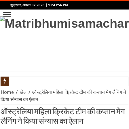
शुक्रवार, अगस्त 07 2026
|
12:43:56 PM
‘आवारापन 2’ का टीज़र रिलीज़: इमरान हाशमी फिर दिखेंगे ‘शिवम पंडित’ 
Home
/
खेल
/
ऑस्ट्रेलिया महिला क्रिकेट टीम की कप्तान मेग लैनिंग ने
किया संन्यास का ऐलान
बॉम्बे हाईकोर्ट से तरुण तेजपाल को बड़ा झटका: यौन उत्पीड़न मामले में बरी
ऑस्ट्रेलिया महिला क्रिकेट टीम की कप्तान मेग
Velo की नई ग्लोबल रिसर्च में सामने आया सेल्फ-एक्सप्रेशन का रिपल इफेक्ट
लैनिंग ने किया संन्यास का ऐलान
महिंद्रा ने लॉन्च किया Scorpio-N का नया अवतार: पैनोरमिक सनरूफ और 5