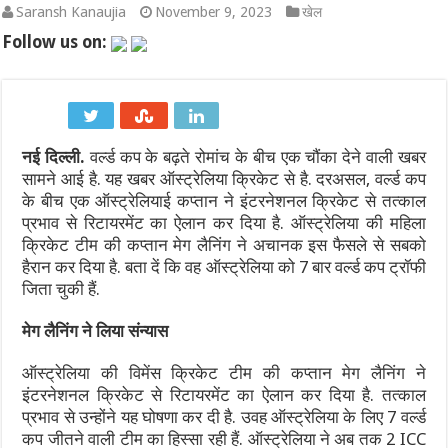
Saransh Kanaujia
November 9, 2023
खेल
एथेनॉल नीति पर बने फर्जी और डीपफेक वीडियो हटाएं: बॉम्बे हाईकोर्ट का सो
Follow us on:
गंगा पुल पर नॉन-इंटरलॉकिंग कार्य: दिल्ली-पटना-हावड़ा रूट की 845 ट्रेनें प
JPSC-JSSC प्रदर्शन: सोनम वांगचुक से वीडियो कॉल पर बात के बाद देवेंद्र
नई दिल्ली.
वर्ल्ड कप के बढ़ते रोमांच के बीच एक चौंका देने वाली खबर
पाकिस्तान में सियासी भूचाल: शहबाज सरकार संकट में, 21 साल के सबसे बड़े 
सामने आई है. यह खबर ऑस्ट्रेलिया क्रिकेट से है. दरअसल, वर्ल्ड कप
‘गजनी’ और ‘लगान’ फेम अभिनेता प्रदीप रावत का 74 की उम्र में निधन, कैं
के बीच एक ऑस्ट्रेलियाई कप्तान ने इंटरनेशनल क्रिकेट से तत्काल
प्रभाव से रिटायरमेंट का ऐलान कर दिया है. ऑस्ट्रेलिया की महिला
झारखंड में JPSC-JSSC धांधली पर उग्र हुआ छात्र आंदोलन: छात्र नेता 
क्रिकेट टीम की कप्तान मेग लैनिंग ने अचानक इस फैसले से सबको
हैरान कर दिया है. बता दें कि वह ऑस्ट्रेलिया को 7 बार वर्ल्ड कप ट्रॉफी
जिता चुकी हैं.
मेग लैनिंग ने लिया संन्यास
ऑस्ट्रेलिया की विमेंस क्रिकेट टीम की कप्तान मेग लैनिंग ने
इंटरनेशनल क्रिकेट से रिटायरमेंट का ऐलान कर दिया है. तत्काल
प्रभाव से उन्होंने यह घोषणा कर दी है. उवह ऑस्ट्रेलिया के लिए 7 वर्ल्ड
कप जीतने वाली टीम का हिस्सा रही हैं. ऑस्ट्रेलिया ने अब तक 2 ICC