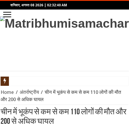
शनिवार, अगस्त 08 2026
|
02:32:40 AM
LEAP India IPO: ₹2,480 करोड़ का आईपीओ खुला, KKR समर्थित कंपनी में द
Home
/
अंतर्राष्ट्रीय
/
चीन में भूकंप से कम से कम 110 लोगों की मौत
और 200 से अधिक घायल
SGB 2020-21 Series-XI: समय से पहले भुनाने (Premature Redemption)
चीन में भूकंप से कम से कम 110 लोगों की मौत और
प्रहार: द उज्ज्वल निकम स्टोरी – कसाब केस से लेकर कोर्टरूम ड्रामे तक,
200 से अधिक घायल
भारत का Model BIT: विदेशी निवेश सुरक्षा और नीतिगत स्वायत्तता के बीच