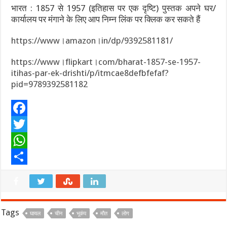
भारत : 1857 से 1957 (इतिहास पर एक दृष्टि) पुस्तक अपने घर/
कार्यालय पर मंगाने के लिए आप निम्न लिंक पर क्लिक कर सकते हैं
https://www।amazon।in/dp/9392581181/
https://www।flipkart।com/bharat-1857-se-1957-
itihas-par-ek-drishti/p/itmcae8defbfefaf?
pid=9789392581182
F
a
T
c
w
W
e
i
h
S
b
t
a
h
o
t
t
a
Tags
घायल
चीन
भूकंप
मौत
लोग
o
e
s
r