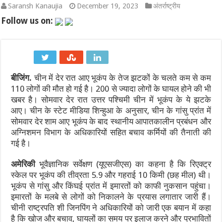
Saransh Kanaujia
December 19, 2023
अंतर्राष्ट्रीय
भारत-चीन सीमा वार्ता 2026: LAC पर शांति और कूटनीतिक संवाद का नय
Follow us on:
कच्चे तेल की चमक और डॉलर के दबाव के बीच मैदान में उतरा RBI: जानिए रुपय
IND vs SL 2026: श्रीलंका दौरे पर भारत को बड़ा झटका! अभ्यास मैच से बा
बीजिंग.
चीन में देर रात आए भूकंप के तेज झटकों के चलते कम से कम
IND vs SL Test Series 2026: मुथैया मुरलीधरन का ‘800’ का तिलस्म और
110 लोगों की मौत हो गई है। 200 से ज्यादा लोगों के घायल होने की भी
600वां टेस्ट: भारतीय क्रिकेट का ऐतिहासिक पड़ाव, गाले में रचेगा नया इति
खबर है। सोमवार देर रात उत्तर पश्चिमी चीन में भूकंप के ये झटके
आए। चीन के स्टेट मीडिया शिन्हुआ के अनुसार, चीन के गांसु प्रांत में
WTC Final Race 2025-27: भारत बनाम श्रीलंका टेस्ट सीरीज क्यों है टी
सोमवार देर शाम आए भूकंप के बाद स्थानीय आपातकालीन प्रबंधन और
अग्निशमन विभाग के अधिकारियों सहित बचाव कर्मियों की तैनाती की
गई है।
अमेरिकी
भूवैज्ञानिक सर्वेक्षण (यूएसजीएस) का कहना है कि रिएक्ट्र
स्केल पर भूकंप की तीव्रता 5.9 और गहराई 10 किमी (छह मील) थी।
भूकंप से गांसु और किंघई प्रांत में इमारतों को काफी नुकसान पहुंचा।
इमारतों के मलबे से लोगों को निकालने के प्रयास लगातार जारी हैं।
चीनी राष्ट्रपति शी जिनपिंग ने अधिकारियों को जारी एक बयान में कहा
है कि खोज और बचाव, घायलों का समय पर इलाज करने और प्रभावितों