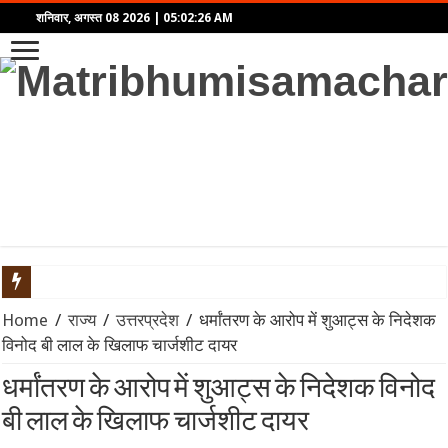
शनिवार, अगस्त 08 2026
|
05:02:26 AM
LEAP India IPO: ₹2,480 करोड़ का आईपीओ खुला, KKR समर्थित कंपनी में द
Home
/
राज्य
/
उत्तरप्रदेश
/
धर्मांतरण के आरोप में शुआट्स के निदेशक
विनोद बी लाल के खिलाफ चार्जशीट दायर
SGB 2020-21 Series-XI: समय से पहले भुनाने (Premature Redemption)
धर्मांतरण के आरोप में शुआट्स के निदेशक विनोद
प्रहार: द उज्ज्वल निकम स्टोरी – कसाब केस से लेकर कोर्टरूम ड्रामे तक,
बी लाल के खिलाफ चार्जशीट दायर
भारत का Model BIT: विदेशी निवेश सुरक्षा और नीतिगत स्वायत्तता के बीच