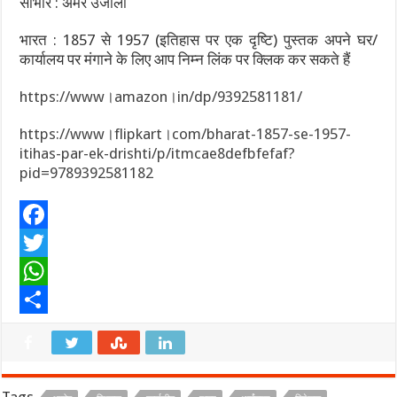
साभार : अमर उजाला
भारत : 1857 से 1957 (इतिहास पर एक दृष्टि) पुस्तक अपने घर/
कार्यालय पर मंगाने के लिए आप निम्न लिंक पर क्लिक कर सकते हैं
https://www।amazon।in/dp/9392581181/
https://www।flipkart।com/bharat-1857-se-1957-
itihas-par-ek-drishti/p/itmcae8defbfefaf?
pid=9789392581182
F
a
T
c
w
W
e
i
h
S
b
t
a
h
o
t
t
a
Tags