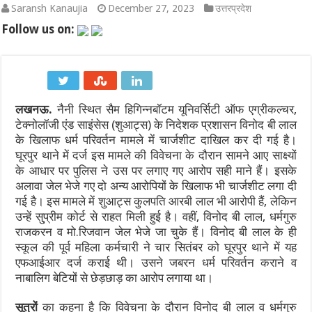
Saransh Kanaujia
December 27, 2023
उत्तरप्रदेश
भारत-चीन सीमा वार्ता 2026: LAC पर शांति और कूटनीतिक संवाद का नय
Follow us on:
कच्चे तेल की चमक और डॉलर के दबाव के बीच मैदान में उतरा RBI: जानिए रुपय
IND vs SL 2026: श्रीलंका दौरे पर भारत को बड़ा झटका! अभ्यास मैच से बा
लखनऊ.
नैनी स्थित सैम हिगिन्नबॉटम यूनिवर्सिटी ऑफ एग्रीकल्चर,
IND vs SL Test Series 2026: मुथैया मुरलीधरन का ‘800’ का तिलस्म और
टेक्नोलॉजी एंड साइंसेस (शुआट्स) के निदेशक प्रशासन विनोद बी लाल
600वां टेस्ट: भारतीय क्रिकेट का ऐतिहासिक पड़ाव, गाले में रचेगा नया इति
के खिलाफ धर्म परिवर्तन मामले में चार्जशीट दाखिल कर दी गई है।
घूरपुर थाने में दर्ज इस मामले की विवेचना के दौरान सामने आए साक्ष्यों
WTC Final Race 2025-27: भारत बनाम श्रीलंका टेस्ट सीरीज क्यों है टी
के आधार पर पुलिस ने उस पर लगाए गए आरोप सही माने हैं। इसके
अलावा जेल भेजे गए दो अन्य आरोपियों के खिलाफ भी चार्जशीट लगा दी
गई है। इस मामले में शुआट्स कुलपति आरबी लाल भी आरोपी हैं, लेकिन
उन्हें सु्प्रीम कोर्ट से राहत मिली हुई है। वहीं, विनोद बी लाल, धर्मगुरु
राजकरन व मो.रिजवान जेल भेजे जा चुके हैं। विनोद बी लाल के ही
स्कूल की पूर्व महिला कर्मचारी ने चार सितंबर को घूरपुर थाने में यह
एफआईआर दर्ज कराई थी। उसने जबरन धर्म परिवर्तन कराने व
नाबालिग बेटियों से छेड़छाड़ का आरोप लगाया था।
सूत्रों
का कहना है कि विवेचना के दौरान विनोद बी लाल व धर्मगुरु