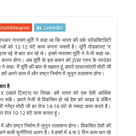
ें, 21 साल के सबसे बड़े घोटाले को लेकर मंत्रियों में आर-पार, इस्लामाबाद 
4 की उम्र में निधन, कैंसर से हार गए जिंदगी की जंग
Stumbleupon
LinkedIn
्र आंदोलन: छात्र नेता देवेंद्र महतो का आमरण अनशन जारी, 6 और 7 अगस्त 
नआर नारायण मूर्ति ने कहा था कि भारत की वर्क प्रोडक्टिविटी
 पीढ़ी की तकनीकों के माध्यम से भूविज्ञान, खनिज अन्वेषण और आपदा प्रबंधन 
वाओं को 12-12 घंटे काम करना जरूरी है। मूर्ति पॉडकास्ट ‘द
दास पई से बात कर रहे थे। इसमें नारायण मूर्ति ने ये भी कहा था-
ी दूसरी बैठक शुरू हुई
काम करना होगा। अब मूर्ति के इस बयान को JSW ग्रुप के फाउंडर
कहा- मैं मूर्ति की बात से सहमत हूं, हमारे प्रधानमंत्री मोदी जी
तक सरकारी अनुमोदित परीक्षण केंद्रों (जीएटीसी) के लिए आवेदन आमंत्रित क
 हमें अपने काम में और राष्ट्र निर्माण में जुनून तलाशना होगा।
बात है
X (पहले ट्विटर) पर लिखा- हमें भारत को एक ऐसी आर्थिक
र सकें। हमारे तेजी से विकसित हो रहे देश को फाइव डे वर्किंग
ी नरेंद्र मोदी जी हर रोज 14-16 घंटे से ज्यादा काम करते हैं।
 हर रोज 10-12 घंटे काम करता हूं।
म में और राष्ट्र निर्माण में जुनून तलाशना होगा। विकसित देशों की
ने वाली चुनौतियां अलग हैं। वे हफ्ते में 4 या 5 दिन काम कर रहे