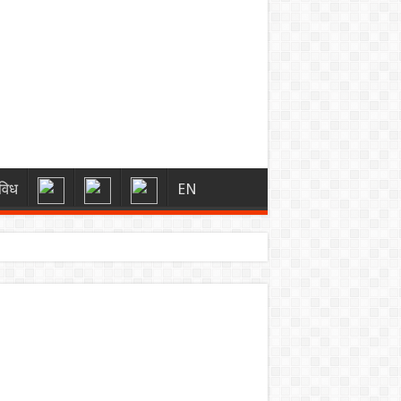
विध
EN
्स
 को मिली बड़ी राहत
ारी रहेगा”