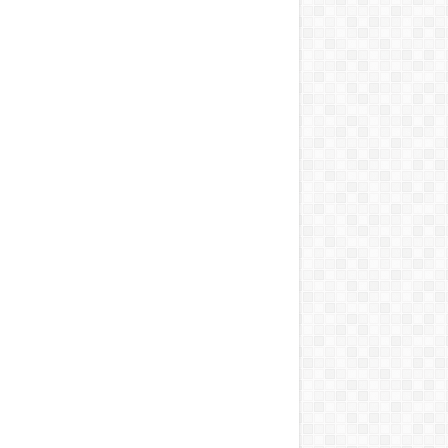
सील
को विधानसभा घेराव का अल्टीमेटम
को मजबूत करने के लिए एक व्यापक एमओयू पर हस्ताक्षर किए
िया