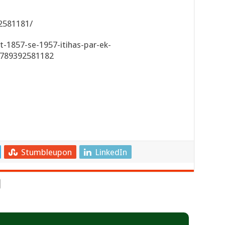
2581181/
-1857-se-1957-itihas-par-ek-
9789392581182
Stumbleupon
LinkedIn