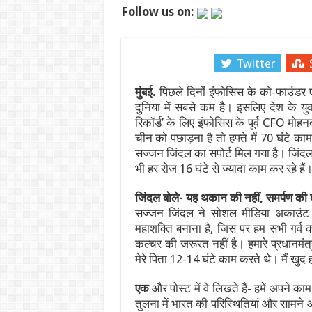
Follow us on:
पाकिस्तान में सियासी भूचाल: शहबाज सरकार संकट म
‘गजनी’ और ‘लगान’ फेम अभिनेता प्रदीप रावत का 7
Facebook
Twitter
झारखंड में JPSC-JSSC धांधली पर उग्र हुआ छात
मुंबई.
पिछले दिनों इंफोसिस के को-फाउंडर ए
सी-डैक और भारतीय भूवैज्ञानिक सर्वेक्षण ने अगली
दुनिया में सबसे कम है। इसलिए देश के यु
रिकॉर्ड’ के लिए इंफोसिस के पूर्व CFO मोहन
हैदराबाद में ब्रिक्स भ्रष्टाचार-विरोधी कार्य समूह क
चीन को पछाड़ना है तो हफ्ते में 70 घंटे 
सज्जन जिंदल का सपोर्ट मिल गया है। जिंदल ने 
उपभोक्ता कार्य विभाग ने 17 से 31 अगस्त, 2026 
भी हर रोज 16 घंटे से ज्यादा काम कर रहे हैं।
जिंदल बोले- यह थकान की नहीं
, समर्पण की 
सज्जन जिंदल ने सोशल मीडिया अकाउंट 
महाशक्ति बनाना है, जिस पर हम सभी गर्व क
कल्चर की जरूरत नहीं है। हमारे प्रधानमंत्र
मेरे पिता 12-14 घंटे काम करते थे। मैं खुद
एक
और पोस्ट में वे लिखते हैं- हमें अपने का
तुलना में भारत की परिस्थितियां और सामने आ