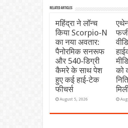
Related Articles
महिंद्रा ने लॉन्च
एथे
किया Scorpio-N
फर्
का नया अवतार:
वीडि
पैनोरमिक सनरूफ
हाई
और 540-डिग्री
मीडि
कैमरे के साथ पेश
को 
हुए कई हाई-टेक
नित
फीचर्स
मिली
August 5, 2026
Aug