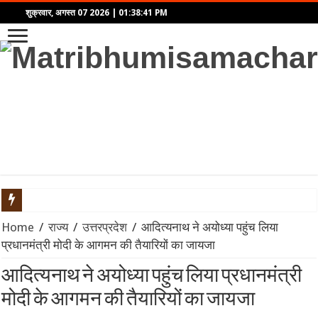
शुक्रवार, अगस्त 07 2026
|
01:38:41 PM
‘आवारापन 2’ का टीज़र रिलीज़: इमरान हाशमी फिर दिखेंगे ‘शिवम पंडित’ 
Home
/
राज्य
/
उत्तरप्रदेश
/
आदित्यनाथ ने अयोध्या पहुंच लिया
प्रधानमंत्री मोदी के आगमन की तैयारियों का जायजा
बॉम्बे हाईकोर्ट से तरुण तेजपाल को बड़ा झटका: यौन उत्पीड़न मामले में बरी
आदित्यनाथ ने अयोध्या पहुंच लिया प्रधानमंत्री
Velo की नई ग्लोबल रिसर्च में सामने आया सेल्फ-एक्सप्रेशन का रिपल इफेक्ट
मोदी के आगमन की तैयारियों का जायजा
महिंद्रा ने लॉन्च किया Scorpio-N का नया अवतार: पैनोरमिक सनरूफ और 5