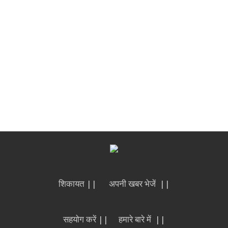
शिकायत ||
अपनी खबर भेजें ||
सहयोग करें ||
हमारे बारे में ||