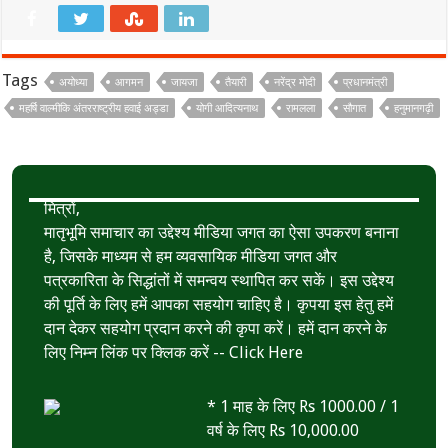
e
i
h
S
b
t
a
h
o
t
t
a
Tags
अयोध्या
आगमन
जायजा
तैयारी
नरेंद्र मोदी
प्रधानमंत्री
o
e
s
r
महर्षि वाल्मीकि अंतरराष्ट्रीय हवाई अड्डा
योगी आदित्यनाथ
रामलला
सौगात
हनुमानगढ़ी
k
r
A
e
p
p
मित्रों,
मातृभूमि समाचार का उद्देश्य मीडिया जगत का ऐसा उपकरण बनाना
है, जिसके माध्यम से हम व्यवसायिक मीडिया जगत और
पत्रकारिता के सिद्धांतों में समन्वय स्थापित कर सकें। इस उद्देश्य
की पूर्ति के लिए हमें आपका सहयोग चाहिए है। कृपया इस हेतु हमें
दान देकर सहयोग प्रदान करने की कृपा करें। हमें दान करने के
लिए निम्न लिंक पर क्लिक करें --
Click Here
* 1 माह के लिए Rs 1000.00 / 1
वर्ष के लिए Rs 10,000.00