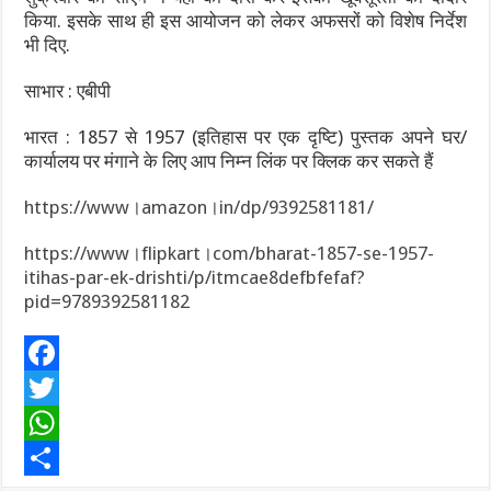
किया. इसके साथ ही इस आयोजन को लेकर अफसरों को विशेष निर्देश
भी दिए.
साभार : एबीपी
भारत : 1857 से 1957 (इतिहास पर एक दृष्टि) पुस्तक अपने घर/
कार्यालय पर मंगाने के लिए आप निम्न लिंक पर क्लिक कर सकते हैं
https://www।amazon।in/dp/9392581181/
https://www।flipkart।com/bharat-1857-se-1957-
itihas-par-ek-drishti/p/itmcae8defbfefaf?
pid=9789392581182
F
a
T
c
w
W