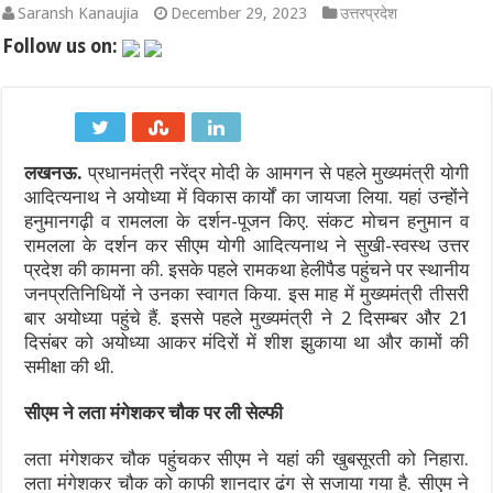
Saransh Kanaujia
December 29, 2023
उत्तरप्रदेश
एथेनॉल नीति पर बने फर्जी और डीपफेक वीडियो हटाएं: बॉम्बे हाईकोर्ट का सो
Follow us on:
गंगा पुल पर नॉन-इंटरलॉकिंग कार्य: दिल्ली-पटना-हावड़ा रूट की 845 ट्रेनें प
JPSC-JSSC प्रदर्शन: सोनम वांगचुक से वीडियो कॉल पर बात के बाद देवेंद्र
लखनऊ.
प्रधानमंत्री नरेंद्र मोदी के आमगन से पहले मुख्यमंत्री योगी
पाकिस्तान में सियासी भूचाल: शहबाज सरकार संकट में, 21 साल के सबसे बड़े 
आदित्यनाथ ने अयोध्या में विकास कार्यों का जायजा लिया. यहां उन्होंने
‘गजनी’ और ‘लगान’ फेम अभिनेता प्रदीप रावत का 74 की उम्र में निधन, कैं
हनुमानगढ़ी व रामलला के दर्शन-पूजन किए. संकट मोचन हनुमान व
रामलला के दर्शन कर सीएम योगी आदित्यनाथ ने सुखी-स्वस्थ उत्तर
झारखंड में JPSC-JSSC धांधली पर उग्र हुआ छात्र आंदोलन: छात्र नेता 
प्रदेश की कामना की. इसके पहले रामकथा हेलीपैड पहुंचने पर स्थानीय
जनप्रतिनिधियों ने उनका स्वागत किया. इस माह में मुख्यमंत्री तीसरी
बार अयोध्या पहुंचे हैं. इससे पहले मुख्यमंत्री ने 2 दिसम्बर और 21
दिसंबर को अयोध्या आकर मंदिरों में शीश झुकाया था और कामों की
समीक्षा की थी.
सीएम ने लता मंगेशकर चौक पर ली सेल्फी
लता मंगेशकर चौक पहुंचकर सीएम ने यहां की खुबसूरती को निहारा.
लता मंगेशकर चौक को काफी शानदार ढंग से सजाया गया है. सीएम ने