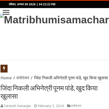
रविवार, अगस्त 09 2026
|
04:23:22 PM
NSE और BSE का मॉक ट्रेडिंग सेशन: जानिए क्यों हुई शनिवार को हलचल और
Home
/
मनोरंजन
/
जिंदा निकली अभिनेत्री पूनम पांडे, खुद किया खुलासा
महाराष्ट्र की राजनीति में हलचल: NCP (शरदचंद्र पवार) के 8 सांसद 10 अगस
जिंदा निकली अभिनेत्री पूनम पांडे, खुद किया
खुलासा
Tata Motors Onam Festive Offer 2026: ओणम पर टाटा कार खरीदने क
Saransh Kanaujia
February 3, 2024
मनोरंजन
KBC 18 Start Date: आमिर खान, सनी देओल और प्रीति जिंटा संग शुरू हो