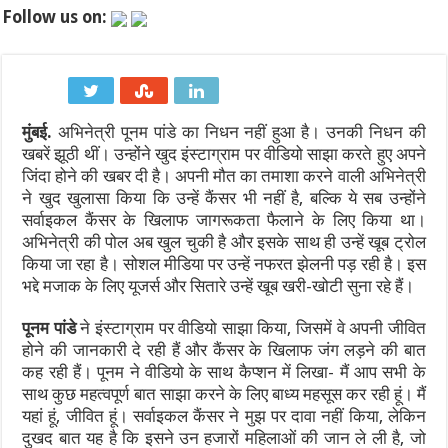
Follow us on:
AHF Junior Asia Cup 2026: अनमोल एक्का की कप्तानी में भारतीय जूनियर 
9 अगस्त 2026 दैनिक राशिफल: मेष से मीन तक जानें कैसा रहेगा आपका दि
‘राष्ट्रपति मालिक नहीं, अस्थायी किराएदार हैं’: अमेरिकी कोर्ट ने ट्रंप क
मुंबई.
अभिनेत्री पूनम पांडे का निधन नहीं हुआ है। उनकी निधन की
खबरें झूठी थीं। उन्होंने खुद इंस्टाग्राम पर वीडियो साझा करते हुए अपने
रूस से तेल खरीदने पर भारत पर 100% टैरिफ का खतरा? जानिए अमेरिकी सीन
जिंदा होने की खबर दी है। अपनी मौत का तमाशा करने वाली अभिनेत्री
ने खुद खुलासा किया कि उन्हें कैंसर भी नहीं है, बल्कि ये सब उन्होंने
विमेंस टी20 एशिया कप 2026 से पहले भारत को बड़ा झटका: चोट के कारण ‘द हं
सर्वाइकल कैंसर के खिलाफ जागरूकता फैलाने के लिए किया था।
राष्ट्रगान और राष्ट्रगीत के सम्मान को लेकर कड़ा हुआ कानून: अनादर या
अभिनेत्री की पोल अब खुल चुकी है और इसके साथ ही उन्हें खूब ट्रोल
किया जा रहा है। सोशल मीडिया पर उन्हें नफरत झेलनी पड़ रही है। इस
भद्दे मजाक के लिए यूजर्स और सितारे उन्हें खूब खरी-खोटी सुना रहे हैं।
पूनम पांडे
ने इंस्टाग्राम पर वीडियो साझा किया, जिसमें वे अपनी जीवित
होने की जानकारी दे रही हैं और कैंसर के खिलाफ जंग लड़ने की बात
कह रही हैं। पूनम ने वीडियो के साथ कैप्शन में लिखा- मैं आप सभी के
साथ कुछ महत्वपूर्ण बात साझा करने के लिए बाध्य महसूस कर रही हूं। मैं
यहां हूं, जीवित हूं। सर्वाइकल कैंसर ने मुझ पर दावा नहीं किया, लेकिन
दुखद बात यह है कि इसने उन हजारों महिलाओं की जान ले ली है, जो