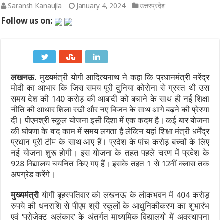
Saransh Kanaujia
January 4, 2024
उत्तरप्रदेश
भारत-चीन सीमा वार्ता 2026: LAC पर शांति और कूटनीतिक संवाद का नय
Follow us on:
कच्चे तेल की चमक और डॉलर के दबाव के बीच मैदान में उतरा RBI: जानिए रुपय
IND vs SL 2026: श्रीलंका दौरे पर भारत को बड़ा झटका! अभ्यास मैच से बा
लखनऊ.
मुख्यमंत्री योगी आदित्यनाथ ने कहा कि प्रधानमंत्री नरेंद्र
IND vs SL Test Series 2026: मुथैया मुरलीधरन का ‘800’ का तिलस्म और
मोदी का आभार कि जिस समय पूरी दुनिया कोरोना से ग्रस्त थी उस
600वां टेस्ट: भारतीय क्रिकेट का ऐतिहासिक पड़ाव, गाले में रचेगा नया इति
समय देश की 140 करोड़ की आबादी को बचाने के साथ ही नई शिक्षा
नीति की आधार शिला रखी और नए विजन के साथ आगे बढ़ने की प्रेरणा
WTC Final Race 2025-27: भारत बनाम श्रीलंका टेस्ट सीरीज क्यों है टी
दी। पीएमश्री स्कूल योजना इसी दिशा में एक कदम है। कई बार योजना
की घोषणा के बाद काम में समय लगता है लेकिन यहां शिक्षा मंत्री धर्मेंद्र
प्रधान पूरी टीम के साथ आए हैं। प्रदेश के पांच करोड़ बच्चों के लिए
नई योजना शुरू होगी। इस योजना के तहत पहले चरण में प्रदेश के
928 विद्यालय चयनित किए गए हैं। इसके तहत 1 से 12वीं क्लास तक
अपग्रेड करेंगे।
मुख्यमंत्री
योगी बृहस्पतिवार को लखनऊ के लोकभवन में 404 करोड़
रुपये की धनराशि से पीएम श्री स्कूलों के आधुनिकीकरण का शुभारंभ
एवं ‘प्रोजेक्ट अलंकार’ के अंतर्गत माध्यमिक विद्यालयों में अवस्थापना