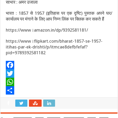
साभार : अमर उजाला
भारत : 1857 से 1957 (इतिहास पर एक दृष्टि) पुस्तक अपने घर/
कार्यालय पर मंगाने के लिए आप निम्न लिंक पर क्लिक कर सकते हैं
https://www।amazon.in/dp/9392581181/
https://www।flipkart.com/bharat-1857-se-1957-
itihas-par-ek-drishti/p/itmcae8defbfefaf?
pid=9789392581182
F
a
T
c
w
W
e
i
h
S
b
t
a
h
o
t
t
a