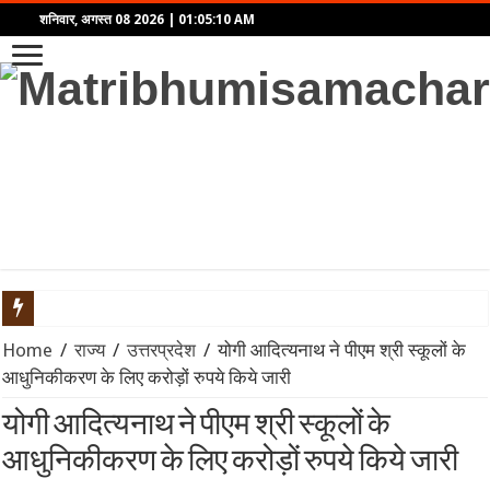
शनिवार, अगस्त 08 2026
|
01:05:10 AM
LEAP India IPO: ₹2,480 करोड़ का आईपीओ खुला, KKR समर्थित कंपनी में द
Home
/
राज्य
/
उत्तरप्रदेश
/
योगी आदित्यनाथ ने पीएम श्री स्कूलों के
आधुनिकीकरण के लिए करोड़ों रुपये किये जारी
SGB 2020-21 Series-XI: समय से पहले भुनाने (Premature Redemption)
योगी आदित्यनाथ ने पीएम श्री स्कूलों के
प्रहार: द उज्ज्वल निकम स्टोरी – कसाब केस से लेकर कोर्टरूम ड्रामे तक,
आधुनिकीकरण के लिए करोड़ों रुपये किये जारी
भारत का Model BIT: विदेशी निवेश सुरक्षा और नीतिगत स्वायत्तता के बीच