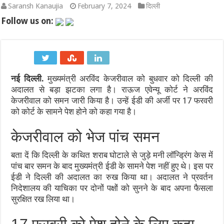
Saransh Kanaujia
February 7, 2024
दिल्ली
भारत सरकार का Meta पर बड़ा एक्शन: डीपफेक और प्रोपेगैंडा रोकने के लिए
Follow us on:
दिल्ली कैबिनेट का बड़ा फैसला: ‘दिल्ली प्राइवेट यूनिवर्सिटीज बिल 2026’ क
प्रयागराज में अबान अहमद के अंतिम संस्कार को लेकर सुरक्षा अलर्ट, कसारी-
नई दिल्ली.
मुख्यमंत्री अरविंद केजरीवाल को बुधवार को दिल्ली की
Spider-Man: Brand New Day का बॉक्स ऑफिस पर तूफान: दुनियाभर में $1 
अदालत से बड़ा झटका लगा है। राऊज एवेन्यू कोर्ट ने अरविंद
‘लोकल से ग्लोबल’ का महासंगम: भारत मंडपम में 12 से 15 अगस्त तक सजेग
केजरीवाल को समन जारी किया है। उन्हें ईडी की अर्जी पर 17 फरवरी
को कोर्ट के सामने पेश होने को कहा गया है।
श्रीकृष्ण जन्मभूमि पर 9 अगस्त की प्रस्तावित कारसेवा को लेकर मथुरा में 
केजरीवाल को भेज पांच समन
बता दें कि दिल्ली के कथित शराब घोटाले से जुड़े मनी लॉन्ड्रिंग केस में
पांच बार समन के बाद मुख्यमंत्री ईडी के सामने पेश नहीं हुए थे। इस पर
ईडी ने दिल्ली की अदालत का रुख किया था। अदालत ने प्रवर्तन
निदेशालय की याचिका पर दोनों पक्षों को सुनने के बाद अपना फैसला
सुरक्षित रख लिया था।