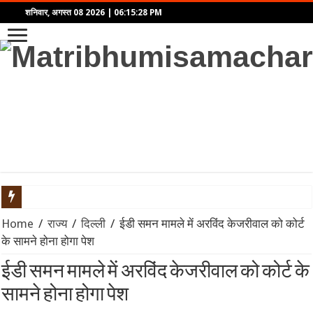
शनिवार, अगस्त 08 2026
|
06:15:28 PM
भारत की वायु रक्षा में बड़ा कदम: छठी पीढ़ी के लड़ाकू विमान (6th Generat
Home
/
राज्य
/
दिल्ली
/
ईडी समन मामले में अरविंद केजरीवाल को कोर्ट
के सामने होना होगा पेश
2027 वनडे वर्ल्ड कप: अफगानिस्तान ने सीधे क्वालिफाई कर रचा इतिहास, आ
ईडी समन मामले में अरविंद केजरीवाल को कोर्ट के
भारत बनाम श्रीलंका टेस्ट सीरीज 2026: श्रीलंका क्रिकेट का बड़ा फैसला, स्टे
सामने होना होगा पेश
ऋषभ पंत का उत्तराखंड प्रेम: गृह राज्य में पहला घर बनाने की इच्छा, सीएम ध