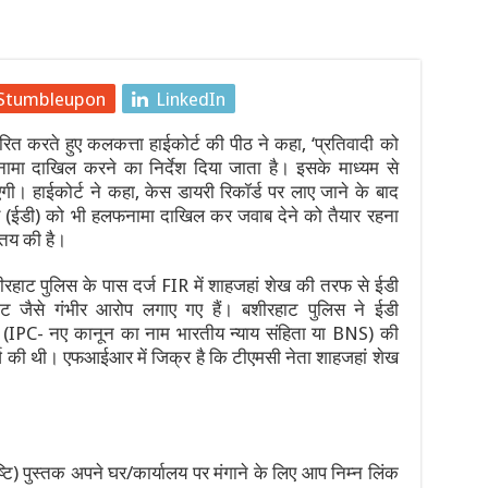
ं: बॉम्बे हाईकोर्ट का सोशल मीडिया प्लेटफॉर्म्स को कड़ा आदेश, नितिन गडकरी
ड़ा रूट की 845 ट्रेनें प्रभावित, 338 रद्द
Stumbleupon
LinkedIn
 पर बात के बाद देवेंद्र नाथ महतो ने तोड़ा ‘जल त्याग’, कहा— “सत्याग्रह ज
करते हुए कलकत्ता हाईकोर्ट की पीठ ने कहा, ‘प्रतिवादी को
ें, 21 साल के सबसे बड़े घोटाले को लेकर मंत्रियों में आर-पार, इस्लामाबाद 
ा दाखिल करने का निर्देश दिया जाता है। इसके माध्यम से
ी। हाईकोर्ट ने कहा, केस डायरी रिकॉर्ड पर लाए जाने के बाद
4 की उम्र में निधन, कैंसर से हार गए जिंदगी की जंग
लय (ईडी) को भी हलफनामा दाखिल कर जवाब देने को तैयार रहना
तय की है।
्र आंदोलन: छात्र नेता देवेंद्र महतो का आमरण अनशन जारी, 6 और 7 अगस्त 
हाट पुलिस के पास दर्ज FIR में शाहजहां शेख की तरफ से ईडी
ीट जैसे गंभीर आरोप लगाए गए हैं। बशीरहाट पुलिस ने ईडी
ा (IPC- नए कानून का नाम भारतीय न्याय संहिता या BNS) की
ी थी। एफआईआर में जिक्र है कि टीएमसी नेता शाहजहां शेख
ि) पुस्तक अपने घर/कार्यालय पर मंगाने के लिए आप निम्न लिंक