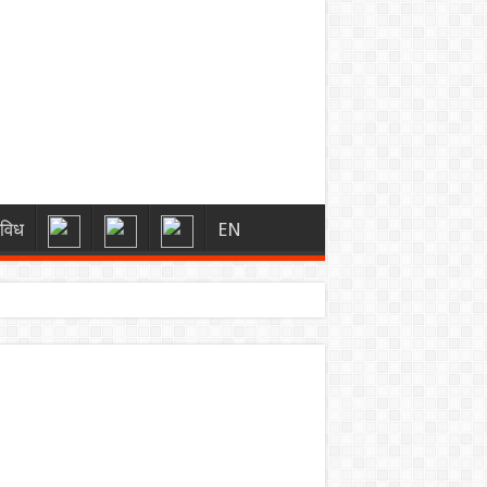
िविध
EN
्स