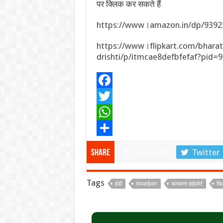
पर क्लिक कर सकते हैं
https://www।amazon.in/dp/9392
https://www।flipkart.com/bharat-
drishti/p/itmcae8defbfefaf?pid=
F
a
T
c
w
W
e
i
h
S
Facebook
Twitter
Share
b
t
a
h
o
t
t
a
Tags
ईडी
एफआईआर
कलकत्ता हाईकोर्ट
खि
o
e
s
r
k
r
A
e