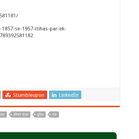
581181/
1857-se-1957-itihas-par-ek-
9789392581182
Stumbleupon
LinkedIn
लाफ
पश्चिम बंगाल
पुलिस
रोक