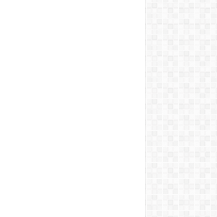
 को मिली बड़ी राहत
ारी रहेगा”
सील
को विधानसभा घेराव का अल्टीमेटम