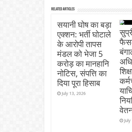
Related Articles
सयानी घोष का बड़ा
सुप्
एक्शन: भर्ती घोटाले
फैस
के आरोपी तापस
बंग
मंडल को भेजा 5
अधि
करोड़ का मानहानि
शिक्
नोटिस, संपत्ति का
कर्म
दिया पूरा हिसाब
याच
July 13, 2026
निय
वेतन
July