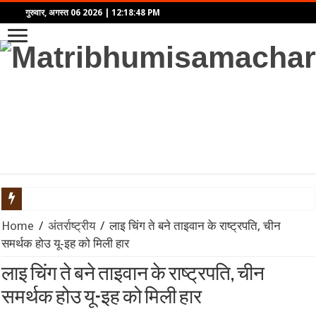
गुरुवार, अगस्त 06 2026
|
12:18:48 PM
महिंद्रा ने लॉन्च किया Scorpio-N का नया अवतार: पैनोरमिक सनरूफ और 5
Home
/
अंतर्राष्ट्रीय
/
लाइ चिंग ते बने ताइवान के राष्ट्रपति, चीन
समर्थक होउ यू-इह को मिली हार
एथेनॉल नीति पर बने फर्जी और डीपफेक वीडियो हटाएं: बॉम्बे हाईकोर्ट का सो
लाइ चिंग ते बने ताइवान के राष्ट्रपति, चीन
गंगा पुल पर नॉन-इंटरलॉकिंग कार्य: दिल्ली-पटना-हावड़ा रूट की 845 ट्रेनें प
समर्थक होउ यू-इह को मिली हार
JPSC-JSSC प्रदर्शन: सोनम वांगचुक से वीडियो कॉल पर बात के बाद देवेंद्र