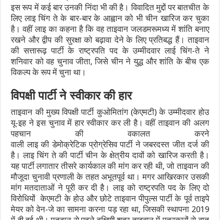
इस रूप में कई बार उनकी निंदा भी की है। विवादित मुद्दों पर बातचीत के
लिए लाइ चिंग ते के बार-बार के आह्वान को भी चीन खारिज कर चुका
है। वहीं लाइ का कहना है कि वह ताइवान जलडमरूमध्य में शांति बनाए
रखने और द्वीप की सुरक्षा को बढ़ावा देने के लिए प्रतिबद्ध हैं। ताइवान
की सत्तारूढ़ पार्टी के राष्ट्रपति पद के उम्मीदवार लाई चिंग-ते ने
शनिवार को वह चुनाव जीता, जिसे चीन ने युद्ध और शांति के बीच एक
विकल्प के रूप में चुना था।
विपक्षी पार्टी ने स्वीकार की हार
ताइवान की मुख्य विपक्षी पार्टी कुओमितांग (केएमटी) के उम्मीदवार होउ
यू-इह ने इस चुनाव में हार स्वीकार कर ली है। वहीं ताइवान की अलग
पहचान की वकालत करने
वाली लाइ की डेमोक्रेटिक प्रोग्रेसिव पार्टी ने जबरदस्त जीत दर्ज की
है। लाइ चिंग ते की पार्टी चीन के क्षेत्रीय दावों को खारिज करती है।
यह पार्टी लगातार तीसरे कार्यकाल की मांग कर रही थी, जो ताइवान की
मौजूदा चुनावी प्रणाली के तहत अभूतपूर्व था। मगर आखिरकार उसकी
मांग मतदाताओं ने पूरी कर दी है। लाइ को राष्ट्रपति पद के लिए दो
विरोधियों केएमटी के होउ और छोटे ताइवान पीपुल्स पार्टी के पूर्व ताइपे
मेयर को वेन-जे का सामना करना पड़ रहा था, जिसकी स्थापना 2019
में ही हुई थी। मतदान से पहले दक्षिणी शहर ताइवान में पत्रकारों से बात