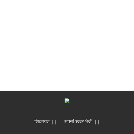
शिकायत ||
अपनी खबर भेजें ||