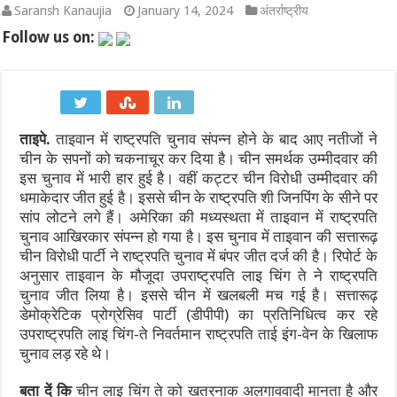
Saransh Kanaujia
January 14, 2024
अंतर्राष्ट्रीय
पाकिस्तान में सियासी भूचाल: शहबाज सरकार संकट में, 21 साल के सबसे बड़े 
Follow us on:
‘गजनी’ और ‘लगान’ फेम अभिनेता प्रदीप रावत का 74 की उम्र में निधन, कैं
झारखंड में JPSC-JSSC धांधली पर उग्र हुआ छात्र आंदोलन: छात्र नेता 
ताइपे.
ताइवान में राष्ट्रपति चुनाव संपन्न होने के बाद आए नतीजों ने
सी-डैक और भारतीय भूवैज्ञानिक सर्वेक्षण ने अगली पीढ़ी की तकनीकों के मा
चीन के सपनों को चकनाचूर कर दिया है। चीन समर्थक उम्मीदवार की
हैदराबाद में ब्रिक्स भ्रष्टाचार-विरोधी कार्य समूह की दूसरी बैठक शुरू हुई
इस चुनाव में भारी हार हुई है। वहीं कट्टर चीन विरोधी उम्मीदवार की
धमाकेदार जीत हुई है। इससे चीन के राष्ट्रपति शी जिनपिंग के सीने पर
उपभोक्ता कार्य विभाग ने 17 से 31 अगस्त, 2026 तक सरकारी अनुमोदित परीक
सांप लोटने लगे हैं। अमेरिका की मध्यस्थता में ताइवान में राष्ट्रपति
चुनाव आखिरकार संपन्न हो गया है। इस चुनाव में ताइवान की सत्तारूढ़
चीन विरोधी पार्टी ने राष्ट्रपति चुनाव में बंपर जीत दर्ज की है। रिपोर्ट के
अनुसार ताइवान के मौजूदा उपराष्ट्रपति लाइ चिंग ते ने राष्ट्रपति
चुनाव जीत लिया है। इससे चीन में खलबली मच गई है। सत्तारूढ़
डेमोक्रेटिक प्रोग्रेसिव पार्टी (डीपीपी) का प्रतिनिधित्व कर रहे
उपराष्ट्रपति लाइ चिंग-ते निवर्तमान राष्ट्रपति ताई इंग-वेन के खिलाफ
चुनाव लड़ रहे थे।
बता दें कि
चीन लाइ चिंग ते को खतरनाक अलगाववादी मानता है और