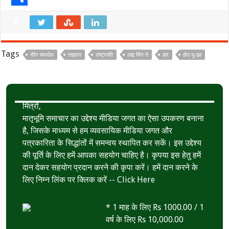
e
i
h
S
b
t
a
h
o
t
t
a
Tags
चीन समर्थक
ताइवान
राष्ट्रपति
लाइ चिंग ते
हार
होउ यू-इह
o
e
s
r
k
r
A
e
p
मित्रों,
p
मातृभूमि समाचार का उद्देश्य मीडिया जगत का ऐसा उपकरण बनाना
है, जिसके माध्यम से हम व्यवसायिक मीडिया जगत और
पत्रकारिता के सिद्धांतों में समन्वय स्थापित कर सकें। इस उद्देश्य
की पूर्ति के लिए हमें आपका सहयोग चाहिए है। कृपया इस हेतु हमें
दान देकर सहयोग प्रदान करने की कृपा करें। हमें दान करने के
लिए निम्न लिंक पर क्लिक करें --
Click Here
* 1 माह के लिए Rs 1000.00 / 1
वर्ष के लिए Rs 10,000.00