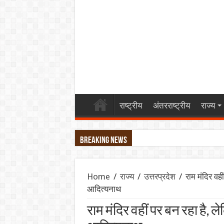
राष्ट्रीय
अंतरराष्ट्रीय
राज्य
Breaking News
LEAP India IPO: ₹2,480 करोड़ का आईपीओ खुला, 
Home
/
राज्य
/
उत्तरप्रदेश
/
राम मंदिर वही
SGB 2020-21 Series-XI: समय से पहले भुनाने (
आदित्यनाथ
प्रहार: द उज्ज्वल निकम स्टोरी – कसाब केस से ल
राम मंदिर वहीं पर बन रहा है, ल
भारत का Model BIT: विदेशी निवेश सुरक्षा और न