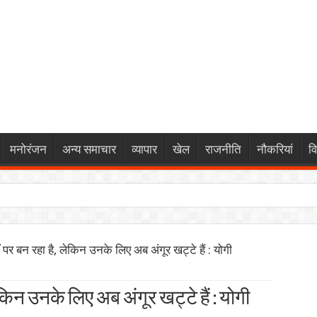
मनोरंजन
अन्य समाचार
व्यापार
खेल
राजनीति
नौकरियां
व
KKR समर्थित कंपनी में दांव लगाने से पहले जानें ये खास बातें
ं पर बन रहा है, लेकिन उनके लिए अब अंगूर खट्टे हैं : योगी
Premature Redemption) पर निवेशकों को मिला 200% का बंपर रिटर्न, जान
ेकर कोर्टरूम ड्रामे तक, राजकुमार राव के नए अवतार से जुड़ी हर अहम जानका
ेकिन उनके लिए अब अंगूर खट्टे हैं : योगी
ीतिगत स्वायत्तता के बीच संतुलन की नई दिशा