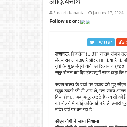
आदित्यनाथ
भारत-चीन सीमा वार्ता 2026: LAC पर शांति और
Saransh Kanaujia
January 17, 2024
कच्चे तेल की चमक और डॉलर के दबाव के बीच मैदान म
Follow us on:
IND vs SL 2026: श्रीलंका दौरे पर भारत को बड़ा
Facebook
Twitter
IND vs SL Test Series 2026: मुथैया मुरलीधरन
लखनऊ.
शिवसेना (UBT) सांसद संजय राउत
600वां टेस्ट: भारतीय क्रिकेट का ऐतिहासिक पड़ाव,
लेकर सवाल उठाए हैं और दावा किया है कि मं
यूपी के मुख्यमंत्री योगी आदित्यनाथ (Yo
WTC Final Race 2025-27: भारत बनाम श्रीलंका ट
न्यूज़ चैनल को दिए इंटरव्यू में साफ कहा कि म
संजय राउत
के दावों पर जवाब देते हुए सीए
उद्धव ठाकरे जी भी आए थे, उस समय आकर उन
दिया होता…अब अंगूर खट्टे हैं अब तो कोई भी
को बोलने में कोई कठिनाई नहीं है. हमारी पूर
मंदिर वहीं पर बन रहा है.”
सीएम योगी ने साधा निशाना