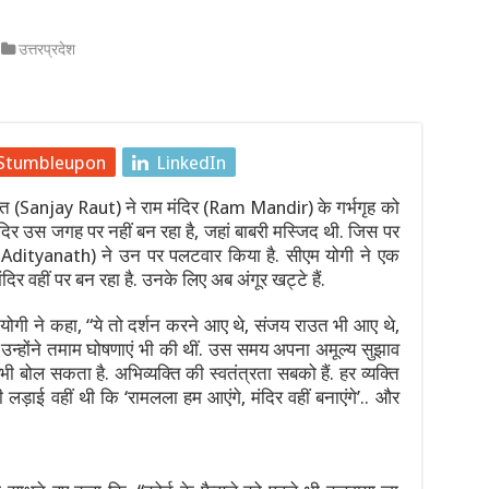
 कूटनीतिक संवाद का नया चरण
उत्तरप्रदेश
ें उतरा RBI: जानिए रुपये की गिरावट रोकने के लिए रिजर्व बैंक ने कैसे संभा
 झटका! अभ्यास मैच से बाहर हुए शुभमन गिल, केएल राहुल ने संभाली कप्तानी
Stumbleupon
LinkedIn
 का ‘800’ का तिलस्म और अनिल कुंबले का दबदबा, जानिए भारत-श्रीलंका टे
 (Sanjay Raut) ने राम मंदिर (Ram Mandir) के गर्भगृह को
 गाले में रचेगा नया इतिहास
दिर उस जगह पर नहीं बन रहा है, जहां बाबरी मस्जिद थी. जिस पर
gi Adityanath) ने उन पर पलटवार किया है. सीएम योगी ने एक
ेस्ट सीरीज क्यों है टीम इंडिया के लिए करो या मरो का मुकाबला?
ंदिर वहीं पर बन रहा है. उनके लिए अब अंगूर खट्टे हैं.
म योगी ने कहा, “ये तो दर्शन करने आए थे, संजय राउत भी आए थे,
्होंने तमाम घोषणाएं भी की थीं. उस समय अपना अमूल्य सुझाव
 बोल सकता है. अभिव्यक्ति की स्वतंत्रता सबको हैं. हर व्यक्ति
ी लड़ाई वहीं थी कि ‘रामलला हम आएंगे, मंदिर वहीं बनाएंगे’.. और