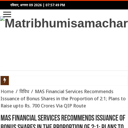
रविवार, अगस्त 09 2026
|
07:57:49 PM
खुद को केवल शरीर या मन समझना है बड़ा भ्रम! अष्टावक्र गीता से समझें
Home
/
विविध
/
MAS Financial Services Recommends
Issuance of Bonus Shares in the Proportion of 2:1; Plans to
10 से 16 अगस्त 2026 का साप्ताहिक राशिफल: जानें इस हफ्ते किन राशिय
Raise upto Rs. 700 Crores Via QIP Route
होर्मुज जलडमरूमध्य में अमेरिका-ईरान तनाव से समुद्री मार्ग बाधित: वैश्विक 
MAS Financial Services Recommends Issuance of
सोने की कीमतों में रिकॉर्ड उछाल: जानिए क्यों बढ़ रहे हैं भाव और निवेशकों क