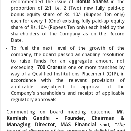
recommended the issue of
Bonus Shares
in the
proportion of
2:1
i.e. 2 (Two) new fully paid-up
bonus equity share of Rs. 10/- (Rupees Ten only)
each for every 1 (One) existing fully paid-up equity
share of Rs. 10/- (Rupees Ten only) each held by the
shareholders of the Company as on the Record
Date.
To fuel the next level of the growth of the
company, the board passed an enabling resolution
to raise funds for an aggregate amount not
exceeding
700 Crores
in one or more tranches by
way of a Qualified Institutions Placement (QIP), in
accordance with the relevant provisions of
applicable law,subject to approval of the
Company’s shareholders and receipt of applicable
regulatory approvals.
Commenting on board meeting outcome,
Mr.
Kamlesh Gandhi – Founder, Chairman &
Managing Director, MAS Financial
said,
“The
board of directors of the company is delighted and