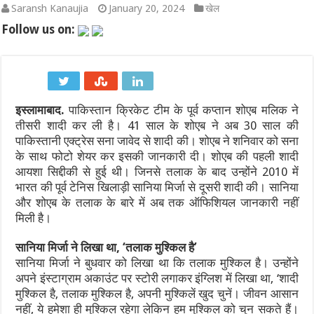
Saransh Kanaujia
January 20, 2024
खेल
2027 वनडे वर्ल्ड कप: अफगानिस्तान ने सीधे क्वालिफाई कर रचा इतिहास, आ
Follow us on:
भारत बनाम श्रीलंका टेस्ट सीरीज 2026: श्रीलंका क्रिकेट का बड़ा फैसला, स्टे
ऋषभ पंत का उत्तराखंड प्रेम: गृह राज्य में पहला घर बनाने की इच्छा, सीएम ध
इस्लामाबाद.
पाकिस्तान क्रिकेट टीम के पूर्व कप्तान शोएब मलिक ने
भारत सरकार का Meta पर बड़ा एक्शन: डीपफेक और प्रोपेगैंडा रोकने के लिए
तीसरी शादी कर ली है। 41 साल के शोएब ने अब 30 साल की
दिल्ली कैबिनेट का बड़ा फैसला: ‘दिल्ली प्राइवेट यूनिवर्सिटीज बिल 2026’ क
पाकिस्तानी एक्ट्रेस सना जावेद से शादी की। शोएब ने शनिवार को सना
के साथ फोटो शेयर कर इसकी जानकारी दी। शोएब की पहली शादी
प्रयागराज में अबान अहमद के अंतिम संस्कार को लेकर सुरक्षा अलर्ट, कसारी-
आयशा सिद्दीकी से हुई थी। जिनसे तलाक के बाद उन्होंने 2010 में
भारत की पूर्व टेनिस खिलाड़ी सानिया मिर्जा से दूसरी शादी की। सानिया
और शोएब के तलाक के बारे में अब तक ऑफिशियल जानकारी नहीं
मिली है।
सानिया मिर्जा ने लिखा था
, ‘तलाक मुश्किल है’
सानिया मिर्जा ने बुधवार को लिखा था कि तलाक मुश्किल है। उन्होंने
अपने इंस्टाग्राम अकाउंट पर स्टोरी लगाकर इंग्लिश में लिखा था, ‘शादी
मुश्किल है, तलाक मुश्किल है, अपनी मुश्किलें खुद चुनें। जीवन आसान
नहीं, ये हमेशा ही मुश्किल रहेगा लेकिन हम मुश्किल को चुन सकते हैं।