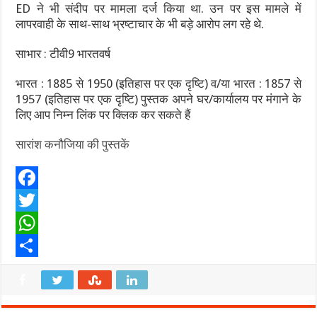
ED ने भी संदीप पर मामला दर्ज किया था. उन पर इस मामले में
लापरवाही के साथ-साथ भ्रष्टाचार के भी बड़े आरोप लग रहे थे.
साभार : टीवी9 भारतवर्ष
भारत : 1885 से 1950 (इतिहास पर एक दृष्टि) व/या भारत : 1857 से
1957 (इतिहास पर एक दृष्टि) पुस्तक अपने घर/कार्यालय पर मंगाने के
लिए आप निम्न लिंक पर क्लिक कर सकते हैं
सारांश कनौजिया की पुस्तकें
F
a
T
c
w
W
e
i
h
S
b
t
a
h
o
t
t
a