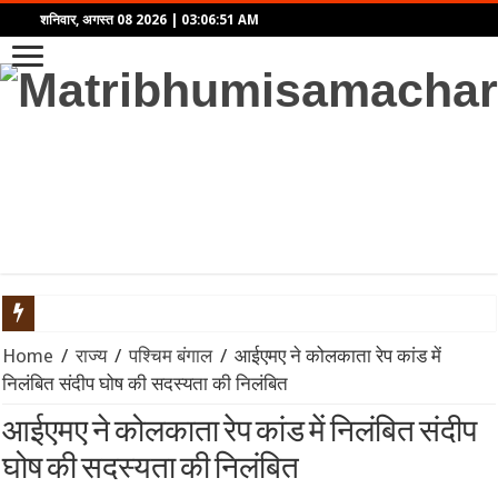
शनिवार, अगस्त 08 2026
|
03:06:51 AM
LEAP India IPO: ₹2,480 करोड़ का आईपीओ खुला, KKR समर्थित कंपनी में द
Home
/
राज्य
/
पश्चिम बंगाल
/
आईएमए ने कोलकाता रेप कांड में
निलंबित संदीप घोष की सदस्यता की निलंबित
SGB 2020-21 Series-XI: समय से पहले भुनाने (Premature Redemption)
आईएमए ने कोलकाता रेप कांड में निलंबित संदीप
प्रहार: द उज्ज्वल निकम स्टोरी – कसाब केस से लेकर कोर्टरूम ड्रामे तक,
घोष की सदस्यता की निलंबित
भारत का Model BIT: विदेशी निवेश सुरक्षा और नीतिगत स्वायत्तता के बीच