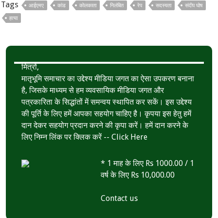
Tags
आईएमए
कांड
कोलकाता
निलंबित
रेप
सदस्यता
संदीप घोष
o
e
s
r
हत्या
k
r
A
e
p
p
मित्रों,
मातृभूमि समाचार का उद्देश्य मीडिया जगत का ऐसा उपकरण बनाना
है, जिसके माध्यम से हम व्यवसायिक मीडिया जगत और
पत्रकारिता के सिद्धांतों में समन्वय स्थापित कर सकें। इस उद्देश्य
की पूर्ति के लिए हमें आपका सहयोग चाहिए है। कृपया इस हेतु हमें
दान देकर सहयोग प्रदान करने की कृपा करें। हमें दान करने के
लिए निम्न लिंक पर क्लिक करें --
Click Here
* 1 माह के लिए Rs 1000.00 / 1
वर्ष के लिए Rs 10,000.00
Contact us