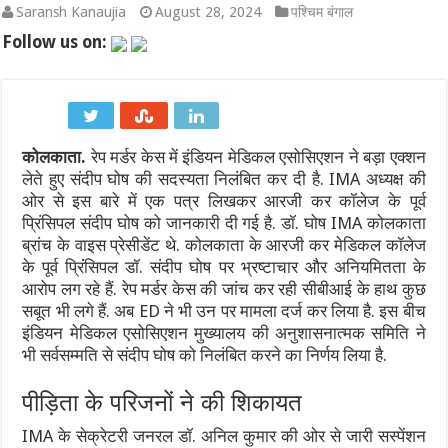
Saransh Kanaujia
August 28, 2024
पश्चिम बंगाल
भारत-चीन सीमा वार्ता 2026: LAC पर शांति और कूटनीतिक संवाद का नय
Follow us on:
कच्चे तेल की चमक और डॉलर के दबाव के बीच मैदान में उतरा RBI: जानिए रुपय
IND vs SL 2026: श्रीलंका दौरे पर भारत को बड़ा झटका! अभ्यास मैच से बा
कोलकाता.
रेप मर्डर केस में इंडियन मेडिकल एसोसिएशन ने बड़ा एक्शन
IND vs SL Test Series 2026: मुथैया मुरलीधरन का ‘800’ का तिलस्म और
लेते हुए संदीप घोष की सदस्यता निलंबित कर दी है. IMA अध्यक्ष की
600वां टेस्ट: भारतीय क्रिकेट का ऐतिहासिक पड़ाव, गाले में रचेगा नया इति
ओर से इस बारे में एक पत्र लिखकर आरजी कर कॉलेज के पूर्व
प्रिंसिपल संदीप घोष को जानकारी दी गई है. डॉ. घोष IMA कोलकाता
WTC Final Race 2025-27: भारत बनाम श्रीलंका टेस्ट सीरीज क्यों है टी
ब्रांच के वाइस प्रेसीडेंट थे. कोलकाता के आरजी कर मेडिकल कॉलेज
के पूर्व प्रिंंसिपल डॉ. संदीप घोष पर भ्रष्टाचार और अनियमितता के
आरोप लग रहे हैं. रेप मर्डर केस की जांच कर रही सीबीआई के हाथ कुछ
सबूत भी लगे हैं. अब ED ने भी उन पर मामला दर्ज कर लिया है. इस बीच
इंडियन मेडिकल एसोसिएशन मुख्यालय की अनुशासनात्मक समिति ने
भी सर्वसम्मति से संदीप घोष को निलंबित करने का निर्णय लिया है.
पीड़िता के परिजनों ने की शिकायत
IMA के सेक्रेटरी जनरल डॉ. अनिल कुमार की ओर से जारी सस्पेंशन