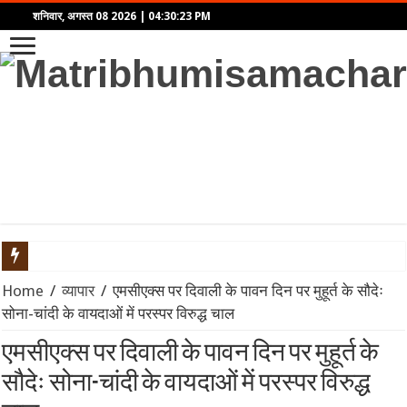
शनिवार, अगस्त 08 2026
|
04:30:23 PM
भारत सरकार का Meta पर बड़ा एक्शन: डीपफेक और प्रोपेगैंडा रोकने के लिए
Home
/
व्यापार
/
एमसीएक्स पर दिवाली के पावन दिन पर मुहूर्त के सौदेः
सोना-चांदी के वायदाओं में परस्पर विरुद्ध चाल
दिल्ली कैबिनेट का बड़ा फैसला: ‘दिल्ली प्राइवेट यूनिवर्सिटीज बिल 2026’ क
एमसीएक्स पर दिवाली के पावन दिन पर मुहूर्त के
प्रयागराज में अबान अहमद के अंतिम संस्कार को लेकर सुरक्षा अलर्ट, कसारी-
सौदेः सोना-चांदी के वायदाओं में परस्पर विरुद्ध
Spider-Man: Brand New Day का बॉक्स ऑफिस पर तूफान: दुनियाभर में $1 