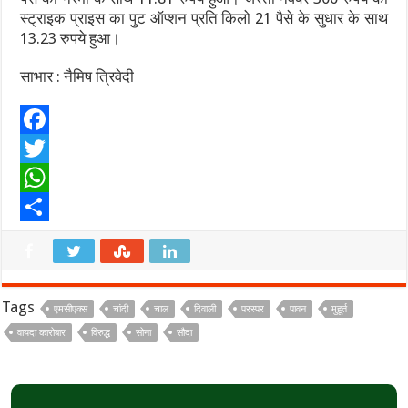
स्ट्राइक प्राइस का पुट ऑप्शन प्रति किलो 21 पैसे के सुधार के साथ
13.23 रुपये हुआ।
साभार : नैमिष त्रिवेदी
F
a
T
c
w
W
e
i
h
S
b
t
a
h
o
t
t
a
Tags
एमसीएक्स
चांदी
चाल
दिवाली
परस्पर
पावन
मुहूर्त
o
e
s
r
वायदा कारोबार
विरुद्ध
सोना
सौदा
k
r
A
e
p