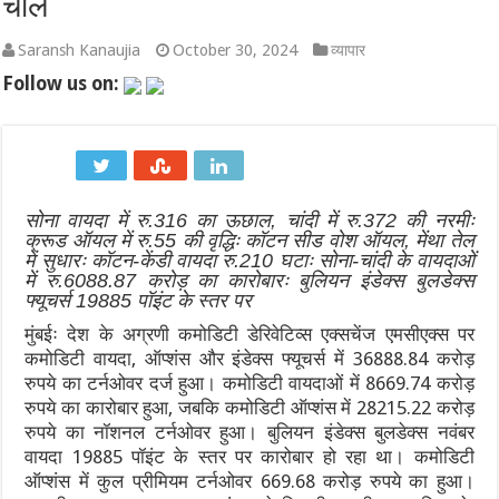
चाल
‘लोकल से ग्लोबल’ का महासंगम: भारत मंडपम में 12 से 15 अगस्त तक सजेग
Saransh Kanaujia
October 30, 2024
व्यापार
Follow us on:
श्रीकृष्ण जन्मभूमि पर 9 अगस्त की प्रस्तावित कारसेवा को लेकर मथुरा में 
भारत के विदेशी मुद्रा भंडार में $10.5 अरब की ऐतिहासिक उछाल: $692.8
Tata Motors Sales July 2026: टाटा मोटर्स की घरेलू और EV बिक्री में ऐत
सोना वायदा में रु.316 का ऊछाल, चांदी में रु.372 की नरमीः
भारत भाग्य विधाता OTT रिलीज: जानें कब और कहाँ देखें कंगना रनौत की
क्रूड ऑयल में रु.55 की वृद्धिः कॉटन सीड वोश ऑयल, मेंथा तेल
में सुधारः कॉटन-केंडी वायदा रु.210 घटाः सोना-चांदी के वायदाओं
छत्तीसगढ़ धर्म स्वातंत्र्य अधिनियम 2026: जानिए नए कानून के कड़े नियम,
में रु.
6088.87 करोड़ का कारोबारः बुलियन इंडेक्स बुलडेक्स
फ्यूचर्स 19885 पॉइंट के स्तर पर
मुंबईः देश के अग्रणी कमोडिटी डेरिवेटिव्स एक्सचेंज एमसीएक्स पर
कमोडिटी वायदा, ऑप्शंस और इंडेक्स फ्यूचर्स में 36888.84 करोड़
रुपये का टर्नओवर दर्ज हुआ। कमोडिटी वायदाओं में 8669.74 करोड़
रुपये का कारोबार हुआ, जबकि कमोडिटी ऑप्शंस में 28215.22 करोड़
रुपये का नॉशनल टर्नओवर हुआ। बुलियन इंडेक्स बुलडेक्स नवंबर
वायदा 19885 पॉइंट के स्तर पर कारोबार हो रहा था। कमोडिटी
ऑप्शंस में कुल प्रीमियम टर्नओवर 669.68 करोड़ रुपये का हुआ।