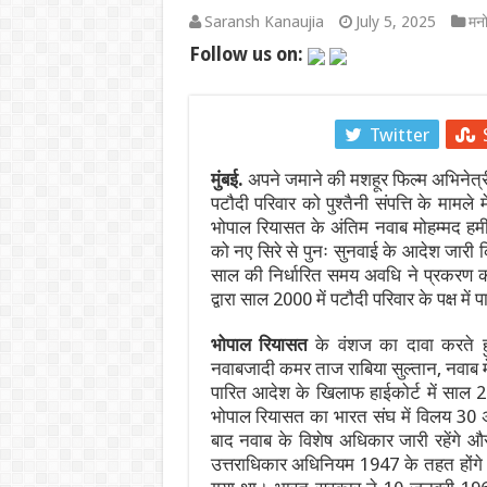
Saransh Kanaujia
July 5, 2025
मन
एथेनॉल नीति पर बने फर्जी और डीपफेक वीडियो हटाए
Follow us on:
गंगा पुल पर नॉन-इंटरलॉकिंग कार्य: दिल्ली-पटना-हाव
JPSC-JSSC प्रदर्शन: सोनम वांगचुक से वीडियो कॉल
Facebook
Twitter
पाकिस्तान में सियासी भूचाल: शहबाज सरकार संकट म
मुंबई.
अपने जमाने की मशहूर फिल्म अभिनेत्र
पटौदी परिवार को पुश्तैनी संपत्ति के मामले 
‘गजनी’ और ‘लगान’ फेम अभिनेता प्रदीप रावत का 7
भोपाल रियासत के अंतिम नवाब मोहम्मद हमीदुल
को नए सिरे से पुनः सुनवाई के आदेश जारी 
झारखंड में JPSC-JSSC धांधली पर उग्र हुआ छात
साल की निर्धारित समय अवधि ने प्रकरण 
द्वारा साल 2000 में पटौदी परिवार के पक्ष म
भोपाल रियासत
के वंशज का दावा करते हु
नवाबजादी कमर ताज राबिया सुल्तान, नवाब मेह
पारित आदेश के खिलाफ हाईकोर्ट में साल 
भोपाल रियासत का भारत संघ में विलय 30 
बाद नवाब के विशेष अधिकार जारी रहेंगे और न
उत्तराधिकार अधिनियम 1947 के तहत होंगे।