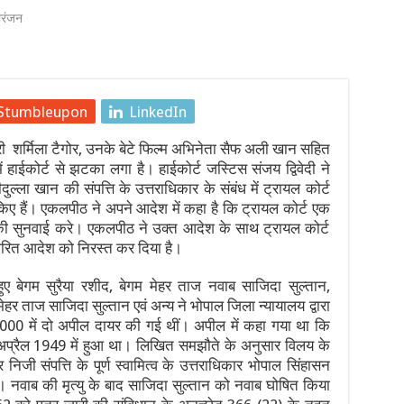
ोरंजन
ं: बॉम्बे हाईकोर्ट का सोशल मीडिया प्लेटफॉर्म्स को कड़ा आदेश, नितिन गडकरी
ड़ा रूट की 845 ट्रेनें प्रभावित, 338 रद्द
 पर बात के बाद देवेंद्र नाथ महतो ने तोड़ा ‘जल त्याग’, कहा— “सत्याग्रह ज
Stumbleupon
LinkedIn
ें, 21 साल के सबसे बड़े घोटाले को लेकर मंत्रियों में आर-पार, इस्लामाबाद 
ी शर्मिला टैगोर, उनके बेटे फिल्म अभिनेता सैफ अली खान सहित
में हाईकोर्ट से झटका लगा है। हाईकोर्ट जस्टिस संजय द्विवेदी ने
4 की उम्र में निधन, कैंसर से हार गए जिंदगी की जंग
्ला खान की संपत्ति के उत्तराधिकार के संबंध में ट्रायल कोर्ट
किए हैं। एकलपीठ ने अपने आदेश में कहा है कि ट्रायल कोर्ट एक
्र आंदोलन: छात्र नेता देवेंद्र महतो का आमरण अनशन जारी, 6 और 7 अगस्त 
की सुनवाई करे। एकलपीठ ने उक्त आदेश के साथ ट्रायल कोर्ट
ें पारित आदेश को निरस्त कर दिया है।
ए बेगम सुरैया रशीद, बेगम मेहर ताज नवाब साजिदा सुल्तान,
र ताज साजिदा सुल्तान एवं अन्य ने भोपाल जिला न्यायालय द्वारा
2000 में दो अपील दायर की गई थीं। अपील में कहा गया था कि
अप्रैल 1949 में हुआ था। लिखित समझौते के अनुसार विलय के
िजी संपत्ति के पूर्ण स्वामित्व के उत्तराधिकार भोपाल सिंहासन
 नवाब की मृत्यु के बाद साजिदा सुल्तान को नवाब घोषित किया