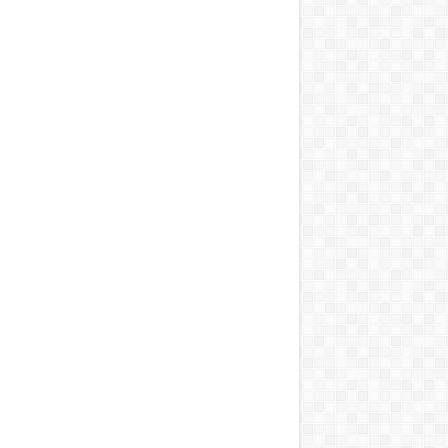
 को मिली बड़ी राहत
ारी रहेगा”
सील
को विधानसभा घेराव का अल्टीमेटम