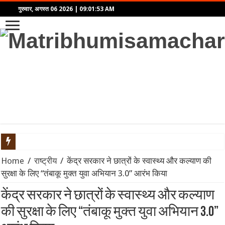
गुरुवार, अगस्त 06 2026
|
09:01:53 AM
महिंद्रा ने लॉन्च किया Scorpio-N का नया अवतार: पैनोरमिक सनरूफ और 5
Home
/
राष्ट्रीय
/
केंद्र सरकार ने छात्रों के स्वास्थ्य और कल्याण की
सुरक्षा के लिए “तंबाकू मुक्त युवा अभियान 3.0” आरंभ किया
एथेनॉल नीति पर बने फर्जी और डीपफेक वीडियो हटाएं: बॉम्बे हाईकोर्ट का सो
केंद्र सरकार ने छात्रों के स्वास्थ्य और कल्याण
गंगा पुल पर नॉन-इंटरलॉकिंग कार्य: दिल्ली-पटना-हावड़ा रूट की 845 ट्रेनें प
की सुरक्षा के लिए “तंबाकू मुक्त युवा अभियान 3.0”
JPSC-JSSC प्रदर्शन: सोनम वांगचुक से वीडियो कॉल पर बात के बाद देवेंद्र