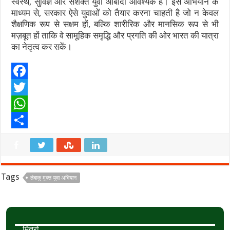
स्वस्थ, सुविज्ञ और सशक्त युवा आबादी आवश्यक है। इस अभियान के
माध्यम से, सरकार ऐसे युवाओं को तैयार करना चाहती है जो न केवल
शैक्षणिक रूप से सक्षम हों, बल्कि शारीरिक और मानसिक रूप से भी
मज़बूत हों ताकि वे सामूहिक समृद्धि और प्रगति की ओर भारत की यात्रा
का नेतृत्व कर सकें।
F
a
T
c
w
W
e
i
h
S
b
t
a
h
o
t
t
a
Tags
तंबाकू मुक्त युवा अभियान
o
e
s
r
k
r
A
e
p
मित्रों,