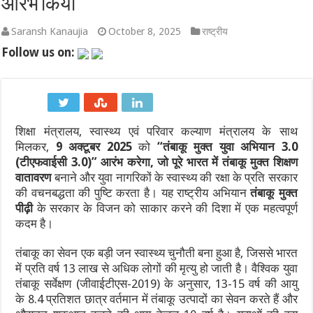
आरंभ किया
पाकिस्तान में सियासी भूचाल: शहबाज सरकार संकट में, 21 साल के सबसे बड़े 
Saransh Kanaujia
October 8, 2025
राष्ट्रीय
Follow us on:
‘गजनी’ और ‘लगान’ फेम अभिनेता प्रदीप रावत का 74 की उम्र में निधन, कैं
झारखंड में JPSC-JSSC धांधली पर उग्र हुआ छात्र आंदोलन: छात्र नेता 
सी-डैक और भारतीय भूवैज्ञानिक सर्वेक्षण ने अगली पीढ़ी की तकनीकों के मा
शिक्षा मंत्रालय, स्वास्थ्य एवं परिवार कल्याण मंत्रालय के साथ
हैदराबाद में ब्रिक्स भ्रष्टाचार-विरोधी कार्य समूह की दूसरी बैठक शुरू हुई
मिलकर,
9
अक्टूबर
2025
को
“
तंबाकू मुक्त युवा अभियान
3.0
(
टीएफवाईसी
3.0)”
आरंभ करेगा
,
जो पूरे भारत में
तंबाकू मुक्त शिक्षण
उपभोक्ता कार्य विभाग ने 17 से 31 अगस्त, 2026 तक सरकारी अनुमोदित परीक
वातावरण
बनाने और युवा नागरिकों के स्वास्थ्य की रक्षा के प्रति सरकार
की वचनबद्धता की पुष्टि करता है। यह राष्ट्रीय अभियान
तंबाकू मुक्त
पीढ़ी
के सरकार के विजन को साकार करने की दिशा में एक महत्वपूर्ण
कदम है।
तंबाकू का सेवन एक बड़ी जन स्वास्थ्य चुनौती बना हुआ है, जिससे भारत
में प्रति वर्ष 13 लाख से अधिक लोगों की मृत्यु हो जाती है। वैश्विक युवा
तंबाकू सर्वेक्षण (जीवाईटीएस-2019) के अनुसार, 13-15 वर्ष की आयु
के 8.4 प्रतिशत छात्र वर्तमान में तंबाकू उत्पादों का सेवन करते हैं और