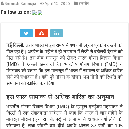
Saransh Kanaujia
April 15, 2025
राष्ट्रीय
‘आवारापन 2’ का टीज़र रिलीज़: इमरान हाशमी फिर दिखेंगे ‘शिवम पंडित’ 
Follow us on:
बॉम्बे हाईकोर्ट से तरुण तेजपाल को बड़ा झटका: यौन उत्पीड़न मामले में बरी
Velo की नई ग्लोबल रिसर्च में सामने आया सेल्फ-एक्सप्रेशन का रिपल इफेक्ट
नई दिल्ली.
उत्तर भारत में इस समय भीषण गर्मी लू का प्रकोप देखने को
महिंद्रा ने लॉन्च किया Scorpio-N का नया अवतार: पैनोरमिक सनरूफ और 5
मिल रहा है। अप्रैल के महीने में ही तापमान में तेजी से बढ़ोतरी देखने को
एथेनॉल नीति पर बने फर्जी और डीपफेक वीडियो हटाएं: बॉम्बे हाईकोर्ट का सो
मिल रही है। इस बीच मानसून को लेकर भारत मौसम विज्ञान विभाग
(IMD) ने अच्छी खबर दी है। भारतीय मौसम विभाग (IMD) ने
गंगा पुल पर नॉन-इंटरलॉकिंग कार्य: दिल्ली-पटना-हावड़ा रूट की 845 ट्रेनें प
मंगलवार को बताया कि इस मानसून में भारत में सामान्य से अधिक बारिश
होने की संभावना है। वहीं, पूरे मौसम के दौरान अल नीनो की स्थिति की
संभावना को खारिज कर दिया।
इस साल सामान्य से अधिक बारिश का अनुमान
भारतीय मौसम विज्ञान विभाग (IMD) के प्रमुख मृत्युंजय महापात्र ने
दिल्ली में एक संवाददाता सम्मेलन में कहा कि भारत में चार महीने के
मानसून मौसम (जून से सितंबर) में सामान्य से अधिक वर्षा होने की
संभावना है, तथा संचयी वर्षा दीर्घ अवधि औसत 87 सेमी का 105