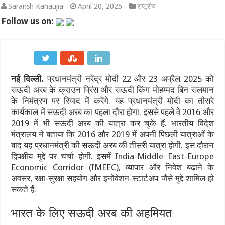
Saransh Kanaujia
April 20, 2025
राष्ट्रीय
राष्ट्रगान और राष्ट्रगीत के सम्मान को लेकर कड़ा हुआ कानून: अनादर या
Follow us on:
अतीक अहमद के बेटों अली और उमर को हाईकोर्ट से मिली पैरोल, कड़े पहरे में
अमरनाथ यात्रा पर मौसम की मार: 8 अगस्त को जम्मू से यात्रा अस्थायी रूप
नई दिल्ली.
प्रधानमंत्री नरेंद्र मोदी 22 और 23 अप्रैल 2025 को
भारत की वायु रक्षा में बड़ा कदम: छठी पीढ़ी के लड़ाकू विमान (6th Generat
सऊदी अरब के क्राउन प्रिंस और सऊदी किंग मोहम्मद बिन सलमान
2027 वनडे वर्ल्ड कप: अफगानिस्तान ने सीधे क्वालिफाई कर रचा इतिहास, आ
के निमंत्रण पर रियाद में करेंगे. यह प्रधानमंत्री मोदी का तीसरे
कार्यकाल में सऊदी अरब का पहला दौरा होगा. इससे पहले वे 2016 और
भारत बनाम श्रीलंका टेस्ट सीरीज 2026: श्रीलंका क्रिकेट का बड़ा फैसला, स्टे
2019 में भी सऊदी अरब की यात्रा कर चुके हैं. भारतीय विदेश
मंत्रालय ने बताया कि 2016 और 2019 में अपनी पिछली यात्राओं के
बाद यह प्रधानमंत्री की सऊदी अरब की तीसरी यात्रा होगी. इस दौरान
द्विपक्षीय मुद्दे पर चर्चा होगी. इसमें India-Middle East-Europe
Economic Corridor (IMEEC), व्यापार और निवेश बढ़ाने के
अवसर, रक्षा-सुरक्षा सहयोग और इनोवेशन-स्टार्टअप जैसे मुद्दे शामिल हो
सकते हैं.
भारत के लिए सऊदी अरब की अहमियत