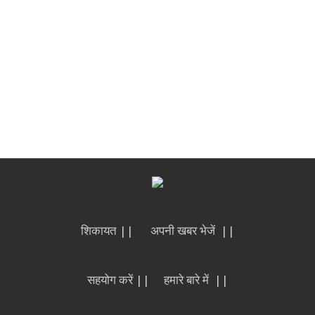
शिकायत ||
अपनी खबर भेजें ||
सहयोग करें ||
हमारे बारे में ||