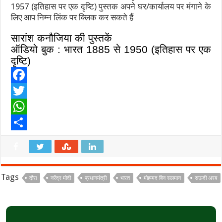
1957 (इतिहास पर एक दृष्टि) पुस्तक अपने घर/कार्यालय पर मंगाने के
लिए आप निम्न लिंक पर क्लिक कर सकते हैं
सारांश कनौजिया की पुस्तकें
ऑडियो बुक : भारत
1885
से
1950 (
इतिहास पर एक
दृष्टि)
F
a
T
c
w
W
e
i
h
S
b
t
a
h
o
t
t
a
Tags
दौरा
नरेंद्र मोदी
प्रधानमंत्री
भारत
मोहम्‍मद बिन सलमान
सऊदी अरब
o
e
s
r
k
r
A
e
p