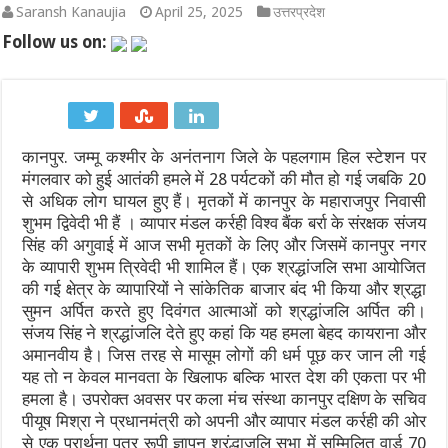
Saransh Kanaujia
April 25, 2025
उत्तरप्रदेश
अतीक अहमद के बेटों अली और उमर को हाईकोर्ट से मिली पैरोल, कड़े पहरे में
Follow us on:
अमरनाथ यात्रा पर मौसम की मार: 8 अगस्त को जम्मू से यात्रा अस्थायी रूप
भारत की वायु रक्षा में बड़ा कदम: छठी पीढ़ी के लड़ाकू विमान (6th Generat
कानपुर. जम्मू कश्मीर के अनंतनाग जिले के पहलगाम हिल स्टेशन पर
2027 वनडे वर्ल्ड कप: अफगानिस्तान ने सीधे क्वालिफाई कर रचा इतिहास, आ
मंगलवार को हुई आतंकी हमले में 28 पर्यटकों की मौत हो गई जबकि 20
भारत बनाम श्रीलंका टेस्ट सीरीज 2026: श्रीलंका क्रिकेट का बड़ा फैसला, स्टे
से अधिक लोग घायल हुए हैं। मृतकों में कानपुर के महाराजपुर निवासी
शुभम द्विवेदी भी हैं । व्यापार मंडल कर्रही विश्व बैंक बर्रा के संरक्षक संजय
ऋषभ पंत का उत्तराखंड प्रेम: गृह राज्य में पहला घर बनाने की इच्छा, सीएम ध
सिंह की अगुवाई में आज सभी मृतकों के लिए और जिसमें कानपुर नगर
के व्यापारी शुभम त्रिवेदी भी शामिल हैं। एक श्रद्धांजलि सभा आयोजित
की गई क्षेत्र के व्यापारियों ने सांकेतिक बाजार बंद भी किया और श्रद्धा
सुमन अर्पित करते हुए दिवंगत आत्माओं को श्रद्धांजलि अर्पित की।
संजय सिंह ने श्रद्धांजलि देते हुए कहां कि यह हमला बेहद कायराना और
अमानवीय है। जिस तरह से मासूम लोगों की धर्म पूछ कर जान ली गई
यह तो न केवल मानवता के खिलाफ बल्कि भारत देश की एकता पर भी
हमला है। उपरोक्त अवसर पर कला मंच संस्था कानपुर दक्षिण के सचिव
पीयूष मिश्रा ने प्रधानमंत्री को अपनी और व्यापार मंडल कर्रही की ओर
से एक प्रार्थना पत्र रूपी ज्ञापन श्रंद्धाजलि सभा में सम्मिलित वार्ड 70