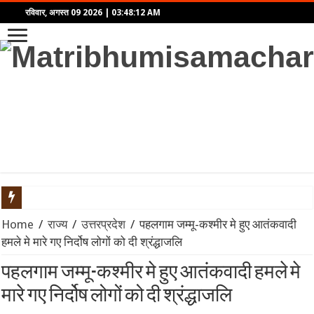
रविवार, अगस्त 09 2026
|
03:48:12 AM
‘राष्ट्रपति मालिक नहीं, अस्थायी किराएदार हैं’: अमेरिकी कोर्ट ने ट्रंप क
Home
/
राज्य
/
उत्तरप्रदेश
/
पहलगाम जम्मू-कश्मीर मे हुए आतंकवादी
हमले मे मारे गए निर्दोष लोगों को दी श्रंद्धाजलि
रूस से तेल खरीदने पर भारत पर 100% टैरिफ का खतरा? जानिए अमेरिकी सीन
पहलगाम जम्मू-कश्मीर मे हुए आतंकवादी हमले मे
विमेंस टी20 एशिया कप 2026 से पहले भारत को बड़ा झटका: चोट के कारण ‘द हं
मारे गए निर्दोष लोगों को दी श्रंद्धाजलि
राष्ट्रगान और राष्ट्रगीत के सम्मान को लेकर कड़ा हुआ कानून: अनादर या