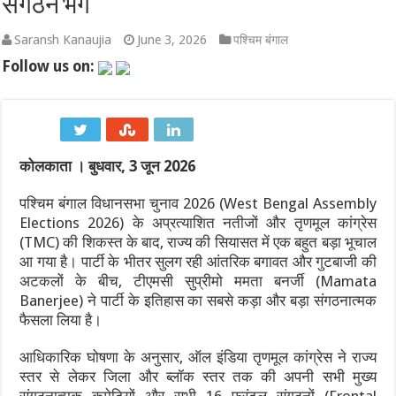
संगठन भंग
महंगाई का झटका: महाराष्ट्र में 11 अगस्त से महंगे होंगे गाय और भैंस के
Saransh Kanaujia
June 3, 2026
पश्चिम बंगाल
Follow us on:
खुद को केवल शरीर या मन समझना है बड़ा भ्रम! अष्टावक्र गीता से समझें
10 से 16 अगस्त 2026 का साप्ताहिक राशिफल: जानें इस हफ्ते किन राशिय
होर्मुज जलडमरूमध्य में अमेरिका-ईरान तनाव से समुद्री मार्ग बाधित: वैश्विक 
कोलकाता । बुधवार, 3 जून 2026
सोने की कीमतों में रिकॉर्ड उछाल: जानिए क्यों बढ़ रहे हैं भाव और निवेशकों क
पश्चिम बंगाल विधानसभा चुनाव 2026 (West Bengal Assembly
चोट के बाद धमाकेदार वापसी: असम की अश्मिता चालिहा ने कोरिया मास्टर
Elections 2026) के अप्रत्याशित नतीजों और तृणमूल कांग्रेस
(TMC) की शिकस्त के बाद, राज्य की सियासत में एक बहुत बड़ा भूचाल
आ गया है। पार्टी के भीतर सुलग रही आंतरिक बगावत और गुटबाजी की
अटकलों के बीच, टीएमसी सुप्रीमो ममता बनर्जी (Mamata
Banerjee) ने पार्टी के इतिहास का सबसे कड़ा और बड़ा संगठनात्मक
फैसला लिया है।
आधिकारिक घोषणा के अनुसार, ऑल इंडिया तृणमूल कांग्रेस ने राज्य
स्तर से लेकर जिला और ब्लॉक स्तर तक की अपनी सभी मुख्य