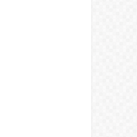
सील
को विधानसभा घेराव का अल्टीमेटम
को मजबूत करने के लिए एक व्यापक एमओयू पर हस्ताक्षर किए
िया