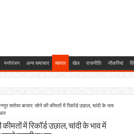
मनोरंजन
अन्य समाचार
व्यापार
खेल
राजनीति
नौकरियां
वि
र: पैनोरमिक सनरूफ और 540-डिग्री कैमरे के साथ पेश हुए कई हाई-टेक फीचर
नपुर सर्राफा बाजार: सोने की कीमतों में रिकॉर्ड उछाल, चांदी के भाव
ं: बॉम्बे हाईकोर्ट का सोशल मीडिया प्लेटफॉर्म्स को कड़ा आदेश, नितिन गडकरी
ुधार
ड़ा रूट की 845 ट्रेनें प्रभावित, 338 रद्द
कीमतों में रिकॉर्ड उछाल, चांदी के भाव में
 पर बात के बाद देवेंद्र नाथ महतो ने तोड़ा ‘जल त्याग’, कहा— “सत्याग्रह ज