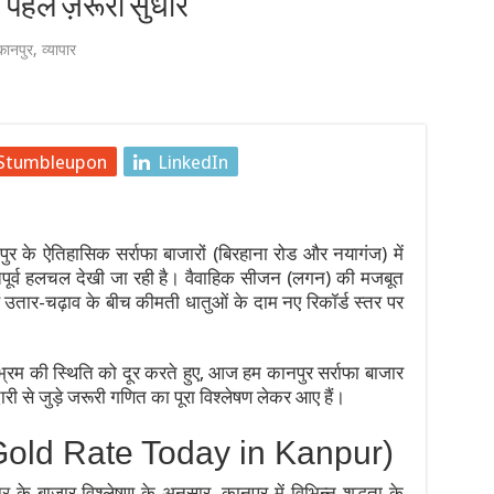
े पहले ज़रूरी सुधार
ें, 21 साल के सबसे बड़े घोटाले को लेकर मंत्रियों में आर-पार, इस्लामाबाद 
कानपुर
,
व्यापार
4 की उम्र में निधन, कैंसर से हार गए जिंदगी की जंग
्र आंदोलन: छात्र नेता देवेंद्र महतो का आमरण अनशन जारी, 6 और 7 अगस्त 
Stumbleupon
LinkedIn
 पीढ़ी की तकनीकों के माध्यम से भूविज्ञान, खनिज अन्वेषण और आपदा प्रबंधन 
ी दूसरी बैठक शुरू हुई
ानपुर के ऐतिहासिक सर्राफा बाजारों (बिरहाना रोड और नयागंज) में
तक सरकारी अनुमोदित परीक्षण केंद्रों (जीएटीसी) के लिए आवेदन आमंत्रित क
भूतपूर्व हलचल देखी जा रही है। वैवाहिक सीजन (लगन) की मजबूत
 रहे उतार-चढ़ाव के बीच कीमती धातुओं के दाम नए रिकॉर्ड स्तर पर
 भ्रम की स्थिति को दूर करते हुए, आज हम कानपुर सर्राफा बाजार
ी से जुड़े जरूरी गणित का पूरा विश्लेषण लेकर आए हैं।
(Gold Rate Today in Kanpur)
ार
के बाजार विश्लेषण के अनुसार, कानपुर में विभिन्न शुद्धता के