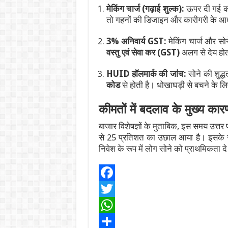
मेकिंग चार्ज (गढ़ाई शुल्क):
ऊपर दी गई कीम
तो गहनों की डिजाइन और कारीगरी के आ
3% अनिवार्य GST:
मेकिंग चार्ज और सो
वस्तु एवं सेवा कर (GST)
अलग से देय होत
HUID हॉलमार्क की जांच:
सोने की शुद्
कोड
से होती है। धोखाघड़ी से बचने के लि
कीमतों में बदलाव के मुख्य कार
बाजार विशेषज्ञों के मुताबिक, इस समय उत्तर 
से 25 प्रतिशत का उछाल आया है। इसके सा
निवेश के रूप में लोग सोने को प्राथमिकता दे 
F
a
T
c
w
W