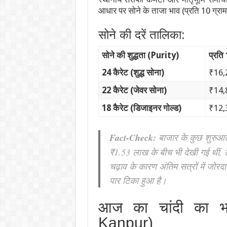
आधार पर सोने के ताजा भाव (प्रति 10 ग्राम 
सोने की दरें तालिका:
सोने की शुद्धता (Purity)
प्रति
24 कैरेट (शुद्ध सोना)
₹16,
22 कैरेट (जेवर सोना)
₹14,
18 कैरेट (डिजाइनर गोल्ड)
₹12,
Fact-Check:
बाजार के कुछ शुरुआती 
₹1.53 लाख के बीच भी देखी गई थीं, ल
चढ़ाव के कारण अंतिम सत्रों में जोर
पार टिका हुआ है।
आज का चांदी का भ
Kanpur)