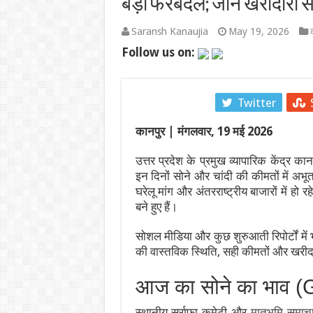
बड़ा फेरबदल; जानें खरीदारी स
पाकिस्तान में सियासी भूचाल: शहबाज सरकार संकट म
Saransh Kanaujia
May 19, 2026
‘गजनी’ और ‘लगान’ फेम अभिनेता प्रदीप रावत का 7
Follow us on:
झारखंड में JPSC-JSSC धांधली पर उग्र हुआ छात
Facebook
Twitter
सी-डैक और भारतीय भूवैज्ञानिक सर्वेक्षण ने अगली
कानपुर | मंगलवार, 19 मई 2026
हैदराबाद में ब्रिक्स भ्रष्टाचार-विरोधी कार्य समूह क
उत्तर प्रदेश के प्रमुख व्यापारिक केंद्र क
उपभोक्ता कार्य विभाग ने 17 से 31 अगस्त, 2026 
इन दिनों सोने और चांदी की कीमतों में अ
घरेलू मांग और अंतरराष्ट्रीय बाजारों में हो
बने हुए हैं।
सोशल मीडिया और कुछ शुरुआती रिपोर्टों में
की वास्तविक स्थिति, सही कीमतों और खरीदार
आज का सोने का भाव 
स्थानीय सर्राफा कमेटी और
मातृभूमि समाच