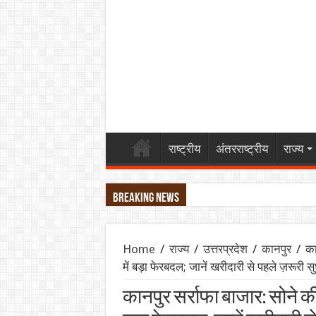
राष्ट्रीय
अंतरराष्ट्रीय
राज्य
Breaking News
महिंद्रा ने लॉन्च किया Scorpio-N का नया अवता
Home
/
राज्य
/
उत्तरप्रदेश
/
कानपुर
/
का
एथेनॉल नीति पर बने फर्जी और डीपफेक वीडियो हटाए
में बड़ा फेरबदल; जानें खरीदारी से पहले ज़रूरी स
गंगा पुल पर नॉन-इंटरलॉकिंग कार्य: दिल्ली-पटना-हाव
कानपुर सर्राफा बाजार: सोने की 
JPSC-JSSC प्रदर्शन: सोनम वांगचुक से वीडियो कॉल