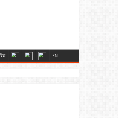
विध
EN
्स
 को मिली बड़ी राहत
ारी रहेगा”