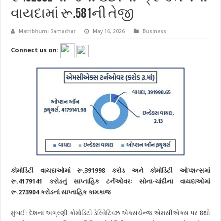
વાયદામાં રૂ.581ની તેજી
Matribhumi Samachar
May 16, 2026
Business
Connect us on:
કોમોડિટી વાયદાઓમાં
રૂ.
391998
કરોડ અને કોમોડિટી ઓપ્શન્સમાં
રૂ.
4179141
કરોડનું સાપ્તાહિક ટર્નઓવરઃ
સોના-ચાંદીના વાયદાઓમાં
રૂ.
273904
કરોડનાં સાપ્તાહિક કામકાજ
મુંબઈઃ દેશના અગ્રણી કોમોડિટી ડેરિવેટિવ્ઝ એક્સચેન્જ એમસીએક્સ પર 8થી