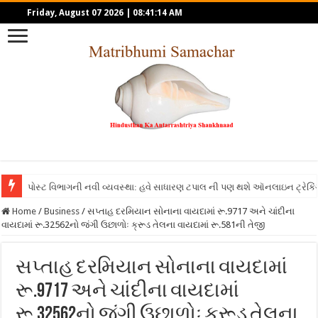
Friday, August 07 2026
|
08:41:14 AM
પોસ્ટ વિભાગની નવી વ્યવસ્થા: હવે સાધારણ ટપાલ ની પણ થશે ઑનલાઇન ટ્રેકિં
Home
/
Business
/
સપ્તાહ દરમિયાન સોનાના વાયદામાં રૂ.9717 અને ચાંદીના
વાયદામાં રૂ.32562નો જંગી ઉછાળોઃ ક્રૂડ તેલના વાયદામાં રૂ.581ની તેજી
સપ્તાહ દરમિયાન સોનાના વાયદામાં
રૂ.9717 અને ચાંદીના વાયદામાં
રૂ.32562નો જંગી ઉછાળોઃ ક્રૂડ તેલના