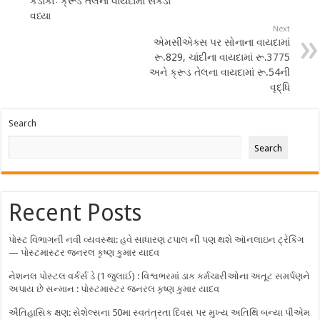
કડાકોઃ ક્રૂડ તેલના વાયદામાં સેંકડા
વધ્યા
Next
એમસીએક્સ પર સોનાના વાયદામાં
રૂ.829, ચાંદીના વાયદામાં રૂ.3775
અને ક્રૂડ તેલના વાયદામાં રૂ.54ની
વૃદ્ધિ
Search
Search
Recent Posts
પોસ્ટ વિભાગની નવી વ્યવસ્થા: હવે સાધારણ ટપાલ ની પણ થશે ઑનલાઇન ટ્રેકિંગ
— પોસ્ટમાસ્ટર જનરલ કૃષ્ણ કુમાર યાદવ
નેશનલ પોસ્ટલ વર્કર્સ ડે (1 જુલાઈ) : વિશ્વભરમાં ડાક કર્મચારીઓના અતૂટ સમર્પણને
અપાય છે સન્માન : પોસ્ટમાસ્ટર જનરલ કૃષ્ણ કુમાર યાદવ
ઐતિહાસિક ક્ષણ: સેશેલ્સના 50મા સ્વતંત્રતા દિવસ પર મુખ્ય અતિથિ બન્યા પીએમ