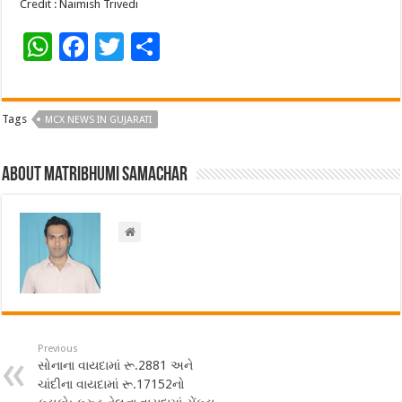
Credit : Naimish Trivedi
W
F
T
S
h
ac
wi
h
at
e
tt
ar
Tags
MCX NEWS IN GUJARATI
sA
b
er
e
p
o
About Matribhumi Samachar
p
o
k
Previous
સોનાના વાયદામાં રૂ.2881 અને
ચાંદીના વાયદામાં રૂ.17152નો