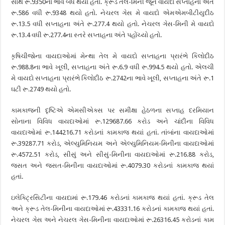
સાથે રૂ.9350ના ભાવે બંધ થયો હતો. ક્રૂડ તેલ-મિની જૂન વાયદો સપ્તાહના અંતે
રૂ.586 વધી રૂ.9348 થયો હતો. નેચરલ ગેસ મે વાયદો એમએમબીટીયુદીઠ
રૂ.13.5 વધી સપ્તાહના અંતે રૂ.277.4 થયો હતો. નેચરલ ગેસ-મિની મે વાયદો
રૂ.13.4 વધી રૂ.277.4ના સ્તરે સપ્તાહના અંતે પહોંચ્યો હતો.
કૃષિચીજોના વાયદાઓમાં મેન્થા તેલ મે વાયદો સપ્તાહના પ્રારંભે કિલોદીઠ
રૂ.988.8ના ભાવે ખૂલી, સપ્તાહના અંતે રૂ.6.9 વધી રૂ.994.5 થયો હતો. એલચી
મે વાયદો સપ્તાહના પ્રારંભે કિલોદીઠ રૂ.2742ના ભાવે ખૂલી, સપ્તાહના અંતે રૂ.1
ઘટી રૂ.2749 થયો હતો.
કામકાજની દૃષ્ટિએ એમસીએક્સ પર સમીક્ષા હેઠળના સપ્તાહ દરમિયાન
સોનાના વિવિધ વાયદાઓમાં રૂ.129687.66 કરોડ અને ચાંદીના વિવિધ
વાયદાઓમાં રૂ.144216.71 કરોડનાં કામકાજ થયાં હતાં. તાંબાંના વાયદાઓમાં
રૂ.39287.71 કરોડ, એલ્યુમિનિયમ અને એલ્યુમિનિયમ-મિનીના વાયદાઓમાં
રૂ.4572.51 કરોડ, સીસું અને સીસું-મિનીના વાયદાઓમાં રૂ.216.88 કરોડ,
જસત અને જસત-મિનીના વાયદાઓમાં રૂ.4079.30 કરોડનાં કામકાજ થયાં
હતાં.
ઇલેક્ટ્રિસિટીના વાયદામાં રૂ.179.46 કરોડનાં કામકાજ થયાં હતાં. ક્રૂડ તેલ
અને ક્રૂડ તેલ-મિનીના વાયદાઓમાં રૂ.43331.16 કરોડનાં કામકાજ થયાં હતાં.
નેચરલ ગેસ અને નેચરલ ગેસ-મિનીના વાયદાઓમાં રૂ.26316.45 કરોડનાં કામ