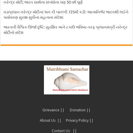
નરેન્દ્ર મોદી; ભારત સાથેના સંબંધોના પણ 50 વર્ષ પૂર્ણ
વડાપ્રધાન નરેન્દ્ર મોદીના ‘મન કી બાત’ની 135મી કડી: આત્મનિર્ભર ભારતથી લઈને
પર્યાવરણ સુરક્ષા સુધીના મહત્વના સંદેશા
ભારતની વૈશ્વિક ઊર્જા દૃષ્ટિ: સુરક્ષિત અને ટકાઉ ભવિષ્ય તરફ પ્રધાનમંત્રી નરેન્દ્ર
મોદીનો સંદેશ
Grievance ||
Donation ||
About Us ||
Privacy Policy ||
Contact Us ||