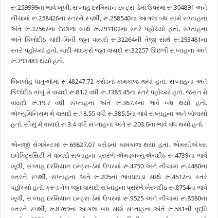
રૂ.259999ના ભાવે ખૂલી, સપ્તાહ દરમિયાન ઇન્ટ્રા-ડેમાં ઉપરમાં રૂ.304891 અને
નીચામાં રૂ.258426ના સ્તરને સ્પર્શી, રૂ.258540ના આગલા બંધ સામે સપ્તાહના
અંતે રૂ.32562ના ઉછાળા સાથે રૂ.291102ના સ્તરે પહોંચ્યો હતો. સપ્તાહના
અંતે કિલોદીઠ ચાંદી-મિની જૂન વાયદો રૂ.32264ની તેજી સાથે રૂ.293481ના
સ્તરે પહોંચ્યો હતો. ચાંદી-માઇક્રો જૂન વાયદો રૂ.32257 ઊછળી સપ્તાહના અંતે
રૂ.293483 થયો હતો.
બિનલોહ ધાતુઓમાં રૂ.48247.72 કરોડનાં કામકાજ થયાં હતાં. સપ્તાહના અંતે
કિલોદીઠ તાંબું મે વાયદો રૂ.81.2 વધી રૂ.1385.45ના સ્તરે પહોંચ્યો હતો. જસત મે
વાયદો રૂ.19.7 વધી સપ્તાહના અંતે રૂ.367.4ના ભાવે બંધ થયો હતો.
એલ્યુમિનિયમ મે વાયદો રૂ.18.55 વધી રૂ.385.5ના ભાવે સપ્તાહના અંતે બોલાયો
હતો. સીસું મે વાયદો રૂ.3.4 વધી સપ્તાહના અંતે રૂ.203.6ના ભાવે બંધ થયો હતો.
એનર્જી સેગમેન્ટમાં રૂ.69827.07 કરોડનાં કામકાજ થયાં હતાં. એમસીએક્સ
ઇલેક્ટ્રિસિટી મે વાયદો સપ્તાહના પ્રારંભે એમડબલ્યુએચદીઠ રૂ.4739ના ભાવે
ખૂલી, સપ્તાહ દરમિયાન ઇન્ટ્રા-ડેમાં ઉપરમાં રૂ.4750 અને નીચામાં રૂ.4480ના
સ્તરને સ્પર્શી, સપ્તાહના અંતે રૂ.205ના ભાવઘટાડા સાથે રૂ.4512ના સ્તરે
પહોંચ્યો હતો. ક્રૂડ તેલ જૂન વાયદો સપ્તાહના પ્રારંભે બેરલદીઠ રૂ.8754ના ભાવે
ખૂલી, સપ્તાહ દરમિયાન ઇન્ટ્રા-ડેમાં ઉપરમાં રૂ.9525 અને નીચામાં રૂ.8580ના
સ્તરને સ્પર્શી, રૂ.8769ના આગલા બંધ સામે સપ્તાહના અંતે રૂ.581ની વૃદ્ધિ