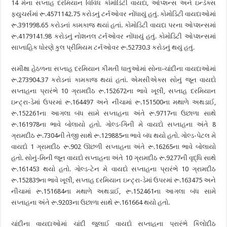
14 મેના સપ્તાહ દરમિયાન વિવિધ કોમોડિટી વાયદા, ઓપ્શન્સ અને ઇન્ડેક્સ
ફ્યુચર્સમાં રૂ.4571142.75 કરોડનું ટર્નઓવર નોંધાયું હતું. કોમોડિટી વાયદાઓમાં
રૂ.391998.65 કરોડનાં કામકાજ થયાં હતાં. કોમોડિટી વાયદા પરના ઓપ્શન્સમાં
રૂ.4179141.98 કરોડનું નોશનલ ટર્નઓવર નોંધાયું હતું. કોમોડિટી ઓપ્શન્સમાં
સાપ્તાહિક ધોરણે કુલ પ્રીમિયમ ટર્નઓવર રૂ.52730.3 કરોડનું થયું હતું.
સમીક્ષા હેઠળના સપ્તાહ દરમિયાન કીમતી ધાતુઓમાં સોના-ચાંદીના વાયદાઓમાં
રૂ.273904.37 કરોડનાં કામકાજ થયાં હતાં. એમસીએક્સ સોનું જૂન વાયદો
સપ્તાહના પ્રારંભે 10 ગ્રામદીઠ રૂ.152672ના ભાવે ખૂલી, સપ્તાહ દરમિયાન
ઇન્ટ્રા-ડેમાં ઉપરમાં રૂ.164497 અને નીચામાં રૂ.151500ના મથાળે અથડાઈ,
રૂ.152261ના આગલા બંધ સામે સપ્તાહના અંતે રૂ.9717ના ઉછાળા સાથે
રૂ.161978ના ભાવે બોલાયો હતો. ગોલ્ડ-ગિની મે વાયદો સપ્તાહના અંતે 8
ગ્રામદીઠ રૂ.7304ની તેજી સાથે રૂ.129885ના ભાવે બંધ થયો હતો. ગોલ્ડ-પેટલ મે
વાયદો 1 ગ્રામદીઠ રૂ.902 ઊછળી સપ્તાહના અંતે રૂ.16265ના ભાવે બોલાયો
હતો. સોનું-મિની જૂન વાયદો સપ્તાહના અંતે 10 ગ્રામદીઠ રૂ.9277ની વૃદ્ધિ સાથે
રૂ.161453 થયો હતો. ગોલ્ડ-ટેન મે વાયદો સપ્તાહના પ્રારંભે 10 ગ્રામદીઠ
રૂ.152839ના ભાવે ખૂલી, સપ્તાહ દરમિયાન ઇન્ટ્રા-ડેમાં ઉપરમાં રૂ.163475 અને
નીચામાં રૂ.151684ના મથાળે અથડાઈ, રૂ.152461ના આગલા બંધ સામે
સપ્તાહના અંતે રૂ.9203ના ઉછાળા સાથે રૂ.161664 થયો હતો.
ચાંદીના વાયદાઓમાં ચાંદી જુલાઈ વાયદો સપ્તાહના પ્રારંભે કિલોદીઠ