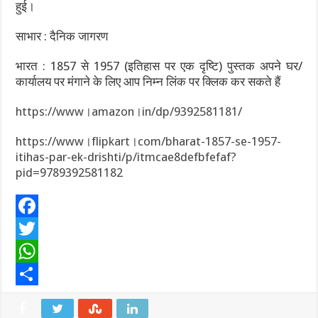
हुई।
साभार : दैनिक जागरण
भारत : 1857 से 1957 (इतिहास पर एक दृष्टि) पुस्तक अपने घर/
कार्यालय पर मंगाने के लिए आप निम्न लिंक पर क्लिक कर सकते हैं
https://www।amazon।in/dp/9392581181/
https://www।flipkart।com/bharat-1857-se-1957-
itihas-par-ek-drishti/p/itmcae8defbfefaf?
pid=9789392581182
F
a
T
c
w
W
e
i
h
S