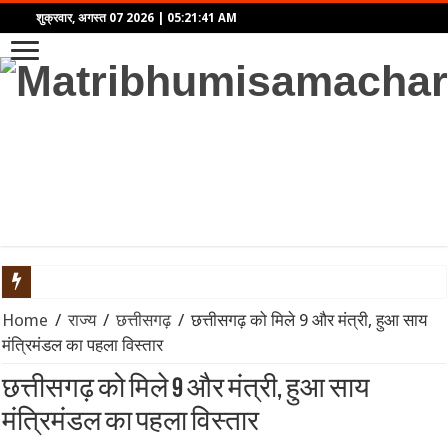
शुक्रवार, अगस्त 07 2026
|
05:21:41 AM
‘आवारापन 2’ का टीज़र रिलीज़: इमरान हाशमी फिर दिखेंगे ‘शिवम पंडित’ 
Home
/
राज्य
/
छत्तीसगढ़
/
छत्तीसगढ़ को मिले 9 और मंत्री, हुआ साय
मंत्रिमंडल का पहला विस्तार
बॉम्बे हाईकोर्ट से तरुण तेजपाल को बड़ा झटका: यौन उत्पीड़न मामले में बरी
छत्तीसगढ़ को मिले 9 और मंत्री, हुआ साय
Velo की नई ग्लोबल रिसर्च में सामने आया सेल्फ-एक्सप्रेशन का रिपल इफेक्ट
मंत्रिमंडल का पहला विस्तार
महिंद्रा ने लॉन्च किया Scorpio-N का नया अवतार: पैनोरमिक सनरूफ और 5