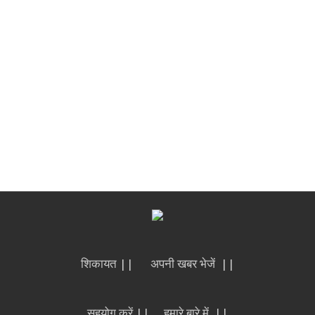
शिकायत ||
अपनी खबर भेजें ||
सहयोग करें ||
हमारे बारे में ||