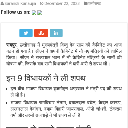
Saransh Kanaujia
December 22, 2023
छत्तीसगढ़
एथेनॉल नीति पर बने फर्जी और डीपफेक वीडियो हटाएं: बॉम्बे हाईकोर्ट का सो
Follow us on:
गंगा पुल पर नॉन-इंटरलॉकिंग कार्य: दिल्ली-पटना-हावड़ा रूट की 845 ट्रेनें प
JPSC-JSSC प्रदर्शन: सोनम वांगचुक से वीडियो कॉल पर बात के बाद देवेंद्र
रायपुर.
छत्तीसगढ़ में मुख्यमंत्री विष्णु देव साय की कैबिनेट का आज
पाकिस्तान में सियासी भूचाल: शहबाज सरकार संकट में, 21 साल के सबसे बड़े 
गठन हो गया है। सीएम ने अपनी कैबिनेट में नौ नए मंत्रियों को शामिल
‘गजनी’ और ‘लगान’ फेम अभिनेता प्रदीप रावत का 74 की उम्र में निधन, कैं
किया। सीएम ने राज्यपाल भवन में नौ कैबिनेट मंत्रियों के नामों की
घोषणा की, जिसके बाद सभी विधायकों ने बारी-बारी से शपथ ली।
झारखंड में JPSC-JSSC धांधली पर उग्र हुआ छात्र आंदोलन: छात्र नेता 
इन 9 विधायकों ने ली शपथ
इस बीच भाजपा विधायक बृजमोहन अग्रवाल ने मंत्री पद की शपथ
ले ली है।
भाजपा विधायक रामविचार नेताम, दयालदास बघेल, केदार कश्यप,
लखनलाल देवांगन, श्याम बिहारी जायसवाल, ओपी चौधरी, टंकराम
वर्मा और लक्ष्मी राजवाड़े ने भी शपथ ले ली है।