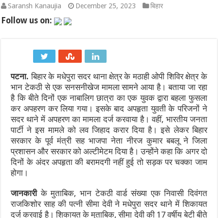
Saransh Kanaujia
December 25, 2023
बिहार
भारत-चीन सीमा वार्ता 2026: LAC पर शांति और कूटनीतिक संवाद का नय
Follow us on:
कच्चे तेल की चमक और डॉलर के दबाव के बीच मैदान में उतरा RBI: जानिए रुपय
IND vs SL 2026: श्रीलंका दौरे पर भारत को बड़ा झटका! अभ्यास मैच से बा
पटना.
बिहार के मधेपुरा सदर थाना क्षेत्र के मठाही ओपी शिविर क्षेत्र के
IND vs SL Test Series 2026: मुथैया मुरलीधरन का ‘800’ का तिलस्म और
भान टेकठी से एक सनसनीखेज मामला सामने आया है। बताया जा रहा
600वां टेस्ट: भारतीय क्रिकेट का ऐतिहासिक पड़ाव, गाले में रचेगा नया इति
है कि बीते दिनों एक नाबालिग छात्रा का एक युवक द्वारा बहला फुसला
कर अपहरण कर लिया गया। इसके बाद अपहृता युवती के परिजनों ने
WTC Final Race 2025-27: भारत बनाम श्रीलंका टेस्ट सीरीज क्यों है टी
सदर थाने में अपहरण का मामला दर्ज करवाया है। वहीं, भारतीय जनता
पार्टी ने इस मामले को लव जिहाद करार दिया है। इसे लेकर बिहार
सरकार के पूर्व मंत्री सह भाजपा नेता नीरज कुमार बबलू ने जिला
प्रशासन और सरकार को अल्टीमेटम दिया है। उन्होंने कहा कि अगर दो
दिनों के अंदर अपहृता की बरामदगी नहीं हुई तो सड़क पर चक्का जाम
होगा।
जानकारी
के मुताबिक, भान टेकठी वार्ड संख्या एक निवासी दिवंगत
राजकिशोर साह की पत्नी सीमा देवी ने मधेपुरा सदर थाने में शिकायत
दर्ज करवाई है। शिकायत के मुताबिक, सीमा देवी की 17 वर्षीय बेटी बीते