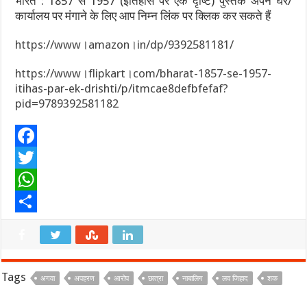
भारत : 1857 से 1957 (इतिहास पर एक दृष्टि) पुस्तक अपने घर/
कार्यालय पर मंगाने के लिए आप निम्न लिंक पर क्लिक कर सकते हैं
https://www।amazon।in/dp/9392581181/
https://www।flipkart।com/bharat-1857-se-1957-
itihas-par-ek-drishti/p/itmcae8defbfefaf?
pid=9789392581182
F
a
T
c
w
W
e
i
h
S
b
t
a
h
o
t
t
a
Tags
अगवा
अपहरण
आरोप
छात्रा
नाबालिग
लव जिहाद
शक
o
e
s
r