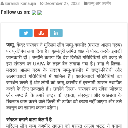
Saransh Kanaujia
December 27, 2023
जम्मू और कश्मीर
‘लोकल से ग्लोबल’ का महासंगम: भारत मंडपम में 12 से 15 अगस्त तक सजेग
Follow us on:
श्रीकृष्ण जन्मभूमि पर 9 अगस्त की प्रस्तावित कारसेवा को लेकर मथुरा में 
भारत के विदेशी मुद्रा भंडार में $10.5 अरब की ऐतिहासिक उछाल: $692.8
जम्मू.
केंद्र सरकार ने मुस्लिम लीग जम्मू-कश्मीर (मसरत आलम ग्रुप)
Tata Motors Sales July 2026: टाटा मोटर्स की घरेलू और EV बिक्री में ऐत
पर प्रतिबंध लगा दिया है। गृहमंत्री अमित शाह ने पोस्ट करके इसकी
भारत भाग्य विधाता OTT रिलीज: जानें कब और कहाँ देखें कंगना रनौत की
जानकारी दी। उन्होंने बताया कि देश विरोधी गतिविधियों की वजह से
इस संगठन पर UAPA के तहत बैन लगाया गया है। शाह ने लिखा-
छत्तीसगढ़ धर्म स्वातंत्र्य अधिनियम 2026: जानिए नए कानून के कड़े नियम,
मसरत आलम ग्रुप के सदस्य जम्मू-कश्मीर में राष्ट्र-विरोधी और
अलगाववादी गतिविधियों में शामिल हैं। आतंकवादी गतिविधियों का
समर्थन करते हैं और लोगों को जम्मू-कश्मीर में इस्लामी शासन स्थापित
करने के लिए उकसाते हैं। उन्होंने लिखा- सरकार का संदेश जोरदार
और स्पष्ट है कि हमारे राष्ट्र की एकता, संप्रभुता और अखंडता के
खिलाफ काम करने वाले किसी भी व्यक्ति को बख्शा नहीं जाएगा और उसे
कानून का सामना करना पड़ेगा।
संगठन बनाने वाला जेल में है
मुस्लिम लीग जम्मू कश्मीर संगठन को मसरत आलम भट्ट ने बनाया