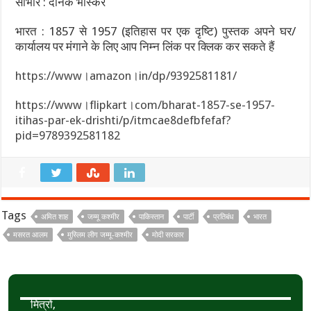
साभार : दैनिक भास्कर
भारत : 1857 से 1957 (इतिहास पर एक दृष्टि) पुस्तक अपने घर/
कार्यालय पर मंगाने के लिए आप निम्न लिंक पर क्लिक कर सकते हैं
https://www।amazon।in/dp/9392581181/
https://www।flipkart।com/bharat-1857-se-1957-
itihas-par-ek-drishti/p/itmcae8defbfefaf?
pid=9789392581182
Tags
अमित शाह
जम्मू कश्मीर
पाकिस्तान
पार्टी
प्रतिबंध
भारत
मसरत आलम
मुस्लिम लीग जम्मू-कश्मीर
मोदी सरकार
मित्रों,