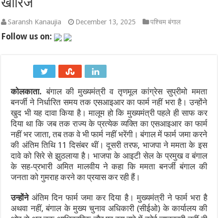
खारिज
एथेनॉल नीति पर बने फर्जी और डीपफेक वीडियो हटाएं: बॉम्बे हाईकोर्ट का सो
Saransh Kanaujia
December 13, 2025
पश्चिम बंगाल
Follow us on:
गंगा पुल पर नॉन-इंटरलॉकिंग कार्य: दिल्ली-पटना-हावड़ा रूट की 845 ट्रेनें प
JPSC-JSSC प्रदर्शन: सोनम वांगचुक से वीडियो कॉल पर बात के बाद देवेंद्र
पाकिस्तान में सियासी भूचाल: शहबाज सरकार संकट में, 21 साल के सबसे बड़े 
कोलकाता.
बंगाल की मुख्यमंत्री व तृणमूल कांग्रेस सुप्रीमो ममता
‘गजनी’ और ‘लगान’ फेम अभिनेता प्रदीप रावत का 74 की उम्र में निधन, कैं
बनर्जी ने निर्धारित समय तक एसआइआर का फार्म नहीं भरा है। उन्होंने
खुद भी यह दावा किया है।
मालूम हो कि मुख्यमंत्री पहले ही साफ कर
झारखंड में JPSC-JSSC धांधली पर उग्र हुआ छात्र आंदोलन: छात्र नेता 
दिया था कि जब तक राज्य के प्रत्येक व्यक्ति का एसआइआर का फार्म
नहीं भर जाता, तब तक वे भी फार्म नहीं भरेंगी।
बंगाल में फार्म जमा करने
की अंतिम तिथि 11 दिसंबर थीं। दूसरी तरफ, भाजपा ने ममता के इस
दावे को सिरे से झुठलाया है। भाजपा के आइटी सेल के प्रमुख व बंगाल
के सह-प्रभारी अमित मालवीय ने कहा कि ममता बनर्जी बंगाल की
जनता को गुमराह करने का प्रयास कर रही हैं।
उन्होंने
अंतिम दिन फार्म जमा कर दिया है। मुख्यमंत्री ने फार्म भरा है
अथवा नहीं, बंगाल के मुख्य चुनाव अधिकारी (सीईओ) के कार्यालय की