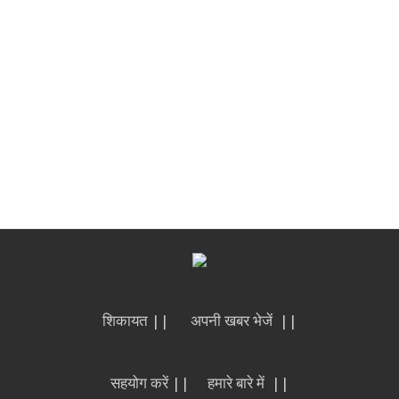
शिकायत ||
अपनी खबर भेजें ||
सहयोग करें ||
हमारे बारे में ||