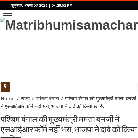
शुक्रवार, अगस्त 07 2026
|
04:20:52 PM
‘आवारापन 2’ का टीज़र रिलीज़: इमरान हाशमी फिर दिखेंगे ‘शिवम पंडित’ 
Home
/
राज्य
/
पश्चिम बंगाल
/
पश्चिम बंगाल की मुख्यमंत्री ममता बनर्जी
ने एसआईआर फॉर्म नहीं भरा, भाजपा ने दावे को किया खारिज
बॉम्बे हाईकोर्ट से तरुण तेजपाल को बड़ा झटका: यौन उत्पीड़न मामले में बरी
पश्चिम बंगाल की मुख्यमंत्री ममता बनर्जी ने
Velo की नई ग्लोबल रिसर्च में सामने आया सेल्फ-एक्सप्रेशन का रिपल इफेक्ट
एसआईआर फॉर्म नहीं भरा, भाजपा ने दावे को किया
महिंद्रा ने लॉन्च किया Scorpio-N का नया अवतार: पैनोरमिक सनरूफ और 5