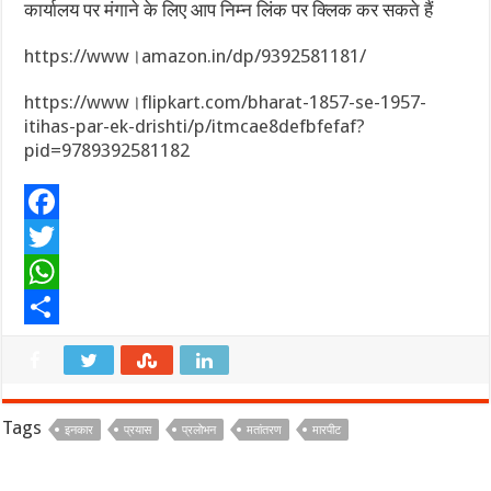
कार्यालय पर मंगाने के लिए आप निम्न लिंक पर क्लिक कर सकते हैं
https://www।amazon.in/dp/9392581181/
https://www।flipkart.com/bharat-1857-se-1957-
itihas-par-ek-drishti/p/itmcae8defbfefaf?
pid=9789392581182
F
a
T
c
w
W
e
i
h
S
b
t
a
h
o
t
t
a
Tags
इनकार
प्रयास
प्रलोभन
मतांतरण
मारपीट
o
e
s
r
k
r
A
e