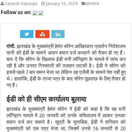
Saransh Kanaujia
January 16, 2024
झारखण्ड
कच्चे तेल की चमक और डॉलर के दबाव के बीच मैदान में उतरा RBI: जानिए रुपय
Follow us on:
IND vs SL 2026: श्रीलंका दौरे पर भारत को बड़ा झटका! अभ्यास मैच से बा
IND vs SL Test Series 2026: मुथैया मुरलीधरन का ‘800’ का तिलस्म और
रांची.
झारखंड के मुख्यमंत्री हेमंत सोरेन आखिरकार प्रवर्तन निदेशालय
600वां टेस्ट: भारतीय क्रिकेट का ऐतिहासिक पड़ाव, गाले में रचेगा नया इति
यानी की ईडी के सामने अपान बयान दर्ज करवाने को तैयार हो गए हैं।
WTC Final Race 2025-27: भारत बनाम श्रीलंका टेस्ट सीरीज क्यों है टी
बता दें कि सोरेन के खिलाफ ईडी मनी लॉन्ड्रिंग के मामले में जांच कर
रही है और उनपर गिरफ्तारी की तलवार लटकी है। ईडी ने सोरेन को
राष्ट्रीय हथकरघा दिवस 2026: पीएम मोदी ने की स्वदेशी अपनाने की अपील,
इससे पहले 7 बार समन भेजा था लेकिन वह एजेंसी के सामने पेश नहीं हुए
थे। हालांकि, ईडी के ताजा पत्र के बाद सोरेन पूछताछ के लिए तैयार हो
गए हैं।
ईडी को ही सीएम कार्यालय बुलाया
झारखंड के मुख्यमंत्री हेमंत सोरेन ने ईडी को कहा है कि वह मनी
लॉन्ड्रिंग मामले में 20 जनवरी को उनके सचिवालय में आकर उनका
बयान दर्ज कर सकते है। सूत्रों के मुताबिक, ईडी ने शनिवार को
मुख्यमंत्री को एक पत्र भेजा था, जिसमें उनसे 16 जनवरी से 20