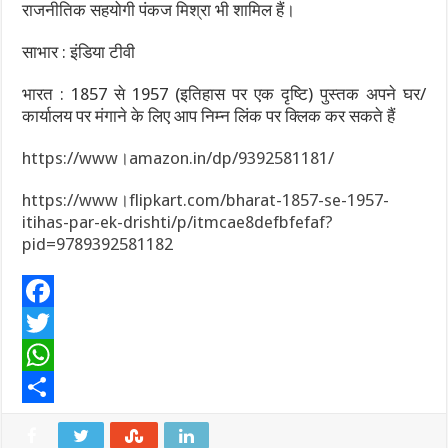
राजनीतिक सहयोगी पंकज मिश्रा भी शामिल हैं।
साभार : इंडिया टीवी
भारत : 1857 से 1957 (इतिहास पर एक दृष्टि) पुस्तक अपने घर/
कार्यालय पर मंगाने के लिए आप निम्न लिंक पर क्लिक कर सकते हैं
https://www।amazon.in/dp/9392581181/
https://www।flipkart.com/bharat-1857-se-1957-
itihas-par-ek-drishti/p/itmcae8defbfefaf?
pid=9789392581182
F
a
T
c
w
W
e
i
h
S