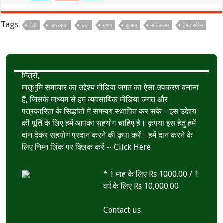
b
t
a
h
o
t
t
a
Tags
ईडी
झारखण्ड
दर्ज
बयान
बुलाया
सचिवालय
हेमंत सोरेन
o
e
s
r
k
r
A
e
p
मित्रों,
p
मातृभूमि समाचार का उद्देश्य मीडिया जगत का ऐसा उपकरण बनाना
है, जिसके माध्यम से हम व्यवसायिक मीडिया जगत और
पत्रकारिता के सिद्धांतों में समन्वय स्थापित कर सकें। इस उद्देश्य
की पूर्ति के लिए हमें आपका सहयोग चाहिए है। कृपया इस हेतु हमें
दान देकर सहयोग प्रदान करने की कृपा करें। हमें दान करने के
लिए निम्न लिंक पर क्लिक करें --
Click Here
* 1 माह के लिए Rs 1000.00 / 1
वर्ष के लिए Rs 10,000.00
Contact us