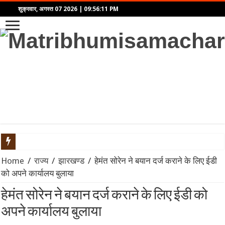
शुक्रवार, अगस्त 07 2026
|
09:56:11 PM
SGB 2020-21 Series-XI: समय से पहले भुनाने (Premature Redemption)
Home
/
राज्य
/
झारखण्ड
/
हेमंत सोरेन ने बयान दर्ज कराने के लिए ईडी
को अपने कार्यालय बुलाया
प्रहार: द उज्ज्वल निकम स्टोरी – कसाब केस से लेकर कोर्टरूम ड्रामे तक,
हेमंत सोरेन ने बयान दर्ज कराने के लिए ईडी को
भारत का Model BIT: विदेशी निवेश सुरक्षा और नीतिगत स्वायत्तता के बीच
अपने कार्यालय बुलाया
भारत-चीन सीमा वार्ता 2026: LAC पर शांति और कूटनीतिक संवाद का नय