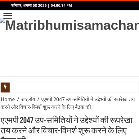
शनिवार, अगस्त 08 2026
|
04:00:14 PM
भारत सरकार का Meta पर बड़ा एक्शन: डीपफेक और प्रोपेगैंडा रोकने के लिए
Home
/
राष्ट्रीय
/
एएमपी 2047 उप-समितियों ने उद्देश्यों की रूपरेखा तय
करने और विचार-विमर्श शुरू करने के लिए बैठक की
दिल्ली कैबिनेट का बड़ा फैसला: ‘दिल्ली प्राइवेट यूनिवर्सिटीज बिल 2026’ क
एएमपी 2047 उप-समितियों ने उद्देश्यों की रूपरेखा
प्रयागराज में अबान अहमद के अंतिम संस्कार को लेकर सुरक्षा अलर्ट, कसारी-
तय करने और विचार-विमर्श शुरू करने के लिए
Spider-Man: Brand New Day का बॉक्स ऑफिस पर तूफान: दुनियाभर में $1 