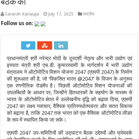
बैठक की
‘लोकल से ग्लोबल’ का महासंगम: भारत मंडपम में 12 से 15 अगस्त तक सजेग
Saransh Kanaujia
July 17, 2025
राष्ट्रीय
Follow us on:
श्रीकृष्ण जन्मभूमि पर 9 अगस्त की प्रस्तावित कारसेवा को लेकर मथुरा में 
भारत के विदेशी मुद्रा भंडार में $10.5 अरब की ऐतिहासिक उछाल: $692.8
Tata Motors Sales July 2026: टाटा मोटर्स की घरेलू और EV बिक्री में ऐत
प्रधानमंत्री श्री नरेन्द्र मोदी के दूरदर्शी नेतृत्व और भारी उद्योग एवं
भारत भाग्य विधाता OTT रिलीज: जानें कब और कहाँ देखें कंगना रनौत की
इस्पात मंत्री श्री एच.डी. कुमारस्वामी के मार्गदर्शन में भारी उद्योग
मंत्रालय ने ऑटोमोटिव मिशन योजना 2047 (एएमपी 2047) के निर्माण
छत्तीसगढ़ धर्म स्वातंत्र्य अधिनियम 2026: जानिए नए कानून के कड़े नियम,
की शुरूआत की है, जो ‘विकसित भारत @2047’ के विजन के अनुरूप
एक रणनीतिक रोडमैप है। पिछली ऑटोमोटिव मिशन योजनाओं की
उपलब्धियों के आधार पर, जिन्होंने हितधारकों के सहयोग के माध्यम से
भारत के ऑटोमोटिव क्षेत्र में उल्लेखनीय वृद्धि को बढ़ावा दिया, एएमपी
2047 का लक्ष्य नवाचार, वैश्विक प्रतिस्पर्धात्मकता और सतत विकास
को बढ़ाना है, ताकि 2047 तक भारत को एक वैश्विक ऑटोमोटिव लीडर
के रूप में स्थापित किया जा सके।
एएमपी 2047 उप-समितियों की उद्घाटन बैठक उद्देश्यों और फ्रेमवर्क