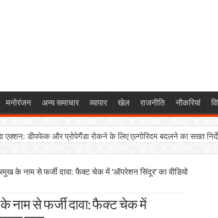
मनोरंजन
अन्य समाचार
व्यापार
खेल
राजनीति
नौकरियां
वि
एक्शन: डीपफेक और प्रोपेगैंडा रोकने के लिए एल्गोरिदम बदलने का सख्त निर्द
: ‘दिल्ली प्राइवेट यूनिवर्सिटीज बिल 2026’ को हरी झंडी, स्थानीय छात्रों को
मुख के नाम से फर्जी दावा: फैक्ट चेक में ‘ऑपरेशन सिंदूर’ का वीडियो
ंतिम संस्कार को लेकर सुरक्षा अलर्ट, कसारी-मसारी कब्रिस्तान में भारी पुलि
का बॉक्स ऑफिस पर तूफान: दुनियाभर में $1 Billion पार, भारत में तोड़ रह
 नाम से फर्जी दावा: फैक्ट चेक में
म: भारत मंडपम में 12 से 15 अगस्त तक सजेगा ‘भारतीय व्यापार महोत्सव 202