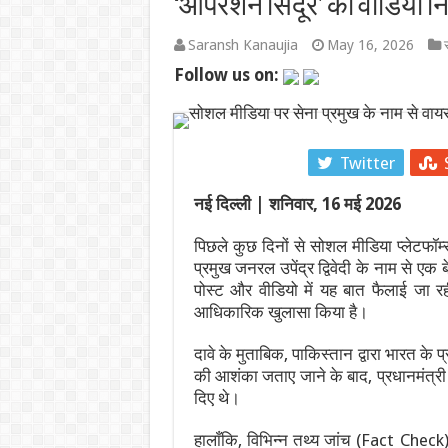
‘ऑपरेशन सिंदूर’ का वीडियो न
श्रीकृष्ण जन्मभूमि पर 9 अगस्
Saransh Kanaujia
May 16, 2026
र
Follow us on:
भारत के विदेशी मुद्रा भंडा
Tata Motors Sales July 2026
भारत भाग्य विधाता OTT रिली
Facebook
Twitter
छत्तीसगढ़ धर्म स्वातंत्र्य अ
नई दिल्ली | शनिवार, 16 मई 2026
पिछले कुछ दिनों से सोशल मीडिया प्लेटफॉर्म
प्रमुख जनरल उपेंद्र द्विवेदी के नाम से
पोस्ट और वीडियो में यह बात फैलाई जा रह
आधिकारिक खुलासा किया है।
दावे के मुताबिक, पाकिस्तान द्वारा भारत के प
की आशंका जताए जाने के बाद, प्रधानमंत्री न
दिए थे।
हालाँकि, विभिन्न तथ्य जांच (Fact Check) एज