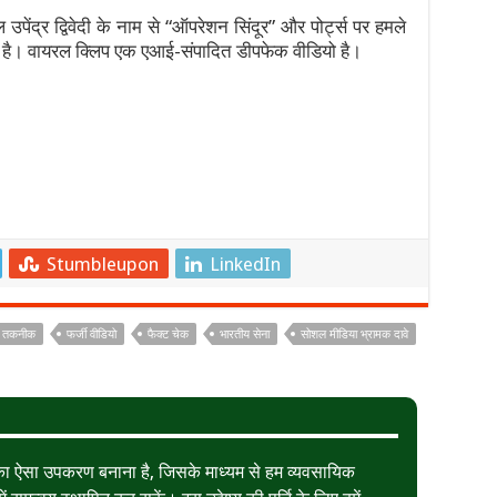
ंद्र द्विवेदी के नाम से “ऑपरेशन सिंदूर” और पोर्ट्स पर हमले
है। वायरल क्लिप एक एआई-संपादित डीपफेक वीडियो है।
Stumbleupon
LinkedIn
 तकनीक
फर्जी वीडियो
फैक्ट चेक
भारतीय सेना
सोशल मीडिया भ्रामक दावे
त का ऐसा उपकरण बनाना है, जिसके माध्यम से हम व्यवसायिक