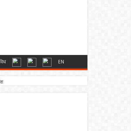
विध
EN
ेश
 मिलेगा 25% आरक्षण
स बल तैनात
ी रिकॉर्ड्स
6’