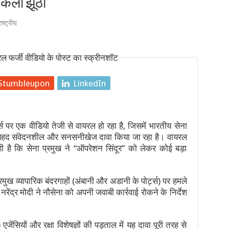
िकला झूठा
त की प्रस्तावित कारसेवा को लेकर मथुरा में हाई अलर्ट, CRPF और Cobra कमांड
ाष्ट्रीय
र में $10.5 अरब की ऐतिहासिक उछाल: $692.866 अरब डॉलर के नए शिखर पर पहु
: टाटा मोटर्स की घरेलू और EV बिक्री में ऐतिहासिक उछाल, जानें पूरी रिपोर
ज: जानें कब और कहाँ देखें कंगना रनौत की 26/11 पर आधारित यह फिल्म
Stumbleupon
LinkedIn
धिनियम 2026: जानिए नए कानून के कड़े नियम, सजा और प्रक्रिया
्स पर एक वीडियो तेजी से वायरल हो रहा है, जिसमें भारतीय सेना
 एक बेहद संवेदनशील और सनसनीखेज दावा किया जा रहा है। वायरल
ी है कि सेना प्रमुख ने “ऑपरेशन सिंदूर” को लेकर कोई बड़ा
्रमुख व्यापारिक बंदरगाहों (अंबानी और अडानी के पोर्ट्स) पर हमले
रेंद्र मोदी ने नौसेना को अपनी जवाबी कार्रवाई रोकने के निर्देश
ेंसियों और रक्षा विशेषज्ञों की पड़ताल में यह दावा पूरी तरह से