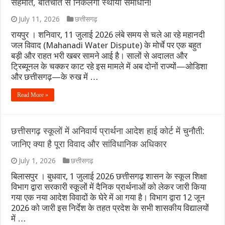
सहमति, बातचीत से निकलेगा स्थायी समाधान!
एथेनॉल नीति पर बने फर्जी और डीपफेक वीडियो हटाएं: बॉम्बे हाईकोर्ट का सो
July 11, 2026
छत्तीसगढ़
रायपुर । शनिवार, 11 जुलाई 2026 लंबे समय से चले आ रहे महानदी
गंगा पुल पर नॉन-इंटरलॉकिंग कार्य: दिल्ली-पटना-हावड़ा रूट की 845 ट्रेनें प
जल विवाद (Mahanadi Water Dispute) के मोर्चे पर एक बहुत
बड़ी और राहत भरी खबर सामने आई है। सालों से अदालत और
JPSC-JSSC प्रदर्शन: सोनम वांगचुक से वीडियो कॉल पर बात के बाद देवेंद्र
ट्रिब्यूनल के चक्कर काट रहे इस मामले में अब दोनों राज्यों—ओडिशा
और छत्तीसगढ़—के रुख में …
पाकिस्तान में सियासी भूचाल: शहबाज सरकार संकट में, 21 साल के सबसे बड़े 
Read More »
‘गजनी’ और ‘लगान’ फेम अभिनेता प्रदीप रावत का 74 की उम्र में निधन, कैं
झारखंड में JPSC-JSSC धांधली पर उग्र हुआ छात्र आंदोलन: छात्र नेता 
छत्तीसगढ़ स्कूलों में अनिवार्य प्रार्थना आदेश हाई कोर्ट में चुनौती:
जानिए क्या है पूरा विवाद और सांविधानिक अधिकार
July 1, 2026
छत्तीसगढ़
बिलासपुर । बुधवार, 1 जुलाई 2026 छत्तीसगढ़ शासन के स्कूल शिक्षा
विभाग द्वारा सरकारी स्कूलों में दैनिक प्रार्थनाओं को लेकर जारी किया
गया एक नया आदेश विवादों के घेरे में आ गया है। विभाग द्वारा 12 जून
2026 को जारी इस निर्देश के तहत प्रदेश के सभी शासकीय विद्यालयों
में …