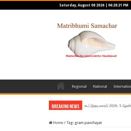
Saturday, August 08 2026
|
06:28:21 PM
Regional
National
Internatio
கூட்டுறவு வாரம் 2026: 5 ஆண
Breaking News
Home
/
Tag:
gram panchayat