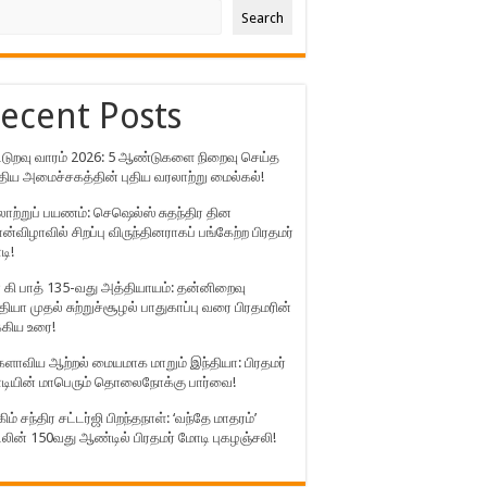
Search
ecent Posts
்டுறவு வாரம் 2026: 5 ஆண்டுகளை நிறைவு செய்த
திய அமைச்சகத்தின் புதிய வரலாற்று மைல்கல்!
ாற்றுப் பயணம்: செஷெல்ஸ் சுதந்திர தின
்விழாவில் சிறப்பு விருந்தினராகப் பங்கேற்ற பிரதமர்
டி!
 கி பாத் 135-வது அத்தியாயம்: தன்னிறைவு
தியா முதல் சுற்றுச்சூழல் பாதுகாப்பு வரை பிரதமரின்
்கிய உரை!
ளாவிய ஆற்றல் மையமாக மாறும் இந்தியா: பிரதமர்
டியின் மாபெரும் தொலைநோக்கு பார்வை!
கிம் சந்திர சட்டர்ஜி பிறந்தநாள்: ‘வந்தே மாதரம்’
லின் 150வது ஆண்டில் பிரதமர் மோடி புகழஞ்சலி!