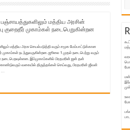
் பஞ்சாயத்துகளிலும் மத்திய அரசின்
R
றப்பு குறைதீர் முகாம்கள் நடைபெறுகின்றன
கூட
ளிலும் மத்திய அரசு செயல்படுத்தி வரும் சமூக மேம்பாட்டுக்கான
மத்
றைதீர் முகாம்கள் நடந்துவருகின்றன. ஜூலை 1 முதல் நடைபெற்று வரும்
வரல
வரை நடைபெறவுள்ளன. இம்முகாம்களில் பிரதமரின் ஜன் தன்
பொன
கொண்டுவரும் வகையில் திருத்தங்கள் செய்வது, பிரதமரின் ஜீவன்
மோ
், …
மன்
இந்
முக
உலக
மோ
பங்
பாட