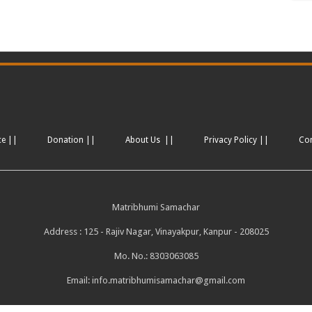
ce ||
Donation ||
About Us ||
Privacy Policy ||
Co
Matribhumi Samachar
Address : 125 - Rajiv Nagar, Vinayakpur, Kanpur - 208025
Mo. No.: 8303063085
Email:
info.matribhumisamachar@gmail.com