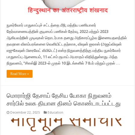
நுகர்வோர் பாதுகாப்புச் சட்டத்தை மீறி, மத்திய பணியாளர்
தேர்வாணையத்தின் குடிமைப் பணிகள் தேர்வு, 2022 மற்றும் 2023
ஆகியவற்றின் முடிவுகள் தொடர்பாக தனது அதிகாரப்பூர்வ இணையதளத்தில்
தவறான விளம்பரங்களை வெளியிட்டதற்காக, விஷன் ஐஏஎஸ் (அஜய்விஷன்
எஜுகேஷன் பிரைவேட் லிமிடெட்) என்ற நிறுவனத்திற்கு மத்திய நுகர்வோர்
பாதுகாப்பு ஆணையம், 11 லட்சம் ரூபாய் அபராதம் விதித்துள்ளது. அந்த
நிறுவனம், “சிஎஸ்இ 2023-ல் முதல் 10 இடங்களில் 7 பேர் மற்றும் முதல் …
Read More »
மொரார்ஜி தேசாய் தேசிய யோகா நிறுவனம்
சார்பில் உலக தியான தினம் கொண்டாடப்பட்டது
December 22, 2025
Education