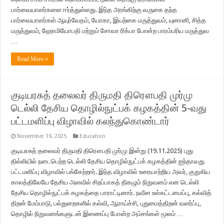
பார்வையாளர்களை ஈர்த்துள்ளது. இந்த அரங்கிற்கு வருகை தந்த
பார்வையாளர்கள் ஆயுர்வேதம், யோகா, இயற்கை மருத்துவம், யுனானி, சித்த
மருத்துவம், ஹோமியோபதி மற்றும் சோவா ரிக்பா போன்ற பாரம்பரிய மருத்துவ
…
Read More »
குடியரசுத் தலைவர் திருமதி திரௌபதி முர்மு
டெல்லி தேசிய தொழில்நுட்பக் கழகத்தின் 5-வது
பட்டமளிப்பு விழாவில் கலந்துகொண்டார்
November 19, 2025
Education
குடியரசுத் தலைவர் திருமதி திரௌபதி முர்மு இன்று (19.11.2025) புது
தில்லியில் நடைபெற்ற டெல்லி தேசிய தொழில்நுட்பக் கழகத்தின் ஐந்தாவது
பட்டமளிப்பு விழாவில் பங்கேற்றார். இந்த விழாவில் உரையாற்றிய அவர், குறுகிய
காலத்திலேயே தேசிய அளவில் சிறப்பாகத் திகழும் நிறுவனம் என டெல்லி
தேசிய தொழில்நுட்பக் கழகத்தை பாராட்டினார். நவீன உள்கட்டமைப்பு, கல்வித்
திறன் மேம்பாடு, பல்துறைகளில் கல்வி, ஆராய்ச்சி, புதுமைத்திறன் வளர்ப்பு,
தொழில் நிறுவனங்களுடன் இணைப்பு போன்ற அம்சங்கள் மூலம் …