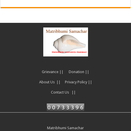
Grievance ||
Donation ||
About Us ||
Privacy Policy ||
Contact Us ||
Matribhumi Samachar