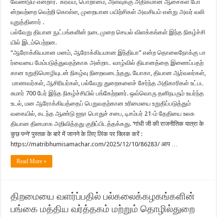
வேண்டும் என்றார். கர்வம், பொறாமை, அளவுக்கு அதிகமான ஆசைகள் போ
ன்றவற்றை வெற்றி கொள்ள, முறையான பயிற்சிகள் அவசியம் என்று அவர் வலி
யுறுத்தினார் .
பல்வேறு தியான நுட்பங்களின் நடைமுறை செயல் விளக்கங்கள் இந்த நிகழ்ச்சி
யில் இடம்பெற்றன.
“ஆரோக்கியமான மனம், ஆரோக்கியமான இந்தியா” என்ற தொலைநோக்கு பா
ர்வையை மேம்படுத்துவதற்காக அன்றாட வாழ்வில் தியானத்தை இணைப்பதற்
கான உறுதிமொழியுடன் நிகழ்வு நிறைவடைந்தது. யோகா, தியான ஆர்வலர்கள்,
மாணவர்கள், ஆசிரியர்கள், பல்வேறு துறைகளைச் சேர்ந்த அதிகாரிகள் உட்பட
சுமார் 700 பேர் இந்த நிகழ்ச்சியில் பங்கேற்றனர். ஒவ்வொரு தனிநபரும் உயர்ந்த
உடல், மன ஆரோக்கியத்தைப் பெறுவதற்கான உரிமையை உறுதிப்படுத்தும்
வகையில், கடந்த ஆண்டு ஐநா பொதுச் சபை, டிசம்பர் 21-ம் தேதியை உலக
தியான தினமாக அறிவித்தது குறிப்பிடத்தக்கது. ‘गांधी जी की राजनीतिक यात्रा के
कुछ पन्ने’ पुस्तक के बारे में जानने के लिए लिंक पर क्लिक करें :
https://matribhumisamachar.com/2025/12/10/86283/ आप …
Read More »
திறமையை வளர்ப்பதில் பல்கலைக்கழகங்களின்
பங்கை மத்திய வர்த்தகம் மற்றும் தொழில்துறை