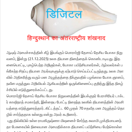
ஆயுஷ் அமைச்சகத்தின் கீழ் இயங்கும் மொரார்ஜி தேசாய் தேசிய யோகா நிறு
வனம், இன்று (21.12.2025) உலக தியான தினத்தைக் கொண்டாடியது. இத
னையொட்டி, புகழ்பெற்ற அறிஞர்கள், யோகா பயிற்சியாளர்கள், ஆர்வலர்கள் ப
ங்கேற்ற சிறப்பு தியான அமர்வுகளுக்கு ஏற்பாடு செய்யப்பட்டிருந்தது. உலக அள
வில் அதிகரித்து வரும் மன அழுத்தத்தை நீக்குவதில் பழங்கால யோக ஞானம்,
நவீன மருத்துவ அறிவியல் ஆகியவற்றின் ஒருங்கிணைப்பு குறித்து இந்த நிகழ்
ச்சியில் எடுத்துரைக்கப்பட்டது.
மொரார்ஜி தேசாய் தேசிய யோகா நிறுவனத்தின் இயக்குநர் பேராசிரியர் டாக்ட
ர் காஷிநாத் சமகாந்தி, இன்றைய போட்டி நிறைந்த உலகில் தியானத்தின் அவசி
யத்தை எடுத்துரைத்தார். கிட்டத்தட்ட 60 முதல் 70 சதவீத மன அழுத்தம் தொ
ழில் சார்ந்ததாக உள்ளது என்று அவர் கூறினார்.
புது தில்லியில் உள்ள ராமகிருஷ்ணா மிஷனைச் சேர்ந்த சுவாமி முக்திமாயனந்
தா பேசுகையில் நிலையான அமைதிக்காக தியானப் பயிற்சியை மேற்கொள்ள