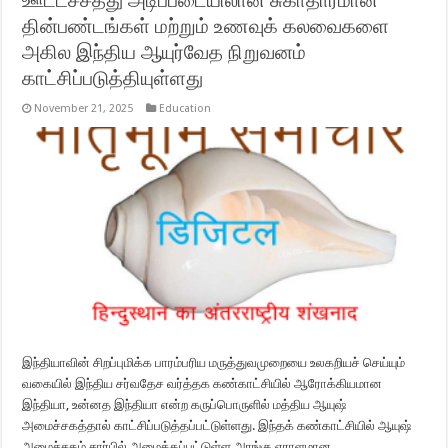
தின்பண்டங்கள் மற்றும் உணவுக் கலவைகளை
அகில இந்திய ஆயுர்வேத நிறுவனம்
காட்சிப்படுத்தியுள்ளது
November 21, 2025
Education
இந்தியாவின் சிறப்புமிக்க பாரம்பரிய மருத்துவமுறையை உலகறியச் செய்யும்
வகையில் இந்திய சர்வதேச வர்த்தக கண்காட்சியில் ஆரோக்கியமான
இந்தியா, உன்னத இந்தியா என்ற கருப்பொருளில் மத்திய ஆயுஷ்
அமைச்சகத்தால் காட்சிப்படுத்தப்பட்டுள்ளது. இந்தக் கண்காட்சியில் ஆயுஷ்
அமைச்சகம் சார்பில் அமைக்கப்பட்டுள்ள அரங்கு ஏராளமான