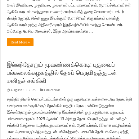
அவர் இளநிலை, முதுநிலை, முனைவர் பட்ட மாணவர்கள், ஆராய்ச்சியாளர்கள்
ஆகியோருடன் கலந்துரையாடினார். உயர்கல்வித் துறை செயலாளர் டாக்டர்
வினீத் ஜோஷி, தில்லி ஐஐடி இயக்குநர் பேராசிரியர் திரு ரங்கன் பானர்ஜி
ஆகியோரும் மூத்த அதிகாரிகளும் இந்நிகழ்ச்சியில் கலந்து கொண்டனர்.
அப்போது பேசிய அமைச்சர், இந்த ஆண்டு சுதந்திர …
Read More »
இல்லந்தோறும் மூவண்ணக்கொடி: புதுவைப்
பல்கலைக்கழகத்தில் தேசப் பெருமிதத்துடன்
மனிதச் சங்கிலி
August 13, 2025
Education
சுதந்திர தினக் கொண்டாட்டங்களின் ஒரு பகுதியாக, மக்களிடையே தேசபக்தி
உணர்வை ஊக்குவிக்கும் நோக்கில் மத்திய அரசு முன்னெடுத்துள்ள
இல்லந்தோறும் மூவண்ணக்கொடி இயக்கத்தின் ஒரு பகுதியாக, புதுவைப்
பல்கலைக்கழகம் 2025 ஆகஸ்ட் 13 அன்று தேசப் பெருமிதத்துடன் மனிதச்
சங்கிலி நிகழ்வை நடத்தியது. மாணவர்கள், ஆசிரியர்கள், நிர்வாக ஊழியர்கள்
என அனைவரும் ஆர்வத்துடன் பங்கேற்றனர். கையில் தேசியக் கொடி ஏந்தி,
ஒற்றுமை, நேர்மை மற்றும் மக்களின் ஒட்டுமொத்த வலிமையை குறிக்கும் …