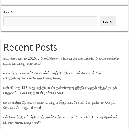
Search
Search
Recent Posts
கூட்டுறவு வாரம் 2026: 5 ஆண்டுகளை நிறைவு செய்த மத்திய அமைச்சகத்தின்
புதிய வரலாற்று மைல்கல்!
வரலாற்றுப் பயணம்: செஷெல்ஸ் சுதந்திர தின பொன்விழாவில் சிறப்பு
விருந்தினராகப் பங்கேற்ற பிரதமர் மோடி!
மன் கி பாத் 135-வது அத்தியாயம்: தன்னிறைவு இந்தியா முதல் சுற்றுச்சூழல்
பாதுகாப்பு வரை பிரதமரின் முக்கிய உரை!
உலகளாவிய ஆற்றல் மையமாக மாறும் இந்தியா: பிரதமர் மோடியின் மாபெரும்
தொலைநோக்கு பார்வை!
பங்கிம் சந்திர சட்டர்ஜி பிறந்தநாள்: ‘வந்தே மாதரம்’ பாடலின் 150வது ஆண்டில்
பிரதமர் மோடி புகழஞ்சலி!