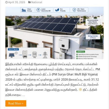
April 30, 2026
National
இந்தியாவின் எரிசக்தி தேவையை பூர்த்தி செய்யவும், சாமானிய மக்களின்
மின்சாரக் கட்டணத்தைக் குறைக்கவும் மத்திய அரசால் தொடங்கப்பட்ட PM
சூர்யா கர்: இலவச மின்சாரம் திட்டம் (PM Surya Ghar: Muft Bijli Yojana)
2026-ல் புதிய உச்சத்தை எட்டியுள்ளது. மார்ச் 2026 நிலவரப்படி, சுமார் 31.12
லட்சம் வீடுகளில் சூரிய ஒளி மின்சக்தி அமைப்புகள் நிறுவப்பட்டு, அவர்கள்
இலவச மின்சாரத்தின் பலனை அனுபவித்து வருகின்றனர்.
திட்டத்தின்
தற்போதைய …
Read More »