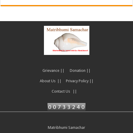
Grievance ||
Donation ||
About Us ||
Privacy Policy ||
Contact Us ||
Matribhumi Samachar