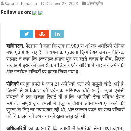
Saransh Kanaujia
October 27, 2023
अंतर्राष्ट्रीय
विमेंस टी20 एशिया कप 2026 से पहले भारत को बड़ा झटका: चोट के कारण ‘द हं
Follow us on:
राष्ट्रगान और राष्ट्रगीत के सम्मान को लेकर कड़ा हुआ कानून: अनादर या
अतीक अहमद के बेटों अली और उमर को हाईकोर्ट से मिली पैरोल, कड़े पहरे में
वाशिंगटन.
पेंटागन ने कहा कि लगभग 900 से अधिक अमेरिकी सैनिक
अमरनाथ यात्रा पर मौसम की मार: 8 अगस्त को जम्मू से यात्रा अस्थायी रूप
मध्य पूर्व में आ गए हैं। पेंटागन के प्रवक्ता ब्रिगेडियर जनरल पैट्रिक
भारत की वायु रक्षा में बड़ा कदम: छठी पीढ़ी के लड़ाकू विमान (6th Generat
राइडर ने कहा कि इजराइल-हमास युद्ध पर बढ़ते तनाव के बीच, पिछले
सप्ताह में इराक में कम से कम 12 बार और सीरिया में चार बार अमेरिकी
2027 वनडे वर्ल्ड कप: अफगानिस्तान ने सीधे क्वालिफाई कर रचा इतिहास, आ
और गठबंधन सैनिकों पर हमला किया गया है।
सैनिकों
पर हुए हमले में कुल 21 अमेरिकी बलों को मामूली चोटें आई हैं,
जिनमें से अधिकांश को दर्दनाक मस्तिष्क चोटें आईं। न्यूज एजेंसी
रॉयटर्स ने इस सप्ताह रिपोर्ट दी है कि अमेरिकी सेना संदिग्ध ईरान
समर्थित समूहों द्वारा हमलों में वृद्धि के दौरान अपने मध्य पूर्व बलों की
सुरक्षा के लिए नए उपाय कर रही थी, और जरूरत पड़ने पर सैन्य परिवारों
को निकालने की संभावना को खुला छोड़ रही थी।
अधिकारियों
का कहना है कि उपायों में अमेरिकी सैन्य गश्त बढ़ाना,