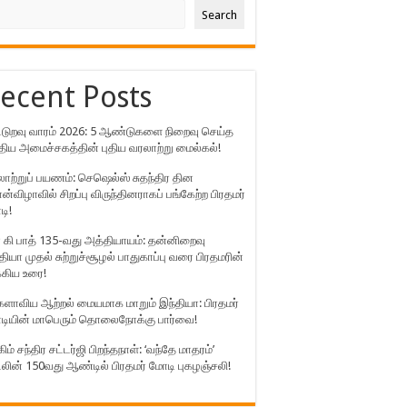
Search
ecent Posts
்டுறவு வாரம் 2026: 5 ஆண்டுகளை நிறைவு செய்த
திய அமைச்சகத்தின் புதிய வரலாற்று மைல்கல்!
ாற்றுப் பயணம்: செஷெல்ஸ் சுதந்திர தின
்விழாவில் சிறப்பு விருந்தினராகப் பங்கேற்ற பிரதமர்
டி!
 கி பாத் 135-வது அத்தியாயம்: தன்னிறைவு
தியா முதல் சுற்றுச்சூழல் பாதுகாப்பு வரை பிரதமரின்
்கிய உரை!
ளாவிய ஆற்றல் மையமாக மாறும் இந்தியா: பிரதமர்
டியின் மாபெரும் தொலைநோக்கு பார்வை!
கிம் சந்திர சட்டர்ஜி பிறந்தநாள்: ‘வந்தே மாதரம்’
லின் 150வது ஆண்டில் பிரதமர் மோடி புகழஞ்சலி!