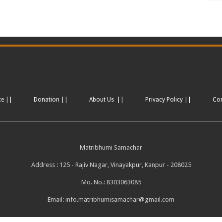
ce ||
Donation ||
About Us ||
Privacy Policy ||
Co
Matribhumi Samachar
Address : 125 - Rajiv Nagar, Vinayakpur, Kanpur - 208025
Mo. No.: 8303063085
Email:
info.matribhumisamachar@gmail.com