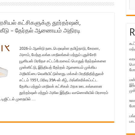
ரசியல் கட்சிகளுக்கு தூர்தர்ஷன்,
R
ீடு – தேர்தல் ஆணையம் அதிரடி
கூட
2026-ம் ஆண்டு நடைபெறவுள்ள தமிழ்நாடு, கேரளா,
மத்
அசாம், மேற்கு வங்க மாநிலங்கள் மற்றும் புதுச்சேரி
வரல
யூனியன் பிரதேச சட்டப்பேரவைப் பொதுத் தேர்தல்களை
பொன
முன்னிட்டு, இந்தியத் தேர்தல் ஆணையம் முக்கிய
மோ
அறிவிப்பை வெளியிட்டுள்ளது. மக்கள் பிரதிநிதித்துவச்
மன்
சட்டம் 1951, பிரிவு 39A-ன் கீழ், அங்கீகரிக்கப்பட்ட
இந்
தேசிய மற்றும் மாநிலக் கட்சிகள் அரசு ஊடகங்களான
முக
தூர்தர்ஷன் மற்றும் அகில இந்திய வானொலியில் பிரசாரம்
 டிஜிட்டல் முறையில் …
உலக
மோ
பங்
பாட