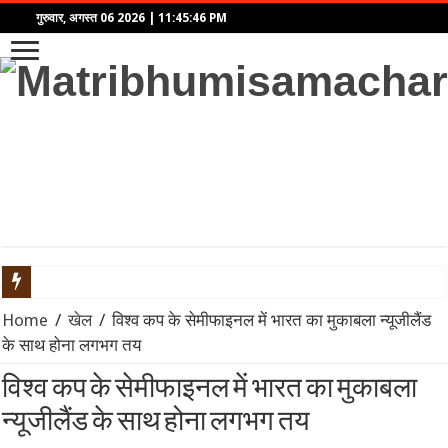
गुरुवार, अगस्त 06 2026
|
11:45:46 PM
‘आवारापन 2’ का टीज़र रिलीज़: इमरान हाशमी फिर दिखेंगे ‘शिवम पंडित’ 
Home
/
खेल
/
विश्व कप के सेमीफाइनल में भारत का मुकाबला न्यूजीलैंड
के साथ होना लगभग तय
बॉम्बे हाईकोर्ट से तरुण तेजपाल को बड़ा झटका: यौन उत्पीड़न मामले में बरी
विश्व कप के सेमीफाइनल में भारत का मुकाबला
Velo की नई ग्लोबल रिसर्च में सामने आया सेल्फ-एक्सप्रेशन का रिपल इफेक्ट
न्यूजीलैंड के साथ होना लगभग तय
महिंद्रा ने लॉन्च किया Scorpio-N का नया अवतार: पैनोरमिक सनरूफ और 5