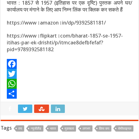
भारत : 1857 से 1957 (इतिहास पर एक दृष्टि) पुस्तक अपने घर/
कार्यालय पर मंगाने के लिए आप निम्न लिंक पर क्लिक कर सकते हैं
https://www।amazon।in/dp/9392581181/
https://www।flipkart।com/bharat-1857-se-1957-
itihas-par-ek-drishti/p/itmcae8defbfefaf?
pid=9789392581182
F
a
T
c
w
W
e
i
h
S
b
t
a
h
o
t
t
a
Tags
तय
न्यूजीलैंड
भारत
मुकाबला
लगभग
विश्व कप
सेमीफाइनल
o
e
s
r