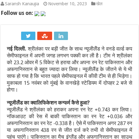
Saransh Kanaujia
November 10, 2023
खेल
एथेनॉल नीति पर बने फर्जी और डीपफेक वीडियो हटाएं: बॉम्बे हाईकोर्ट का सो
Follow us on:
गंगा पुल पर नॉन-इंटरलॉकिंग कार्य: दिल्ली-पटना-हावड़ा रूट की 845 ट्रेनें प
JPSC-JSSC प्रदर्शन: सोनम वांगचुक से वीडियो कॉल पर बात के बाद देवेंद्र
नई दिल्ली.
श्रीलंका पर बड़ी जीत के साथ न्यूजीलैंड ने वनडे वर्ल्ड कप
पाकिस्तान में सियासी भूचाल: शहबाज सरकार संकट में, 21 साल के सबसे बड़े 
सेमीफाइनल में अपनी जगह लगभग पक्की कर ली है। टीम ने श्रीलंका
‘गजनी’ और ‘लगान’ फेम अभिनेता प्रदीप रावत का 74 की उम्र में निधन, कैं
को 23.2 ओवर में 5 विकेट से हराया और अपना रन रेट पाकिस्तान और
अफगानिस्तान से बहुत ज्यादा कर लिया। न्यूजीलैंड के जीतने से ये भी
झारखंड में JPSC-JSSC धांधली पर उग्र हुआ छात्र आंदोलन: छात्र नेता 
साफ हो गया है कि भारत पहले सेमीफाइनल में कीवी टीम से ही भिड़ेगा।
मुकाबला 15 नवंबर को मुंबई के वानखेड़े स्टेडियम में दोपहर 2 बजे से
होगा।
न्यूजीलैंड का क्वालिफिकेशन कन्फर्म कैसे हुआ
?
न्यूजीलैंड ने श्रीलंका को हराकर अपना रन रेट +0.743 कर लिया।
नॉकआउट की रेस में बाकी पाकिस्तान का रन रेट +0.036 और
अफगानिस्तान का रन रेट -0.338 है। ऐसे में पाकिस्तान अगर 287 रन
या अफगानिस्तान 438 रन से जीत दर्ज करे तभी वो सेमीफाइनल में
पहुंच पाएंगे। पाकिस्तान का मैच इंग्लैंड और अफगानिस्तान का साउथ