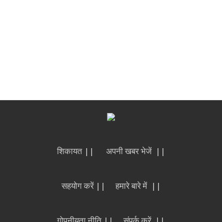
शिकायत ||
अपनी खबर भेजें ||
सहयोग करें ||
हमारे बारे में ||
गोपनीयता नीति ||
संपर्क करें ||