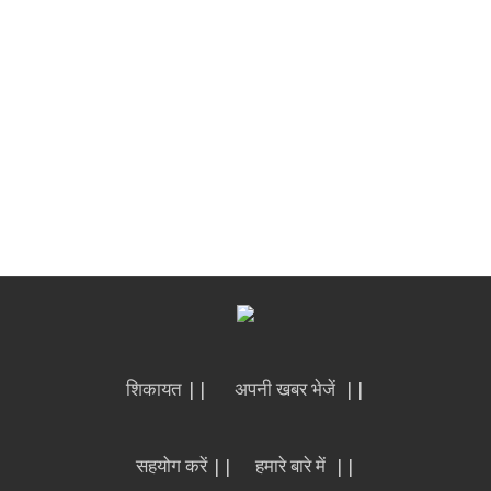
शिकायत ||
अपनी खबर भेजें ||
सहयोग करें ||
हमारे बारे में ||