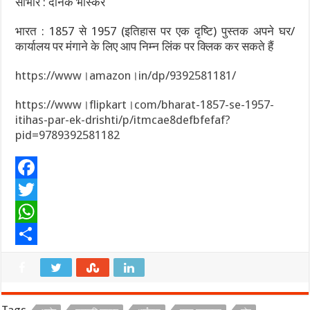
साभार : दैनिक भास्कर
भारत : 1857 से 1957 (इतिहास पर एक दृष्टि) पुस्तक अपने घर/
कार्यालय पर मंगाने के लिए आप निम्न लिंक पर क्लिक कर सकते हैं
https://www।amazon।in/dp/9392581181/
https://www।flipkart।com/bharat-1857-se-1957-
itihas-par-ek-drishti/p/itmcae8defbfefaf?
pid=9789392581182
F
a
T
c
w
W
e
i
h
S
b
t
a
h
o
t
t
a
Tags