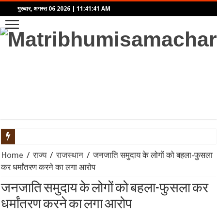
गुरुवार, अगस्त 06 2026
|
11:41:41 AM
महिंद्रा ने लॉन्च किया Scorpio-N का नया अवतार: पैनोरमिक सनरूफ और 5
Home
/
राज्य
/
राजस्थान
/
जनजाति समुदाय के लोगों को बहला-फुसला
कर धर्मांतरण करने का लगा आरोप
एथेनॉल नीति पर बने फर्जी और डीपफेक वीडियो हटाएं: बॉम्बे हाईकोर्ट का सो
जनजाति समुदाय के लोगों को बहला-फुसला कर
गंगा पुल पर नॉन-इंटरलॉकिंग कार्य: दिल्ली-पटना-हावड़ा रूट की 845 ट्रेनें प
धर्मांतरण करने का लगा आरोप
JPSC-JSSC प्रदर्शन: सोनम वांगचुक से वीडियो कॉल पर बात के बाद देवेंद्र