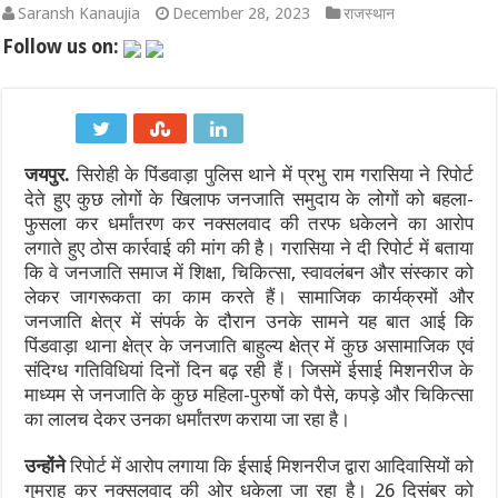
Saransh Kanaujia
December 28, 2023
राजस्थान
पाकिस्तान में सियासी भूचाल: शहबाज सरकार संकट में, 21 साल के सबसे बड़े 
Follow us on:
‘गजनी’ और ‘लगान’ फेम अभिनेता प्रदीप रावत का 74 की उम्र में निधन, कैं
झारखंड में JPSC-JSSC धांधली पर उग्र हुआ छात्र आंदोलन: छात्र नेता 
जयपुर.
सिरोही के पिंडवाड़ा पुलिस थाने में प्रभु राम गरासिया ने रिपोर्ट
सी-डैक और भारतीय भूवैज्ञानिक सर्वेक्षण ने अगली पीढ़ी की तकनीकों के मा
देते हुए कुछ लोगों के खिलाफ जनजाति समुदाय के लोगों को बहला-
हैदराबाद में ब्रिक्स भ्रष्टाचार-विरोधी कार्य समूह की दूसरी बैठक शुरू हुई
फुसला कर धर्मांतरण कर नक्सलवाद की तरफ धकेलने का आरोप
लगाते हुए ठोस कार्रवाई की मांग की है। गरासिया ने दी रिपोर्ट में बताया
उपभोक्ता कार्य विभाग ने 17 से 31 अगस्त, 2026 तक सरकारी अनुमोदित परीक
कि वे जनजाति समाज में शिक्षा, चिकित्सा, स्वावलंबन और संस्कार को
लेकर जागरूकता का काम करते हैं। सामाजिक कार्यक्रमों और
जनजाति क्षेत्र में संपर्क के दौरान उनके सामने यह बात आई कि
पिंडवाड़ा थाना क्षेत्र के जनजाति बाहुल्य क्षेत्र में कुछ असामाजिक एवं
संदिग्ध गतिविधियां दिनों दिन बढ़ रही हैं। जिसमें ईसाई मिशनरीज के
माध्यम से जनजाति के कुछ महिला-पुरुषों को पैसे, कपड़े और चिकित्सा
का लालच देकर उनका धर्मांतरण कराया जा रहा है।
उन्होंने
रिपोर्ट में आरोप लगाया कि ईसाई मिशनरीज द्वारा आदिवा​​सियों को
गुमराह कर नक्सलवाद की ओर धकेला जा रहा है। 26 दिसंबर को