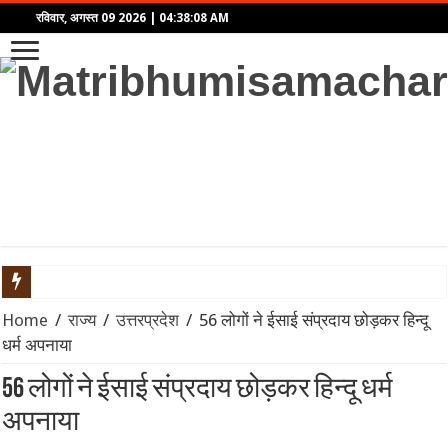
रविवार, अगस्त 09 2026
|
04:38:08 AM
‘राष्ट्रपति मालिक नहीं, अस्थायी किराएदार हैं’: अमेरिकी कोर्ट ने ट्रंप क
Home
/
राज्य
/
उत्तरप्रदेश
/
56 लोगों ने ईसाई संप्रदाय छोड़कर हिन्दू
धर्म अपनाया
रूस से तेल खरीदने पर भारत पर 100% टैरिफ का खतरा? जानिए अमेरिकी सीन
56 लोगों ने ईसाई संप्रदाय छोड़कर हिन्दू धर्म
विमेंस टी20 एशिया कप 2026 से पहले भारत को बड़ा झटका: चोट के कारण ‘द हं
अपनाया
राष्ट्रगान और राष्ट्रगीत के सम्मान को लेकर कड़ा हुआ कानून: अनादर या