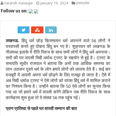
Saransh Kanaujia
January 19, 2024
उत्तरप्रदेश
अतीक अहमद के बेटों अली और उमर को हाईकोर्ट से मिली पैरोल, कड़े पहरे में
Follow us on:
अमरनाथ यात्रा पर मौसम की मार: 8 अगस्त को जम्मू से यात्रा अस्थायी रूप
भारत की वायु रक्षा में बड़ा कदम: छठी पीढ़ी के लड़ाकू विमान (6th Generat
लखनऊ.
हिंदू धर्म छोड़ क्रिश्चयन धर्म अपनाने वाले 56 लोगों ने
2027 वनडे वर्ल्ड कप: अफगानिस्तान ने सीधे क्वालिफाई कर रचा इतिहास, आ
घरवापसी करते हुए दोबारा हिंदू बन गए है। शुक्रवार को लखनऊ के
भारत बनाम श्रीलंका टेस्ट सीरीज 2026: श्रीलंका क्रिकेट का बड़ा फैसला, स्टे
नीलमथा इलाके में रीति रिवाज के साथ सभी लोगों ने हिंदू धर्म अपनाया।
सभी की घर वापसी सिद्दी धर्माथ ट्रस्ट के सहयोग से हुई है। ट्रस्ट के
ऋषभ पंत का उत्तराखंड प्रेम: गृह राज्य में पहला घर बनाने की इच्छा, सीएम ध
सभापति सुधीर राजपाल ने बताया कि अभी तक आर्थिक समस्या का
लाभ उठाकर दूसरे धर्म के लोग हमारे लोगों को लालच देते हैं। कई बार
मजबूरी में आदमी अपना धर्म छोड़ने के लिए मजबूर हो जाता है। ऐसे में
अब सिद्दी धर्माथ ट्रस्ट ने ऐसे लोगों को वापस हिंदू धर्म में शामिल कराने
का निश्चय किया है। उन्होंने बताया कि 50 ऐसे लोगों का चुनाव किया
गया था जो हमारे धर्म में वापसी करेंगे लेकिन जब रीति रिवाज के साथ
कार्यक्रम शुरू हुआ तो ये संख्या 56 तक पहुंच गई।
प्राण प्रतिष्ठा से पहले घर वापसी सम्मान की बात