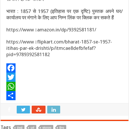
भारत : 1857 से 1957 (इतिहास पर एक दृष्टि) पुस्तक अपने घर/
कार्यालय पर मंगाने के लिए आप निम्न लिंक पर क्लिक कर सकते हैं
https://www।amazon.in/dp/9392581181/
https://www।flipkart.com/bharat-1857-se-1957-
itihas-par-ek-drishti/p/itmcae8defbfefaf?
pid=9789392581182
F
a
T
c
w
W
e
i
h
S
b
t
a
h
o
t
t
a
Tags
ईसाई
धर्म
संप्रदाय
हिन्दू