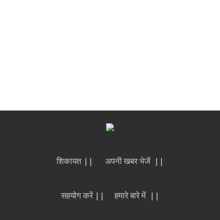
शिकायत ||
अपनी खबर भेजें ||
सहयोग करें ||
हमारे बारे में ||