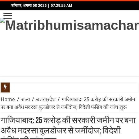
शनिवार, अगस्त 08 2026
|
07:29:55 AM
UPI MDR Rules Update: क्या PhonePe, GPay और Paytm से पैसे भेजने 
Home
/
राज्य
/
उत्तरप्रदेश
/
गाजियाबाद: 25 करोड़ की सरकारी जमीन
पर बना अवैध मदरसा बुलडोजर से जमींदोज; विदेशी फंडिंग की जांच शुरू
भारत-बांग्लादेश क्रिकेट सीरीज 2026 पर फिर मंडराए काले बादल: क्या रद्द ह
गाजियाबाद: 25 करोड़ की सरकारी जमीन पर बना
AFG vs IRE 2nd ODI: राशिद खान का फिरकी का जादू, अफगानिस्तान ने आय
अवैध मदरसा बुलडोजर से जमींदोज; विदेशी
उत्तर प्रदेश सहित देशभर में फिर सक्रिय हुआ मानसून: कानपुर में 9 अगस्