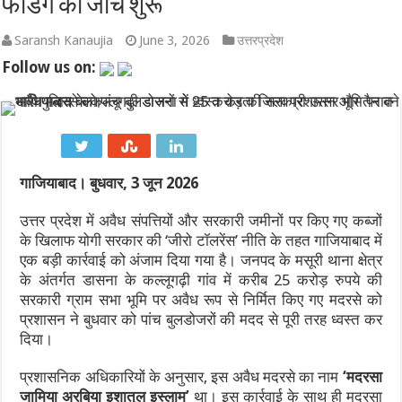
फंडिंग की जांच शुरू
LEAP India IPO: ₹2,480 करोड़ का आईपीओ खुला, KKR समर्थित कंपनी में द
Saransh Kanaujia
June 3, 2026
उत्तरप्रदेश
Follow us on:
SGB 2020-21 Series-XI: समय से पहले भुनाने (Premature Redemption)
प्रहार: द उज्ज्वल निकम स्टोरी – कसाब केस से लेकर कोर्टरूम ड्रामे तक,
भारत का Model BIT: विदेशी निवेश सुरक्षा और नीतिगत स्वायत्तता के बीच
भारत-चीन सीमा वार्ता 2026: LAC पर शांति और कूटनीतिक संवाद का नय
गाजियाबाद। बुधवार,
3 जून 2026
कच्चे तेल की चमक और डॉलर के दबाव के बीच मैदान में उतरा RBI: जानिए रुपय
उत्तर प्रदेश में अवैध संपत्तियों और सरकारी जमीनों पर किए गए कब्जों
के खिलाफ योगी सरकार की ‘जीरो टॉलरेंस’ नीति के तहत गाजियाबाद में
एक बड़ी कार्रवाई को अंजाम दिया गया है। जनपद के मसूरी थाना क्षेत्र
के अंतर्गत डासना के कल्लूगढ़ी गांव में करीब 25 करोड़ रुपये की
सरकारी ग्राम सभा भूमि पर अवैध रूप से निर्मित किए गए मदरसे को
प्रशासन ने बुधवार को पांच बुलडोजरों की मदद से पूरी तरह ध्वस्त कर
दिया।
प्रशासनिक अधिकारियों के अनुसार, इस अवैध मदरसे का नाम
‘मदरसा
जामिया अरबिया इशातुल इस्लाम’
था। इस कार्रवाई के साथ ही मदरसा