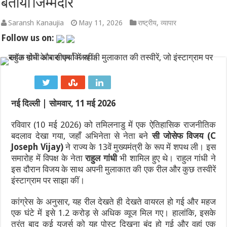
बताया जिम्मेदार
एथेनॉल नीति पर बने फर्जी और डीपफेक वीडियो हटाएं: बॉम्बे हाईकोर्ट का सो
Saransh Kanaujia
May 11, 2026
राष्ट्रीय
,
व्यापार
Follow us on:
गंगा पुल पर नॉन-इंटरलॉकिंग कार्य: दिल्ली-पटना-हावड़ा रूट की 845 ट्रेनें प
JPSC-JSSC प्रदर्शन: सोनम वांगचुक से वीडियो कॉल पर बात के बाद देवेंद्र
पाकिस्तान में सियासी भूचाल: शहबाज सरकार संकट में, 21 साल के सबसे बड़े 
‘गजनी’ और ‘लगान’ फेम अभिनेता प्रदीप रावत का 74 की उम्र में निधन, कैं
नई दिल्ली | सोमवार, 11 मई 2026
झारखंड में JPSC-JSSC धांधली पर उग्र हुआ छात्र आंदोलन: छात्र नेता 
रविवार (10 मई 2026) को तमिलनाडु में एक ऐतिहासिक राजनीतिक
बदलाव देखा गया, जहाँ अभिनेता से नेता बने
सी जोसेफ विजय (C
Joseph Vijay)
ने राज्य के 13वें मुख्यमंत्री के रूप में शपथ ली।
इस
समारोह में विपक्ष के नेता
राहुल गांधी
भी शामिल हुए थे। राहुल गांधी ने
इस दौरान विजय के साथ अपनी मुलाकात की एक रील और कुछ तस्वीरें
इंस्टाग्राम पर साझा कीं।
कांग्रेस के अनुसार, यह रील देखते ही देखते वायरल हो गई और महज
एक घंटे में इसे 1.2 करोड़ से अधिक व्यूज मिल गए। हालांकि, इसके
तुरंत बाद कई यूजर्स को यह पोस्ट दिखना बंद हो गई और वहां एक