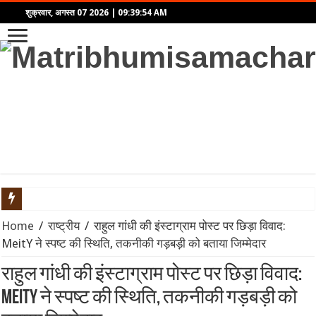
शुक्रवार, अगस्त 07 2026
|
09:39:54 AM
‘आवारापन 2’ का टीज़र रिलीज़: इमरान हाशमी फिर दिखेंगे ‘शिवम पंडित’ 
Home
/
राष्ट्रीय
/
राहुल गांधी की इंस्टाग्राम पोस्ट पर छिड़ा विवाद:
MeitY ने स्पष्ट की स्थिति, तकनीकी गड़बड़ी को बताया जिम्मेदार
बॉम्बे हाईकोर्ट से तरुण तेजपाल को बड़ा झटका: यौन उत्पीड़न मामले में बरी
राहुल गांधी की इंस्टाग्राम पोस्ट पर छिड़ा विवाद:
Velo की नई ग्लोबल रिसर्च में सामने आया सेल्फ-एक्सप्रेशन का रिपल इफेक्ट
MeitY ने स्पष्ट की स्थिति, तकनीकी गड़बड़ी को
महिंद्रा ने लॉन्च किया Scorpio-N का नया अवतार: पैनोरमिक सनरूफ और 5