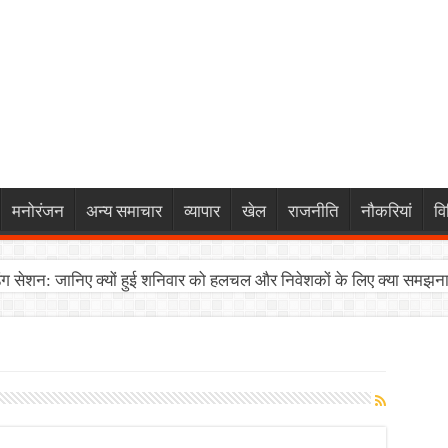
मनोरंजन
अन्य समाचार
व्यापार
खेल
राजनीति
नौकरियां
वि
 सेशन: जानिए क्यों हुई शनिवार को हलचल और निवेशकों के लिए क्या समझना 
चल: NCP (शरदचंद्र पवार) के 8 सांसद 10 अगस्त को करेंगे प्रधानमंत्री मोदी
 Offer 2026: ओणम पर टाटा कार खरीदने का सुनहरा मौका! ₹2.25 लाख त
न, सनी देओल और प्रीति जिंटा संग शुरू होगा ‘कौन बनेगा करोड़पति 18’, 
नमोल एक्का की कप्तानी में भारतीय जूनियर पुरुष हॉकी टीम का ऐलान, जानें