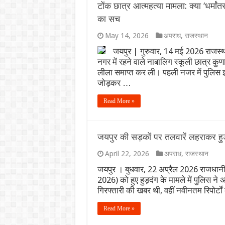
टोंक छात्र आत्महत्या मामला: क्या ‘धर्
का सच
9 अगस्त 2026 दैनिक राशिफल:
May 14, 2026
अपराध
,
राजस्थान
‘राष्ट्रपति मालिक नहीं, अस्थ
जयपुर | गुरुवार, 14 मई 2026 राजस्थान
रूस से तेल खरीदने पर भारत 
नगर में रहने वाले नाबालिग स्कूली छात्र क
लीला समाप्त कर ली। पहली नजर में पुलिस 
विमेंस टी20 एशिया कप 2026 से
जोड़कर …
राष्ट्रगान और राष्ट्रगीत के
Read More »
जयपुर की सड़कों पर तलवारें लहराकर हुड़
April 22, 2026
अपराध
,
राजस्थान
जयपुर । बुधवार, 22 अप्रैल 2026 राजधानी जय
2026) को हुए हुड़दंग के मामले में पुलिस ने
गिरफ्तारी की खबर थी, वहीं नवीनतम रिपोर्
Read More »