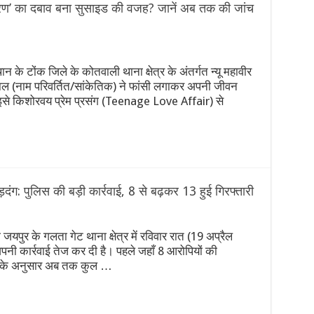
मांतरण’ का दबाव बना सुसाइड की वजह? जानें अब तक की जांच
 मेष से मीन तक जानें कैसा रहेगा आपका दिन, किसे मिलेगा धन और किसे क
ायी किराएदार हैं’: अमेरिकी कोर्ट ने ट्रंप के $400M व्हाइट हाउस बॉलरूम प्रो
 के टोंक जिले के कोतवाली थाना क्षेत्र के अंतर्गत न्यू महावीर
पर 100% टैरिफ का खतरा? जानिए अमेरिकी सीनेटर ने क्यों बताया इसे ‘आत्म
ुणाल (नाम परिवर्तित/सांकेतिक) ने फांसी लगाकर अपनी जीवन
इसे किशोरवय प्रेम प्रसंग (Teenage Love Affair) से
 पहले भारत को बड़ा झटका: चोट के कारण ‘द हंड्रेड’ से बाहर हुईं जेमिमा रोड
 सम्मान को लेकर कड़ा हुआ कानून: अनादर या बाधा डालने पर होगी 3 साल तक 
दंग: पुलिस की बड़ी कार्रवाई, 8 से बढ़कर 13 हुई गिरफ्तारी
पुर के गलता गेट थाना क्षेत्र में रविवार रात (19 अप्रैल
 अपनी कार्रवाई तेज कर दी है। पहले जहाँ 8 आरोपियों की
टों के अनुसार अब तक कुल …