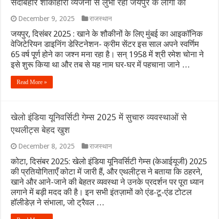
सदाबहार शाकाहारी व्यंजनों से लुभा रहा जयपुर के लोगों को
महंगाई का झटका: महाराष्ट्र में 11 अगस्त से महंगे होंगे गाय और भैंस के
December 9, 2025
राजस्थान
जयपुर, दिसंबर 2025 : खाने के शौकीनों के लिए मुंबई का आइकॉनिक
खुद को केवल शरीर या मन समझना है बड़ा भ्रम! अष्टावक्र गीता से समझें
वेजिटेरियन डाइनिंग डेस्टिनेशन- क्रीम सेंटर इस साल अपने स्वर्णिम
65 वर्ष पूर्ण होने का जश्न मना रहा है। सन् 1958 में श्री रमेश चोना ने
10 से 16 अगस्त 2026 का साप्ताहिक राशिफल: जानें इस हफ्ते किन राशिय
इसे शुरू किया था और तब से यह नाम घर-घर में पहचाना जाने …
होर्मुज जलडमरूमध्य में अमेरिका-ईरान तनाव से समुद्री मार्ग बाधित: वैश्विक 
Read More »
सोने की कीमतों में रिकॉर्ड उछाल: जानिए क्यों बढ़ रहे हैं भाव और निवेशकों क
खेलो इंडिया यूनिवर्सिटी गेम्स 2025 में सुचारु व्यवस्थाओं से
चोट के बाद धमाकेदार वापसी: असम की अश्मिता चालिहा ने कोरिया मास्टर
एथलीट्स बेहद खुश
December 8, 2025
राजस्थान
कोटा, दिसंबर 2025: खेलो इंडिया यूनिवर्सिटी गेम्स (केआईयूजी) 2025
की प्रतियोगिताएँ कोटा में जारी हैं, और एथलीट्स ने बताया कि ठहरने,
खाने और आने-जाने की बेहतर व्यवस्था ने उनके प्रदर्शन पर पूरा ध्यान
लगाने में बड़ी मदद की है। इन सभी इंतज़ामों को एंड-टू-एंड टोटल
हॉलीडेज़ ने संभाला, जो ट्रैवल …