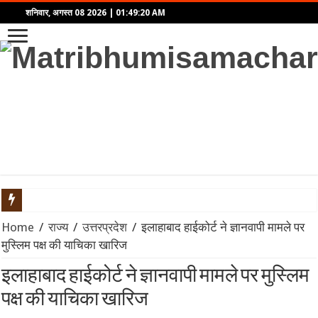
शनिवार, अगस्त 08 2026
|
01:49:20 AM
LEAP India IPO: ₹2,480 करोड़ का आईपीओ खुला, KKR समर्थित कंपनी में द
Home
/
राज्य
/
उत्तरप्रदेश
/
इलाहाबाद हाईकोर्ट ने ज्ञानवापी मामले पर
मुस्लिम पक्ष की याचिका खारिज
SGB 2020-21 Series-XI: समय से पहले भुनाने (Premature Redemption)
इलाहाबाद हाईकोर्ट ने ज्ञानवापी मामले पर मुस्लिम
प्रहार: द उज्ज्वल निकम स्टोरी – कसाब केस से लेकर कोर्टरूम ड्रामे तक,
पक्ष की याचिका खारिज
भारत का Model BIT: विदेशी निवेश सुरक्षा और नीतिगत स्वायत्तता के बीच