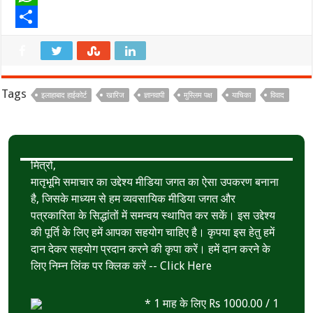
c
w
W
e
i
h
S
b
t
a
h
o
t
t
a
Tags
इलाहाबाद हाईकोर्ट
खारिज
ज्ञानवापी
मुस्लिम पक्ष
याचिका
विवाद
o
e
s
r
k
r
A
e
p
मित्रों,
p
मातृभूमि समाचार का उद्देश्य मीडिया जगत का ऐसा उपकरण बनाना
है, जिसके माध्यम से हम व्यवसायिक मीडिया जगत और
पत्रकारिता के सिद्धांतों में समन्वय स्थापित कर सकें। इस उद्देश्य
की पूर्ति के लिए हमें आपका सहयोग चाहिए है। कृपया इस हेतु हमें
दान देकर सहयोग प्रदान करने की कृपा करें। हमें दान करने के
लिए निम्न लिंक पर क्लिक करें --
Click Here
* 1 माह के लिए Rs 1000.00 / 1