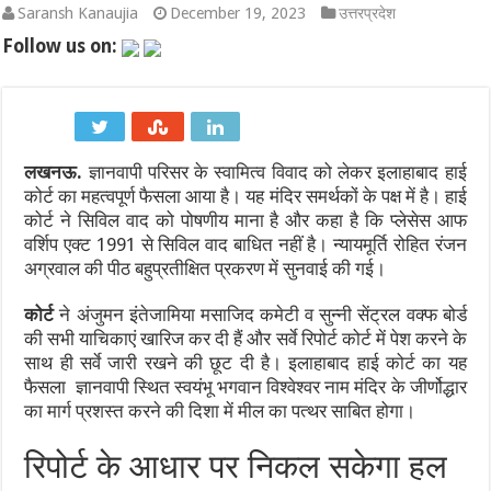
Saransh Kanaujia
December 19, 2023
उत्तरप्रदेश
भारत-चीन सीमा वार्ता 2026: LAC पर शांति और कूटनीतिक संवाद का नय
Follow us on:
कच्चे तेल की चमक और डॉलर के दबाव के बीच मैदान में उतरा RBI: जानिए रुपय
IND vs SL 2026: श्रीलंका दौरे पर भारत को बड़ा झटका! अभ्यास मैच से बा
लखनऊ.
ज्ञानवापी परिसर के स्वामित्व विवाद को लेकर इलाहाबाद हाई
IND vs SL Test Series 2026: मुथैया मुरलीधरन का ‘800’ का तिलस्म और
कोर्ट का महत्वपूर्ण फैसला आया है। यह मंदिर समर्थकों के पक्ष में है। हाई
600वां टेस्ट: भारतीय क्रिकेट का ऐतिहासिक पड़ाव, गाले में रचेगा नया इति
कोर्ट ने सिविल वाद को पोषणीय माना है और कहा है कि प्लेसेस आफ
वर्शिप एक्ट 1991 से सिविल वाद बाधित नहीं है। न्यायमूर्ति रोहित रंजन
WTC Final Race 2025-27: भारत बनाम श्रीलंका टेस्ट सीरीज क्यों है टी
अग्रवाल की पीठ बहुप्रतीक्षित प्रकरण में सुनवाई की गई।
कोर्ट
ने अंजुमन इंतेजामिया मसाजिद कमेटी व‌ सुन्नी सेंट्रल वक्फ बोर्ड
की सभी याचिकाएं खारिज कर दी हैं और सर्वे रिपोर्ट कोर्ट में पेश करने के
साथ ही सर्वे जारी रखने की छूट दी है। इलाहाबाद हाई कोर्ट का यह
फैसला ज्ञानवापी स्थित स्वयंभू भगवान विश्वेश्वर नाम मंदिर के जीर्णोद्धार
का मार्ग प्रशस्त करने की दिशा में मील का पत्थर साबित होगा।
रिपोर्ट के आधार पर निकल सकेगा हल