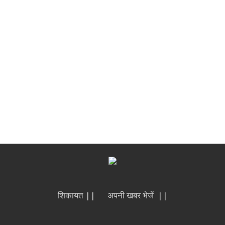
शिकायत ||
अपनी खबर भेजें ||