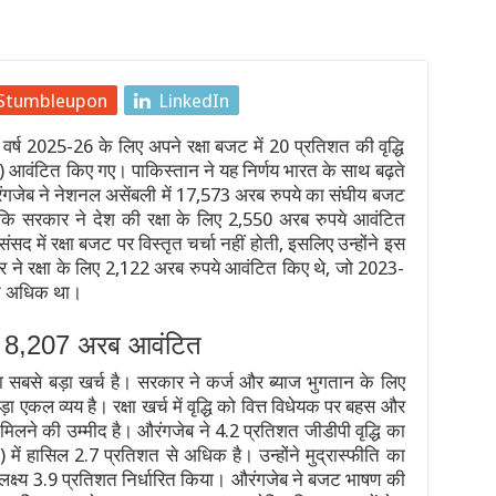
ं: बॉम्बे हाईकोर्ट का सोशल मीडिया प्लेटफॉर्म्स को कड़ा आदेश, नितिन गडकरी
ड़ा रूट की 845 ट्रेनें प्रभावित, 338 रद्द
Stumbleupon
LinkedIn
 पर बात के बाद देवेंद्र नाथ महतो ने तोड़ा ‘जल त्याग’, कहा— “सत्याग्रह ज
 वर्ष 2025-26 के लिए अपने रक्षा बजट में 20 प्रतिशत की वृद्धि
ें, 21 साल के सबसे बड़े घोटाले को लेकर मंत्रियों में आर-पार, इस्लामाबाद 
) आवंटित किए गए। पाकिस्तान ने यह निर्णय भारत के साथ बढ़ते
औरंगजेब ने नेशनल असेंबली में 17,573 अरब रुपये का संघीय बजट
4 की उम्र में निधन, कैंसर से हार गए जिंदगी की जंग
 कि सरकार ने देश की रक्षा के लिए 2,550 अरब रुपये आवंटित
द में रक्षा बजट पर विस्तृत चर्चा नहीं होती, इसलिए उन्होंने इस
्र आंदोलन: छात्र नेता देवेंद्र महतो का आमरण अनशन जारी, 6 और 7 अगस्त 
र ने रक्षा के लिए 2,122 अरब रुपये आवंटित किए थे, जो 2023-
शत अधिक था।
िए 8,207 अरब आवंटित
सरा सबसे बड़ा खर्च है। सरकार ने कर्ज और ब्याज भुगतान के लिए
एकल व्यय है। रक्षा खर्च में वृद्धि को वित्त विधेयक पर बहस और
मिलने की उम्मीद है। औरंगजेब ने 4.2 प्रतिशत जीडीपी वृद्धि का
त) में हासिल 2.7 प्रतिशत से अधिक है। उन्होंने मुद्रास्फीति का
लक्ष्य 3.9 प्रतिशत निर्धारित किया। औरंगजेब ने बजट भाषण की