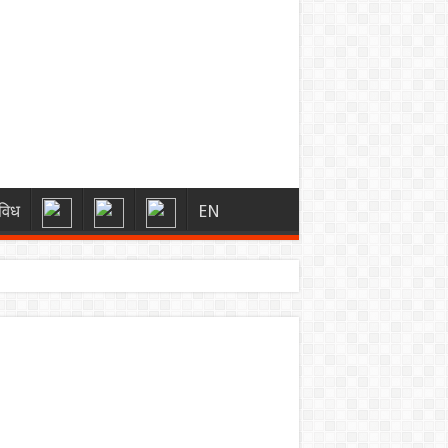
विध
EN
्स