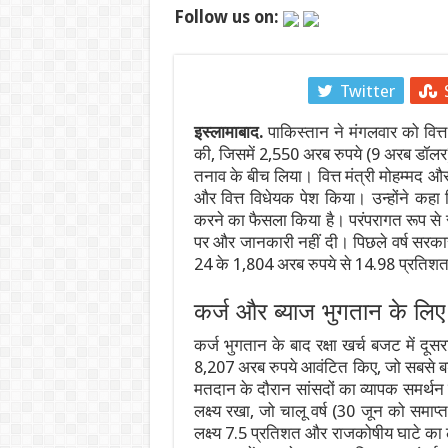
Follow us on:
एथेनॉल नीति पर बने फर्जी और डीपफेक वीडियो हटाए
गंगा पुल पर नॉन-इंटरलॉकिंग कार्य: दिल्ली-पटना-हाव
Facebook
Twitter
JPSC-JSSC प्रदर्शन: सोनम वांगचुक से वीडियो कॉल
इस्लामाबाद.
पाकिस्तान ने मंगलवार को वित्त
पाकिस्तान में सियासी भूचाल: शहबाज सरकार संकट म
की, जिसमें 2,550 अरब रुपये (9 अरब डॉलर
तनाव के बीच लिया। वित्त मंत्री मोहम्मद 
‘गजनी’ और ‘लगान’ फेम अभिनेता प्रदीप रावत का 7
और वित्त विधेयक पेश किया। उन्होंने कहा
करने का फैसला किया है। परंपरागत रूप से संस
झारखंड में JPSC-JSSC धांधली पर उग्र हुआ छात
पर और जानकारी नहीं दी। पिछले वर्ष सरका
24 के 1,804 अरब रुपये से 14.98 प्रति
कर्ज और ब्याज भुगतान के ल
कर्ज भुगतान के बाद रक्षा खर्च बजट में दू
8,207 अरब रुपये आवंटित किए, जो सबसे बड़ा 
मतदान के दौरान सांसदों का व्यापक समर्थन 
लक्ष्य रखा, जो चालू वर्ष (30 जून को समाप्
लक्ष्य 7.5 प्रतिशत और राजकोषीय घाटे का 