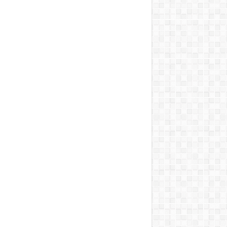
 को मिली बड़ी राहत
ारी रहेगा”
सील
को विधानसभा घेराव का अल्टीमेटम