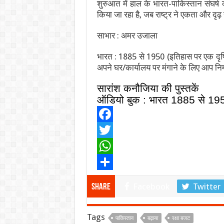
शुरुआत में हाल के भारत-पाकिस्तान संघर्
किया जा रहा है, जब राष्ट्र ने एकता और दृढ
साभार : अमर उजाला
भारत : 1885 से 1950 (इतिहास पर एक दृष्
अपने घर/कार्यालय पर मंगाने के लिए आप निम
सारांश कनौजिया की पुस्तकें
ऑडियो बुक : भारत
1885
से
195
F
a
T
c
w
W
e
i
h
S
Facebook
Twitter
Share
b
t
a
h
o
t
t
a
Tags
पाकिस्तान
बढ़ाया
रक्षा बजट