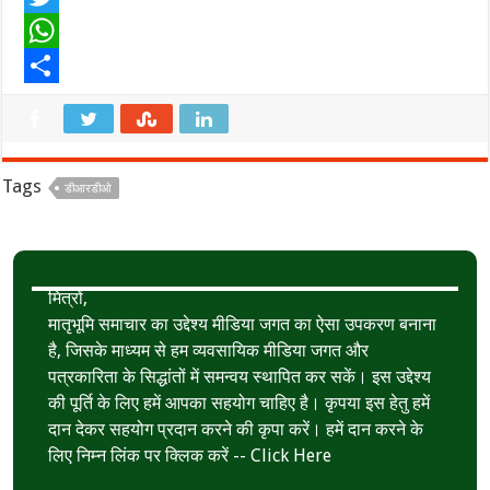
a
T
c
w
W
e
i
h
S
b
t
a
h
o
t
t
a
Tags
डीआरडीओ
o
e
s
r
k
r
A
e
p
मित्रों,
p
मातृभूमि समाचार का उद्देश्य मीडिया जगत का ऐसा उपकरण बनाना
है, जिसके माध्यम से हम व्यवसायिक मीडिया जगत और
पत्रकारिता के सिद्धांतों में समन्वय स्थापित कर सकें। इस उद्देश्य
की पूर्ति के लिए हमें आपका सहयोग चाहिए है। कृपया इस हेतु हमें
दान देकर सहयोग प्रदान करने की कृपा करें। हमें दान करने के
लिए निम्न लिंक पर क्लिक करें --
Click Here