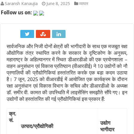
Saransh Kanaujia
June 8, 2025
व्यापार
AHF Junior Asia Cup 2026: अनमोल एक्का की कप्तानी में भारतीय जूनियर 
Follow us on:
9 अगस्त 2026 दैनिक राशिफल: मेष से मीन तक जानें कैसा रहेगा आपका दि
‘राष्ट्रपति मालिक नहीं, अस्थायी किराएदार हैं’: अमेरिकी कोर्ट ने ट्रंप क
सार्वजनिक और निजी दोनों क्षेत्रों की भागीदारी के साथ एक मजबूत रक्षा
रूस से तेल खरीदने पर भारत पर 100% टैरिफ का खतरा? जानिए अमेरिकी सीन
औद्योगिक तंत्र स्थापित करने के सरकार के दृष्टिकोण के अनुरूप,
विमेंस टी20 एशिया कप 2026 से पहले भारत को बड़ा झटका: चोट के कारण ‘द हं
महाराष्ट्र के अहिल्यानगर में स्थित डीआरडीओ की एक प्रयोगशाला –
वाहन अनुसंधान एवं विकास प्रतिष्ठान (वीआरडीई) ने 10 उद्योगों को नौ
राष्ट्रगान और राष्ट्रगीत के सम्मान को लेकर कड़ा हुआ कानून: अनादर या
प्रणालियों की प्रौद्योगिकियां हस्तांतरित करके एक बड़ा कदम उठाया
है। 7 जून, 2025 को वीआरडीई में आयोजित एक कार्यक्रम के दौरान
रक्षा अनुसंधान एवं विकास विभाग के सचिव और डीआरडीओ के अध्यक्ष
डॉ. समीर वी. कामत की उपस्थिति में लाइसेंसिंग समझौते सौंपे गए। इन
उद्योगों को हस्तांतरित की गई प्रौद्योगिकियां इस प्रकार हैं:
क्र.
सं.
उद्योग
उत्पाद/प्रौद्योगिकी
भागीदार